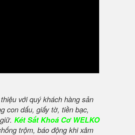
thiệu với quý khách hàng sản
 con dấu, giấy tờ, tiền bạc,
 giữ.
Két Sắt Khoá Cơ WELKO
chống trộm, báo động khi xâm