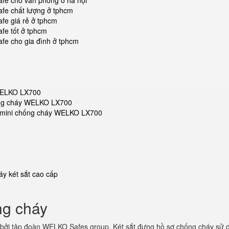
afe cho văn phòng ở hà nội
afe chất lượng ở tphcm
fe giá rẻ ở tphcm
fe tốt ở tphcm
afe cho gia đình ở tphcm
 WELKO LX700
hống cháy WELKO LX700
sắt mini chống cháy WELKO LX700
y két sắt cao cấp
ng cháy
bởi tập đoàn WELKO Safes group. Két sắt đựng hồ sơ chống cháy sử d