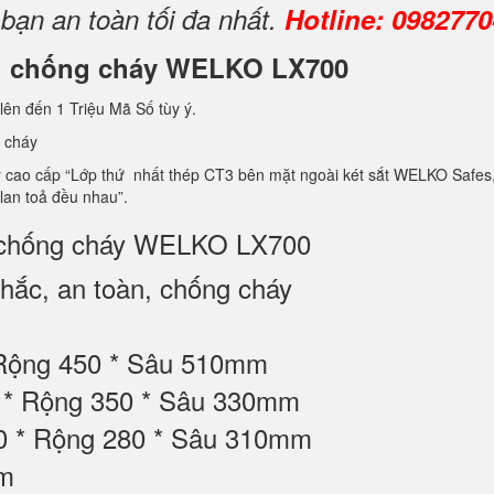
 bạn an toàn tối đa nhất.
Hotline: 098277
ini chống cháy WELKO LX700
lên đến 1 Triệu Mã Số tùy ý.
 cháy
ao cấp “Lớp thứ nhất thép CT3 bên mặt ngoài két sắt WELKO Safes, lớp 
 lan toả đều nhau”.
ni chống cháy WELKO LX700
ắc, an toàn, chống cháy
 Rộng 450 * Sâu 510mm
80 * Rộng 350 * Sâu 330mm
00 * Rộng 280 * Sâu 310mm
ộm