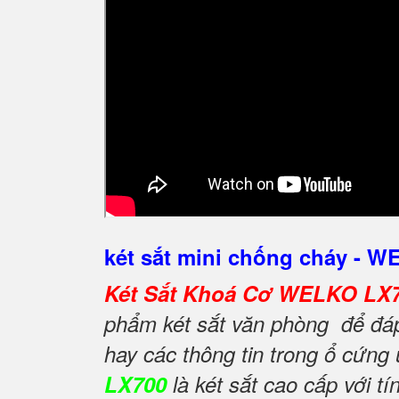
két sắt mini chống cháy - 
Két Sắt Khoá Cơ WELKO LX
phẩm két sắt văn phòng để đáp 
hay các thông tin trong ổ cứng
LX700
là két sắt cao cấp với 