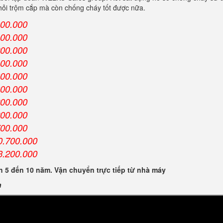
khỏi trộm cắp mà còn chống cháy tốt được nữa.
000.000
100.000
200.000
400.000
300.000
300.000
200.000
200.000
700.000
0.700.000
3.200.000
 5 đến 10 năm. Vận chuyển trực tiếp từ nhà máy
n