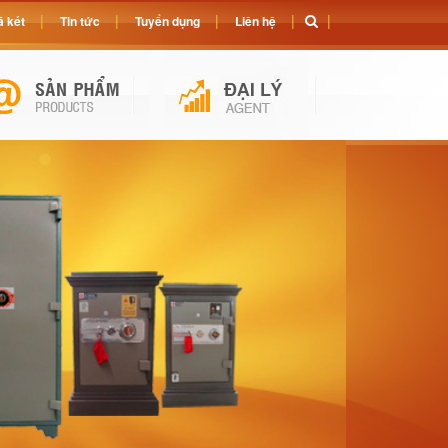
 két
Tin tức
Tuyển dụng
Liên hệ