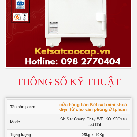
THÔNG SỐ KỸ THUẬT
cửa hàng bán Két sắt mini khoá
Tên sản phẩm
điện tử cho văn phòng ở tphcm
Két Sắt Chống Cháy WELKO KCC110
Model
- Led Dài
Trọng lượng
95kg ± 10Kg