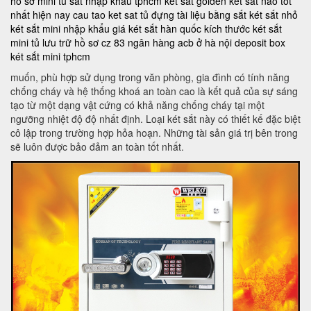
hồ sơ mini
tủ sắt nhập khẩu tphcm
két sắt golden
két sắt nào tốt
nhất hiện nay
cau tao ket sat
tủ đựng tài liệu bằng sắt
két sắt nhỏ
két sắt mini nhập khẩu
giá két sắt hàn quốc
kích thước két sắt
mini
tủ lưu trữ hồ sơ
cz 83
ngân hàng acb ở hà nội
deposit box
két sắt mini tphcm
muốn, phù hợp sử dụng trong văn phòng, gia đình có tính năng
chống cháy và hệ thống khoá an toàn cao là kết quả của sự sáng
tạo từ một dạng vật cứng có khả năng chống cháy tại một
ngưỡng nhiệt độ độ nhất định. Loại két sắt này có thiết kế đặc biệt
cô lập trong trường hợp hỏa hoạn. Những tài sản giá trị bên trong
sẽ luôn được bảo đảm an toàn tốt nhất.