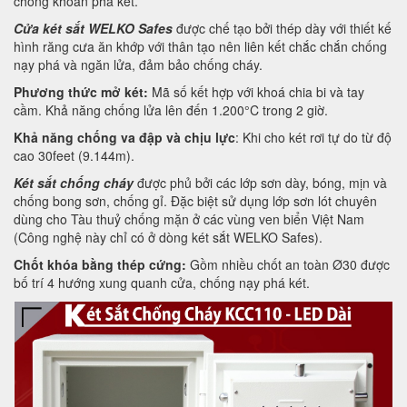
chống khoan phá két.
Cửa két sắt WELKO Safes
được chế tạo bởi thép dày với thiết kế
hình răng cưa ăn khớp với thân tạo nên liên kết chắc chắn chống
nạy phá và ngăn lửa, đảm bảo chống cháy.
Phương thức mở két:
Mã số kết hợp với khoá chia bi và tay
cầm. Khả năng chống lửa lên đến 1.200°C trong 2 giờ.
Khả năng chống va đập và chịu lực
: Khi cho két rơi tự do từ độ
cao 30feet (9.144m).
Két sắt chống cháy
được phủ bởi các lớp sơn dày, bóng, mịn và
chống bong sơn, chống gỉ. Đặc biệt sử dụng lớp sơn lót chuyên
dùng cho Tàu thuỷ chống mặn ở các vùng ven biển Việt Nam
(Công nghệ này chỉ có ở dòng két sắt WELKO Safes).
Chốt khóa bằng thép cứng:
Gồm nhiều chốt an toàn Ø30 được
bố trí 4 hướng xung quanh cửa, chống nạy phá két.