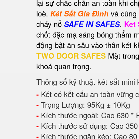
lại sự chắc chắn an toàn khi c
loè.
và cùng 
Két Sắt Gia Đình
cháy nổ
.
SAFE IN SAFES
Ket
chốt đặc mạ sáng bóng thẩm mỹ
động bật ăn sâu vào thân két 
Mặt trong
TWO DOOR SAFES
khoá quan trọng.
Thông số kỹ thuật két sắt mini
Két có kết cấu an toàn vững ch
-
Trọng Lượng: 95Kg ± 10Kg
-
Kích thước ngoài: Cao 630 *
-
Kích thước sử dụng: Cao 3
-
Kích thước ngăn kéo: Cao 8
-