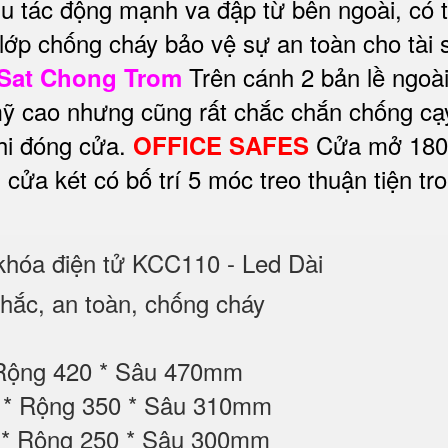
hịu tác động mạnh va đập từ bên ngoài, có 
lớp chống cháy bảo vệ sự an toàn cho tài s
Trên cánh 2 bản lề ngoài
 Sat Chong Trom
 cao nhưng cũng rất chắc chắn chống cạy
khi đóng cửa.
Cửa mở 180 đ
OFFICE SAFES
 cửa két có bố trí 5 móc treo thuận tiện t
 khóa điện tử KCC110 - Led Dài
ắc, an toàn, chống cháy
 Rộng 420 * Sâu 470mm
50 * Rộng 350 * Sâu 310mm
0 * Rộng 250 * Sâu 300mm