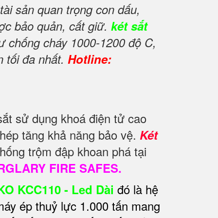
ài sản quan trọng con dấu,
ược bảo quản, cất giữ.
két sắt
như chống cháy 1000-1200 độ C,
 tối đa nhất.
Hotline:
ắt sử dụng khoá điện tử cao
chép tăng khả năng bảo vệ.
Két
hống trộm đập khoan phá tại
RGLARY FIRE SAFES.
đó là hệ
KO KCC110 - Led Dài
áy ép thuỷ lực 1.000 tấn mang