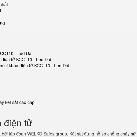
 nhất
t
òng
 KCC110 - Led Dài
a điện tử KCC110 - Led Dài
t mini khóa điện tử KCC110 - Led Dài
y két sắt cao cấp
 điện tử
 bởi tập đoàn WELKO Safes group. Két sắt đựng hồ sơ chống cháy sử 