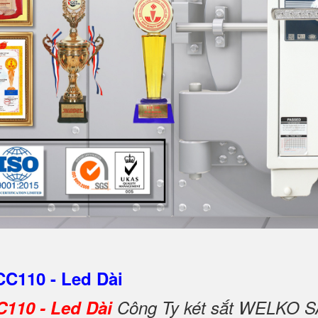
KCC110 - Led Dài
C110 - Led Dài
Công Ty két sắt WELKO SAF