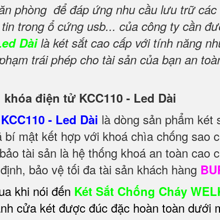
ăn phòng để đáp ứng nhu cầu lưu trữ các t
g tin trong ổ cứng usb... của công ty cần đ
Led Dài
là két sắt cao cấp với tính năng 
hạm trái phép cho tài sản của bạn an toàn
ni khóa điện tử KCC110 - Led Dài
là dòng sản phẩm két s
KCC110 - Led Dài
bí mật kết hợp với khoá chìa chống sao 
ảo tài sản là hệ thống khoá an toàn cao c
ịnh, bảo vệ tối đa tài sản khách hàng
BU
ua khi nói đến
Két Sắt Chống Cháy WEL
h cửa két được đúc đặc hoàn toàn dưới m