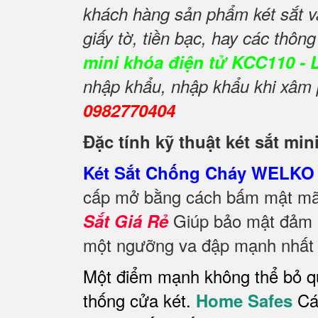
khách hàng sản phẩm két sắt v
giấy tờ, tiền bạc, hay các thôn
mini khóa điện tử KCC110 - 
nhập khẩu, nhập khẩu khi xâm p
0982770404
Đặc tính kỹ thuật két sắt mi
Két Sắt Chống Cháy WELKO 
cấp mở bằng cách bấm mật mã 
Giúp bảo mật đảm b
Sắt Giá Rẻ
một ngưỡng va đập mạnh nhất đ
Một điểm mạnh không thể bỏ q
thống cửa két.
Cán
Home Safes