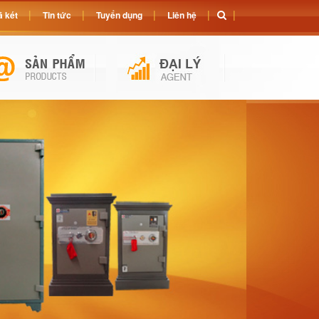
 két
Tin tức
Tuyển dụng
Liên hệ