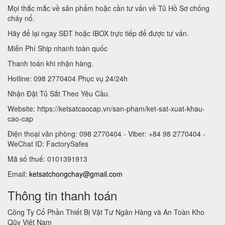
Mọi thắc mắc về sản phẩm hoặc cần tư vấn về Tủ Hồ Sơ chống
cháy nổ.
Hãy để lại ngay SĐT hoặc IBOX trực tiếp để được tư vấn.
Miễn Phí Ship nhanh toàn quốc
Thanh toán khi nhận hàng.
Hotline: 098 2770404 Phục vụ 24/24h
Nhận Đặt Tủ Sắt Theo Yêu Cầu.
Website: https://ketsatcaocap.vn/san-pham/ket-sat-xuat-khau-
cao-cap
Điện thoại văn phòng: 098 2770404 - Viber: +84 98 2770404 -
WeChat ID: FactorySafes
Mã số thuế: 0101391913
Email:
ketsatchongchay@gmail.com
Thông tin thanh toán
Công Ty Cổ Phần Thiết Bị Vật Tư Ngân Hàng và An Toàn Kho
Qũy Việt Nam