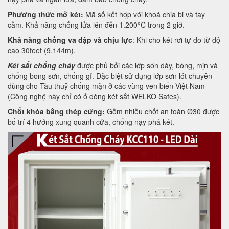
Phương thức mở két:
Mã số kết hợp với khoá chia bi và tay
cầm. Khả năng chống lửa lên đến 1.200°C trong 2 giờ.
Khả năng chống va đập và chịu lực
: Khi cho két rơi tự do từ độ
cao 30feet (9.144m).
Két sắt chống cháy
được phủ bởi các lớp sơn dày, bóng, mịn và
chống bong sơn, chống gỉ. Đặc biệt sử dụng lớp sơn lót chuyên
dùng cho Tàu thuỷ chống mặn ở các vùng ven biển Việt Nam
(Công nghệ này chỉ có ở dòng két sắt WELKO Safes).
Chốt khóa bằng thép cứng:
Gồm nhiều chốt an toàn Ø30 được
bố trí 4 hướng xung quanh cửa, chống nạy phá két.