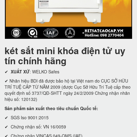
két sắt mini khóa điện tử uy
tín chính hãng
✔
XUẤT XỨ
: WELKO Safes
✔ Nhãn hiệu BDI đã được bảo hộ tại Việt nam do CỤC SỞ HỮU
TRÍ TUỆ CẤP TỪ NĂM 2009 (được Cục Sở Hữu Trí Tuệ cấp theo
quyết định số 3737/QĐ-SHTT ngày 24/2/2009 Chứng nhận nhãn
hiệu số: 120132)
Sản phẩm sản xuất theo tiêu chuẩn Quốc tế:
✔ SGS Iso 9001:2015
✔ Chứng nhận số: VN 16/0059
✔ Chứng nhận VINCAS 049-QMS (IAF)