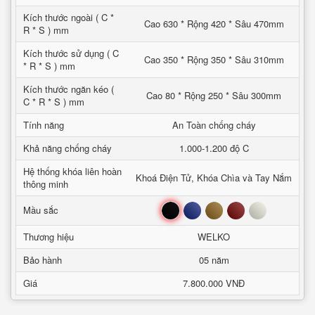
Kích thước ngoài ( C *
Cao 630 * Rộng 420 * Sâu 470mm
R * S ) mm
Kích thước sử dụng ( C
Cao 350 * Rộng 350 * Sâu 310mm
* R * S ) mm
Kích thước ngăn kéo (
Cao 80 * Rộng 250 * Sâu 300mm
C * R * S ) mm
Tính năng
An Toàn chống cháy
Khả năng chống cháy
1.000-1.200 độ C
Hệ thống khóa liên hoàn
Khoá Điện Tử, Khóa Chìa và Tay Nắm
thông minh
Đen
Xanh
Nâu
Đỏ
Trắng
Mầu sắc
Thương hiệu
WELKO
Bảo hành
05 năm
Giá
7.800.000 VNĐ