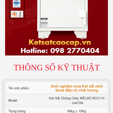
THÔNG SỐ KỸ THUẬT
kinh nghiệm mua Két sắt mini
Tên sản phẩm
khoá điện tử chất lượng
Két Sắt Chống Cháy WELKO KCC110
Model
- Led Dài
Trọng lượng
95kg ± 10Kg