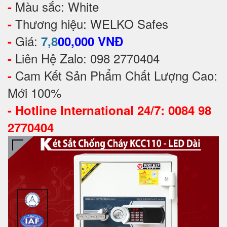
Màu sắc: White
-
Thương hiệu: WELKO Safes
-
Giá:
-
7,8
00,000 VNĐ
Liên Hệ Zalo: 098 2770404
-
Cam Kết Sản Phẩm Chất Lượng Cao:
-
Mới 100%
-
Hotline International 24/7: 0084 98
2770404