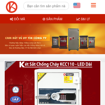
ĐỔI MÃ
SẢN PHẨM
ĐẠI LÝ