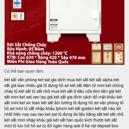
Có thể bạn quan tâm:
két sắt văn phòng
ket sat gia dinh
mua két sắt
két sắt alpha
két
sắt giá bao nhiêu
giá tủ đựng hồ sơ
két sắt điện tử mini
két chống
cháy
tủ két sắt
tủ sắt nhỏ
mua két sắt ở đâu
cửa kho tiền
giá két
sắt mini
ket sat van tay
giá két sắt gia đình
cách đổ mật khẩu két
sắt mini
ket an toan
két sắt âm tường
tủ đựng hồ sơ văn phòng
tủ
hồ sơ mini
tủ sắt nhập khẩu tphcm
két sắt golden
két sắt nào tốt
nhất hiện nay
cau tao ket sat
tủ đựng tài liệu bằng sắt
két sắt nhỏ
két sắt mini nhập khẩu
giá két sắt hàn quốc
kích thước két sắt
mini
tủ lưu trữ hồ sơ
cz 83
ngân hàng acb ở hà nội
deposit box