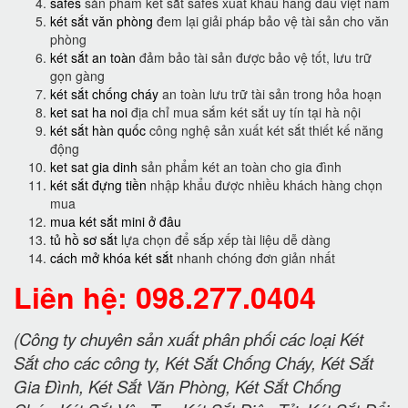
safes
sản phẩm két sắt safes xuât khẩu hàng đầu việt nam
két sắt văn phòng
đem lại giải pháp bảo vệ tài sản cho văn
phòng
két sắt an toàn
đảm bảo tài sản được bảo vệ tốt, lưu trữ
gọn gàng
két sắt chống cháy
an toàn lưu trữ tài sản trong hỏa hoạn
ket sat ha noi
địa chỉ mua sắm két sắt uy tín tại hà nội
két sắt hàn quốc
công nghệ sản xuất két sắt thiết kế năng
động
ket sat gia dinh
sản phẩm két an toàn cho gia đình
két sắt đựng tiền
nhập khẩu được nhiều khách hàng chọn
mua
mua két sắt mini ở đâu
tủ hồ sơ sắt
lựa chọn để sắp xếp tài liệu dễ dàng
cách mở khóa két sắt
nhanh chóng đơn giản nhất
Liên hệ: 098.277.0404
(Công ty chuyên sản xuất phân phối các loại Két
Sắt cho các công ty, Két Sắt Chống Cháy, Két Sắt
Gia Đình, Két Sắt Văn Phòng, Két Sắt Chống