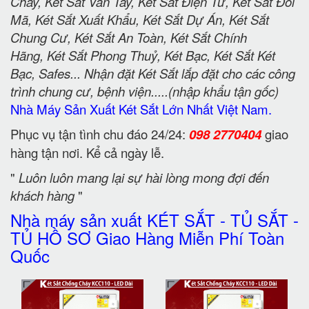
Cháy, Két Sắt Vân Tay, Két Sắt Điện Tử, Két Sắt Đổi
Mã, Két Sắt Xuất Khẩu, Két Sắt Dự Án, Két Sắt
Chung Cư, Két Sắt An Toàn, Két Sắt Chính
Hãng, Két Sắt Phong Thuỷ, Két Bạc, Két Sắt Két
Bạc, Safes... Nhận đặt Két Sắt lắp đặt cho các công
trình chung cư, bệnh viện.....(nhập khẩu tận gốc)
Nhà Máy Sản Xuất Két Sắt Lớn Nhất Việt Nam.
Phục vụ tận tình chu đáo 24/24:
098 2770404
giao
hàng tận nơi. Kể cả ngày lễ.
"
Luôn luôn mang lại sự hài lòng mong đợi đến
khách hàng
"
Nhà máy sản xuất KÉT SẮT - TỦ SẮT -
TỦ HỒ SƠ Giao Hàng Miễn Phí Toàn
Quốc