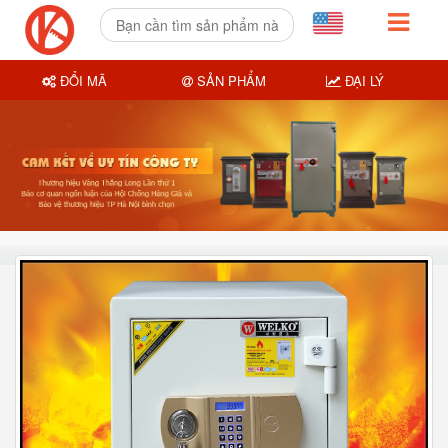
ĐỔI MÃ
SẢN PHẨM
ĐẠI LÝ