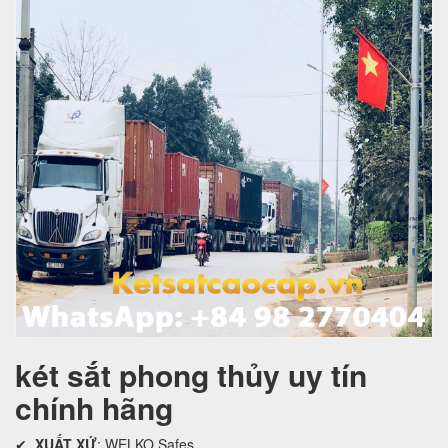
két sắt phong thủy uy tín
chính hãng
✔
XUẤT XỨ
: WELKO Safes