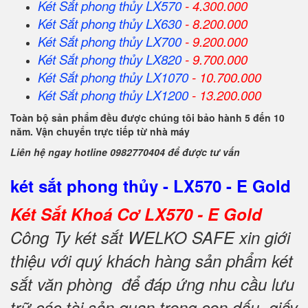
Két Sắt
phong thủy
LX570
- 4.300.000
Két Sắt
phong thủy
LX630
- 8.200.000
Két Sắt
phong thủy
LX700
- 9.200.000
Két Sắt
phong thủy
LX820
- 9.700.000
Két Sắt
phong thủy
LX1070
- 10.700.000
Két Sắt
phong thủy
LX1200
- 13.200.000
Toàn bộ sản phẩm đều được chúng tôi bảo hành 5 đến 10
năm. Vận chuyển trực tiếp từ nhà máy
Liên hệ ngay hotline 0982770404 để được tư vấn
két sắt phong thủy - LX570 - E Gold
Két Sắt Khoá Cơ LX570 - E Gold
Công Ty két sắt WELKO SAFE xin giới
thiệu với quý khách hàng sản phẩm két
sắt văn phòng để đáp ứng nhu cầu lưu
trữ các tài sản quan trọng con dấu, giấy