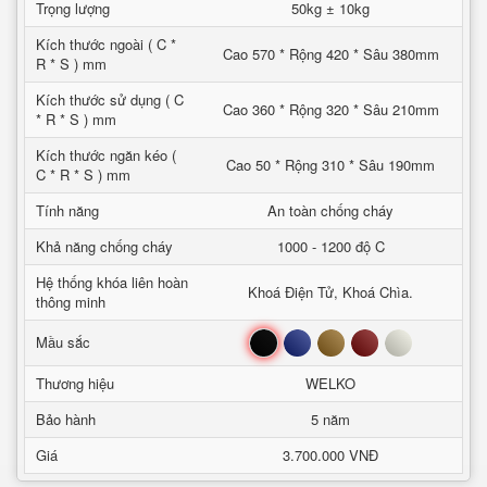
Trọng lượng
50kg ± 10kg
Kích thước ngoài ( C *
Cao 570 * Rộng 420 * Sâu 380mm
R * S ) mm
Kích thước sử dụng ( C
Cao 360 * Rộng 320 * Sâu 210mm
* R * S ) mm
Kích thước ngăn kéo (
Cao 50 * Rộng 310 * Sâu 190mm
C * R * S ) mm
Tính năng
An toàn chống cháy
Khả năng chống cháy
1000 - 1200 độ C
Hệ thống khóa liên hoàn
Khoá Điện Tử, Khoá Chìa.
thông minh
Đen
Xanh
Nâu
Đỏ
Trắng
Mầu sắc
Thương hiệu
WELKO
Bảo hành
5 năm
Giá
3.700.000 VNĐ