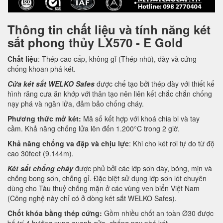
Thông tin chất liệu và tính năng két
sắt phong thủy LX570 - E Gold
Chất liệu
: Thép cao cấp, không gỉ (Thép nhũ), dày và cứng
chống khoan phá két.
Cửa két sắt WELKO Safes
được chế tạo bởi thép dày với thiết kế
hình răng cưa ăn khớp với thân tạo nên liên kết chắc chắn chống
nạy phá và ngăn lửa, đảm bảo chống cháy.
Phương thức mở két:
Mã số kết hợp với khoá chia bi và tay
cầm. Khả năng chống lửa lên đến 1.200°C trong 2 giờ.
Khả năng chống va đập và chịu lực
: Khi cho két rơi tự do từ độ
cao 30feet (9.144m).
Két sắt chống cháy
được phủ bởi các lớp sơn dày, bóng, mịn và
chống bong sơn, chống gỉ. Đặc biệt sử dụng lớp sơn lót chuyên
dùng cho Tàu thuỷ chống mặn ở các vùng ven biển Việt Nam
(Công nghệ này chỉ có ở dòng két sắt WELKO Safes).
Chốt khóa bằng thép cứng:
Gồm nhiều chốt an toàn Ø30 được