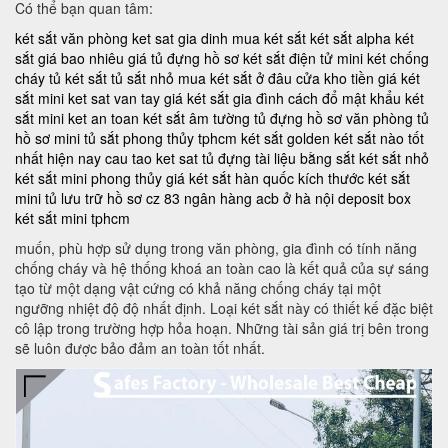
Có thể bạn quan tâm:
két sắt văn phòng
ket sat gia dinh
mua két sắt
két sắt alpha
két
sắt giá bao nhiêu
giá tủ đựng hồ sơ
két sắt điện tử mini
két chống
cháy
tủ két sắt
tủ sắt nhỏ
mua két sắt ở đâu
cửa kho tiền
giá két
sắt mini
ket sat van tay
giá két sắt gia đình
cách đổ mật khẩu két
sắt mini
ket an toan
két sắt âm tường
tủ đựng hồ sơ văn phòng
tủ
hồ sơ mini
tủ sắt phong thủy tphcm
két sắt golden
két sắt nào tốt
nhất hiện nay
cau tao ket sat
tủ đựng tài liệu bằng sắt
két sắt nhỏ
két sắt mini phong thủy
giá két sắt hàn quốc
kích thước két sắt
mini
tủ lưu trữ hồ sơ
cz 83
ngân hàng acb ở hà nội
deposit box
két sắt mini tphcm
muốn, phù hợp sử dụng trong văn phòng, gia đình có tính năng
chống cháy và hệ thống khoá an toàn cao là kết quả của sự sáng
tạo từ một dạng vật cứng có khả năng chống cháy tại một
ngưỡng nhiệt độ độ nhất định. Loại két sắt này có thiết kế đặc biệt
cô lập trong trường hợp hỏa hoạn. Những tài sản giá trị bên trong
sẽ luôn được bảo đảm an toàn tốt nhất.