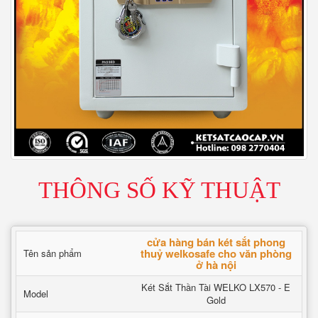
THÔNG SỐ KỸ THUẬT
cửa hàng bán két sắt phong
thuỷ welkosafe cho văn phòng
Tên sản phẩm
ở hà nội
Két Sắt Thần Tài WELKO LX570 - E
Model
Gold