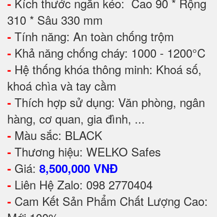
Kích thước ngăn kéo: Cao 90 * Rộng
-
310 * Sâu 330 mm
Tính năng: An toàn chống trộm
-
Khả năng chống cháy: 1000 - 1200°C
-
Hệ thống khóa thông minh: Khoá số,
-
khoá chìa và tay cầm
Thích hợp sử dụng: Văn phòng, ngân
-
hàng, cơ quan, gia đình, ...
Màu sắc: BLACK
-
Thương hiệu: WELKO Safes
-
Giá:
-
8,500,000 VNĐ
Liên Hệ Zalo: 098 2770404
-
Cam Kết Sản Phẩm Chất Lượng Cao:
-