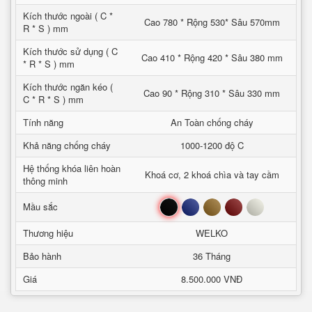
Kích thước ngoài ( C *
Cao 780 * Rộng 530* Sâu 570mm
R * S ) mm
Kích thước sử dụng ( C
Cao 410 * Rộng 420 * Sâu 380 mm
* R * S ) mm
Kích thước ngăn kéo (
Cao 90 * Rộng 310 * Sâu 330 mm
C * R * S ) mm
Tính năng
An Toàn chống cháy
Khả năng chống cháy
1000-1200 độ C
Hệ thống khóa liên hoàn
Khoá cơ, 2 khoá chìa và tay cầm
thông minh
Đen
Xanh
Nâu
Đỏ
Trắng
Mầu sắc
Thương hiệu
WELKO
Bảo hành
36 Tháng
Giá
8.500.000 VNĐ