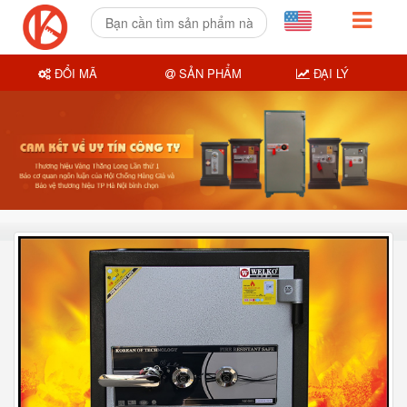
ĐỔI MÃ
SẢN PHẨM
ĐẠI LÝ