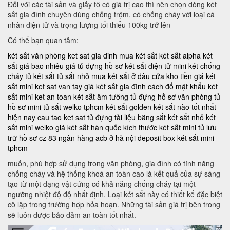
Đối với các tài sản và giấy tờ có giá trị cao thì nên chọn dòng két
sắt gia đình chuyên dùng chống trộm, có chống cháy với loại cá
nhân điện tử và trọng lượng tối thiểu 100kg trở lên
Có thể bạn quan tâm:
két sắt văn phòng
ket sat gia dinh
mua két sắt
két sắt alpha
két
sắt giá bao nhiêu
giá tủ đựng hồ sơ
két sắt điện tử mini
két chống
cháy
tủ két sắt
tủ sắt nhỏ
mua két sắt ở đâu
cửa kho tiền
giá két
sắt mini
ket sat van tay
giá két sắt gia đình
cách đổ mật khẩu két
sắt mini
ket an toan
két sắt âm tường
tủ đựng hồ sơ văn phòng
tủ
hồ sơ mini
tủ sắt welko tphcm
két sắt golden
két sắt nào tốt nhất
hiện nay
cau tao ket sat
tủ đựng tài liệu bằng sắt
két sắt nhỏ
két
sắt mini welko
giá két sắt hàn quốc
kích thước két sắt mini
tủ lưu
trữ hồ sơ
cz 83
ngân hàng acb ở hà nội
deposit box
két sắt mini
tphcm
muốn, phù hợp sử dụng trong văn phòng, gia đình có tính năng
chống cháy và hệ thống khoá an toàn cao là kết quả của sự sáng
tạo từ một dạng vật cứng có khả năng chống cháy tại một
ngưỡng nhiệt độ độ nhất định. Loại két sắt này có thiết kế đặc biệt
cô lập trong trường hợp hỏa hoạn. Những tài sản giá trị bên trong
sẽ luôn được bảo đảm an toàn tốt nhất.