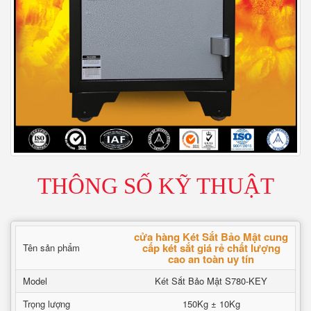
THÔNG SỐ KỸ THUẬT
cửa hàng Két Sắt Bảo Mật cung
cấp két sắt giá rẻ chất lượng
Tên sản phẩm
cao an toàn uy tín
Model
Két Sắt Bảo Mật S780-KEY
Trọng lượng
150Kg ± 10Kg