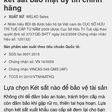
hãng
✔
XUẤT XỨ
: WELKO Safes
✔ Nhãn hiệu BDI đã được bảo hộ tại Việt nam do CỤC SỞ HỮU
TRÍ TUỆ CẤP TỪ NĂM 2009 (được Cục Sở Hữu Trí Tuệ cấp theo
quyết định số 3737/QĐ-SHTT ngày 24/2/2009 Chứng nhận nhãn
hiệu số: 120132)
Sản phẩm sản xuất theo tiêu chuẩn Quốc tế:
✔ SGS Iso 9001:2015
✔ Chứng nhận số: VN 16/0059
✔ Chứng nhận VINCAS 049-QMS (IAF)
✔ TCCS 01:2010/VTNH&ATKQ
Lựa chọn Két sắt nào để bảo vệ tài sản
Không chi để đảm bảo an toàn, tránh trộm cắp mà
còn đảm bảo khi gặp rủi ro, thiên tai họa hoạn. Lựa
chọn két sắt xuất khẩu cao cấp sẽ đem lại cho bạn