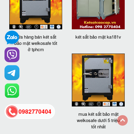
cửa hàng bán két sắt
két sắt bảo mật ka181v
bảo mật welkosafe tốt
ở tphcm
0982770404
mua két sắt bảo mật
welkosafe dưới 5 triệu
tốt nhất
back