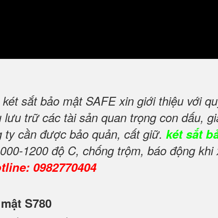
két sắt bảo mật SAFE xin giới thiệu với q
ưu trữ các tài sản quan trọng con dấu, giấ
g ty cần được bảo quản, cất giữ.
két sắt b
1000-1200 độ C, chống trộm, báo động khi 
tline: 0982770404
o mật S780