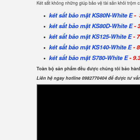
Két sắt không những giúp bảo vệ tài sản khỏi trộm
két sắt bảo mật
KS80N-White E
- 
két sắt bảo mật KS80D-White E
- 
két sắt bảo mật KS125-White E
- 7
két sắt bảo mật KS140-White E
- 8
két sắt bảo mật S780-White E
- 9.
Toàn bộ sản phẩm đều được chúng tôi bảo hành
Liên hệ ngay hotline 0982770404 để được tư vấ