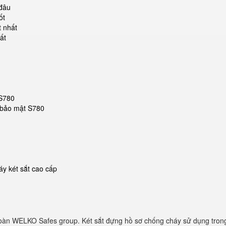
 đâu
ốt
t nhất
ất
 S780
t bảo mật S780
y két sắt cao cấp
oàn WELKO Safes group. Két sắt đựng hồ sơ chống cháy sử dụng trong