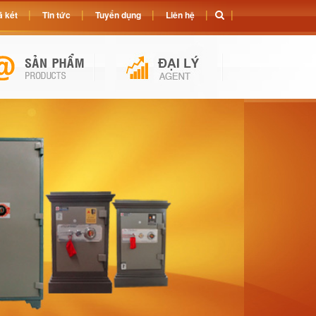
 két
Tin tức
Tuyển dụng
Liên hệ