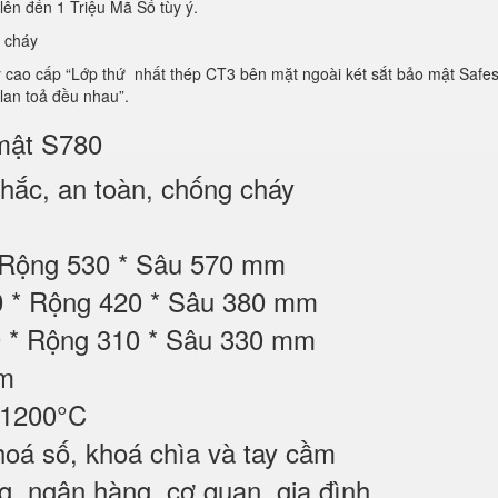
lên đến 1 Triệu Mã Số tùy ý.
 cháy
o cấp “Lớp thứ nhất thép CT3 bên mặt ngoài két sắt bảo mật Safes, lớp
 lan toả đều nhau”.
 mật S780
ắc, an toàn, chống cháy
 Rộng 530 * Sâu 570 mm
10 * Rộng 420 * Sâu 380 mm
0 * Rộng 310 * Sâu 330 mm
ộm
 1200°C
oá số, khoá chìa và tay cầm
 ngân hàng, cơ quan, gia đình, ...