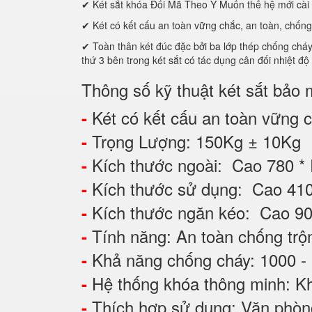
✔ Két sắt khóa Đổi Mã Theo Ý Muốn thế hệ mới cài 
✔ Két có kết cấu an toàn vững chắc, an toàn, chống
✔ Toàn thân két đúc đặc bởi ba lớp thép chống cháy ca
thứ 3 bên trong két sắt có tác dụng cân đối nhiệt độ
Thông số kỹ thuật két sắt bảo
Két có kết cấu an toàn vững ch
-
Trọng Lượng: 150Kg ± 10Kg
-
Kích thước ngoài: Cao 780 *
-
Kích thước sử dụng: Cao 4
-
Kích thước ngăn kéo: Cao 9
-
Tính năng: An toàn chống tr
-
Khả năng chống cháy: 1000 -
-
Hệ thống khóa thông minh: Kh
-
Thích hợp sử dụng: Văn phòng,
-