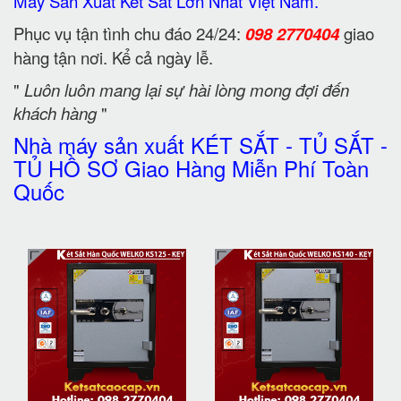
Máy Sản Xuất Két Sắt Lớn Nhất Việt Nam.
Phục vụ tận tình chu đáo 24/24:
098 2770404
giao
hàng tận nơi. Kể cả ngày lễ.
"
Luôn luôn mang lại sự hài lòng mong đợi đến
khách hàng
"
Nhà máy sản xuất KÉT SẮT - TỦ SẮT -
TỦ HỒ SƠ Giao Hàng Miễn Phí Toàn
Quốc