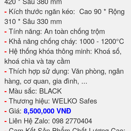
420 * Sâu 380 mm
Kích thước ngăn kéo: Cao 90 * Rộng
-
310 * Sâu 330 mm
Tính năng: An toàn chống trộm
-
Khả năng chống cháy: 1000 - 1200°C
-
Hệ thống khóa thông minh: Khoá số,
-
khoá chìa và tay cầm
Thích hợp sử dụng: Văn phòng, ngân
-
hàng, cơ quan, gia đình, ...
Màu sắc: BLACK
-
Thương hiệu: WELKO Safes
-
Giá:
-
8,500,000 VNĐ
Liên Hệ Zalo: 098 2770404
-
Cam Kết Sản Phẩm Chất Lượng Cao:
-