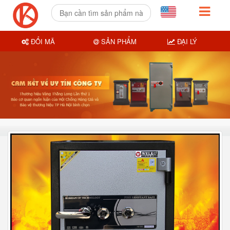
ĐỔI MÃ
SẢN PHẨM
ĐẠI LÝ