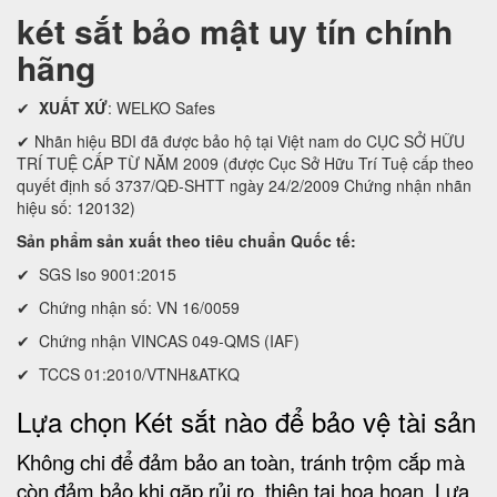
két sắt bảo mật uy tín chính
hãng
✔
XUẤT XỨ
: WELKO Safes
✔ Nhãn hiệu BDI đã được bảo hộ tại Việt nam do CỤC SỞ HỮU
TRÍ TUỆ CẤP TỪ NĂM 2009 (được Cục Sở Hữu Trí Tuệ cấp theo
quyết định số 3737/QĐ-SHTT ngày 24/2/2009 Chứng nhận nhãn
hiệu số: 120132)
Sản phẩm sản xuất theo tiêu chuẩn Quốc tế:
✔ SGS Iso 9001:2015
✔ Chứng nhận số: VN 16/0059
✔ Chứng nhận VINCAS 049-QMS (IAF)
✔ TCCS 01:2010/VTNH&ATKQ
Lựa chọn Két sắt nào để bảo vệ tài sản
Không chi để đảm bảo an toàn, tránh trộm cắp mà
còn đảm bảo khi gặp rủi ro, thiên tai họa hoạn. Lựa