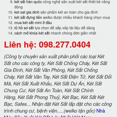
két sắt hàn quốc
công nghệ sản xuất két sắt thiết kế năng
động
ket sat gia dinh
sản phẩm két an toàn cho gia đình
két sắt đựng tiền
welko được nhiều khách hàng chọn mua
mua két sắt mini ở đâu
tủ hồ sơ sắt
lựa chọn để sắp xếp tài liệu dễ dàng
cách mở khóa két sắt
nhanh chóng đơn giản nhất
Liên hệ: 098.277.0404
(Công ty chuyên sản xuất phân phối các loại Két
Sắt cho các công ty, Két Sắt Chống Cháy, Két Sắt
Gia Đình, Két Sắt Văn Phòng, Két Sắt Chống
Cháy, Két Sắt Vân Tay, Két Sắt Điện Tử, Két Sắt Đổi
Mã, Két Sắt Xuất Khẩu, Két Sắt Dự Án, Két Sắt
Chung Cư, Két Sắt An Toàn, Két Sắt Chính
Hãng, Két Sắt Phong Thuỷ, Két Bạc, Két Sắt Két
Bạc, Safes... Nhận đặt Két Sắt lắp đặt cho các công
trình chung cư, bệnh viện.....(welko tận gốc)
Nhà