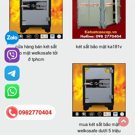
cửa hàng bán két sắt
két sắt bảo mật ka181v
bảo mật welkosafe tốt
ở tphcm
0982770404
mua két sắt bảo mật
welkosafe dưới 5 triệu
back