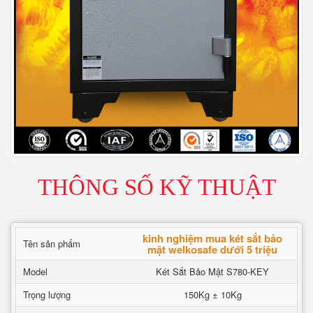
THÔNG SỐ KỸ THUẬT
kinh nghiệm mua két sắt bảo
Tên sản phẩm
mật welkosafe dưới 5 triệu
Model
Két Sắt Bảo Mật S780-KEY
Trọng lượng
150Kg ± 10Kg