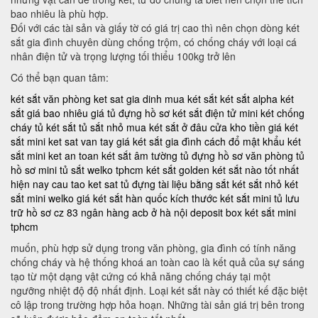
bao nhiêu là phù hợp.
Đối với các tài sản và giấy tờ có giá trị cao thì nên chọn dòng két
sắt gia đình chuyên dùng chống trộm, có chống cháy với loại cá
nhân điện tử và trọng lượng tối thiểu 100kg trở lên
Có thể bạn quan tâm:
két sắt văn phòng
ket sat gia dinh
mua két sắt
két sắt alpha
két
sắt giá bao nhiêu
giá tủ đựng hồ sơ
két sắt điện tử mini
két chống
cháy
tủ két sắt
tủ sắt nhỏ
mua két sắt ở đâu
cửa kho tiền
giá két
sắt mini
ket sat van tay
giá két sắt gia đình
cách đổ mật khẩu két
sắt mini
ket an toan
két sắt âm tường
tủ đựng hồ sơ văn phòng
tủ
hồ sơ mini
tủ sắt welko tphcm
két sắt golden
két sắt nào tốt nhất
hiện nay
cau tao ket sat
tủ đựng tài liệu bằng sắt
két sắt nhỏ
két
sắt mini welko
giá két sắt hàn quốc
kích thước két sắt mini
tủ lưu
trữ hồ sơ
cz 83
ngân hàng acb ở hà nội
deposit box
két sắt mini
tphcm
muốn, phù hợp sử dụng trong văn phòng, gia đình có tính năng
chống cháy và hệ thống khoá an toàn cao là kết quả của sự sáng
tạo từ một dạng vật cứng có khả năng chống cháy tại một
ngưỡng nhiệt độ độ nhất định. Loại két sắt này có thiết kế đặc biệt
cô lập trong trường hợp hỏa hoạn. Những tài sản giá trị bên trong