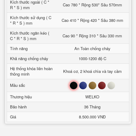
Kích thước ngoài ( C *
Cao 780 * Rộng 530* Sâu 570mm
R * S ) mm
Kích thước sử dụng ( C
Cao 410 * Rộng 420 * Sâu 380 mm
* R * S ) mm
Kích thước ngăn kéo (
Cao 90 * Rộng 310 * Sâu 330 mm
C * R * S ) mm
Tính năng
An Toàn chống cháy
Khả năng chống cháy
1000-1200 độ C
Hệ thống khóa liên hoàn
Khoá cơ, 2 khoá chìa và tay cầm
thông minh
Đen
Xanh
Nâu
Đỏ
Trắng
Mầu sắc
Thương hiệu
WELKO
Bảo hành
36 Tháng
Giá
8.500.000 VNĐ