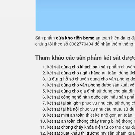
Sản phẩm
cửa kho tiền bemc
an toàn hiện đạng đư
chúng tôi theo số 0982770404 để nhận thêm thông t
Tham khảo các sản phẩm két sắt được 
két sắt dùng cho khách sạn
sản phẩm chuyên
két sắt dùng cho ngân hàng
an toàn, dung tíc
tủ đựng hồ sơ
chuyên dụng cho văn phòng do
két sắt dùng cho văn phòng
được sản xuất với
két sắt dùng cho gia đình
sử dụng cho gia đình
két sắt công nghệ hàn quốc
các mẫu sản phẩm
két sắt tại sài gòn
phục vụ nhu cầu sử dụng ch
két sắt tại hà nội
phục vụ nhu cầu mua, sử dụng
két sắt mini an toàn
thiết kế nhỏ gọn an toàn,
két sắt an toàn chống cháy
trang bị hệ thống
két sắt chống cháy khóa điện tử
có thể chịu đ
két sắt xuất khẩu thị trường mỹ
sản phẩm xuất