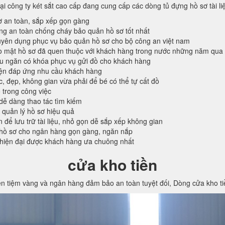
tại công ty két sắt cao cấp đang cung cấp các dòng tủ đựng hồ sơ tài l
ơ an toàn, sắp xếp gọn gàng
ống an toàn chống cháy bảo quản hồ sơ tốt nhất
ên dụng phục vụ bảo quản hồ sơ cho bộ công an việt nam
o mật hồ sơ đã quen thuộc với khách hàng trong nước những năm qua
ều ngăn có khóa phục vụ gửi đồ cho khách hàng
iện đáp ứng nhu cầu khách hàng
c, đẹp, không gian vừa phải để bé có thể tự cất đồ
 trong công việc
 dễ dàng thao tác tìm kiếm
 quản lý hồ sơ hiệu quả
n để lưu trữ tài liệu, nhỏ gọn dễ sắp xếp không gian
hồ sơ cho ngân hàng gọn gàng, ngăn nắp
 hiện đại được khách hàng ưa chuông nhất
cửa kho tiền
ền tiệm vàng và ngân hàng đảm bảo an toàn tuyệt đối, Dòng cửa kho t