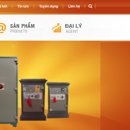
 két
Tin tức
Tuyển dụng
Liên hệ