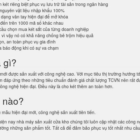
 két riêng biệt phục vụ lưu trữ tài sản trong ngân hàng
 nguyên vật liệu nhập khẩu 100%
dạng vân tay hiện đại để mở khóa
 đến trên 1000 mã số khác nhau
cầu chọn mua két sắt của từng doanh nghiệp
n vì vậy nó có khả năng chống bê trộm hiệu quả
n, an toàn phục vụ gia đình
a báo động khi có sự va chạm
à gì?
ới được sản xuất với công nghệ cao. Với mục tiêu thị trường hướng tới
hẩm đáp ứng theo những tiêu chuẩn đánh giá chất lượng TCVN nên rất
công nghệ hiện đại. Điều này là cho két thêm an toàn hơn.
i nào?
 mẫu hiện đại mới, công nghệ sản xuất tiên tiến.
 hiện nay nhà máy sản xuất cửa kho chúng tôi luôn cập nhật các công 
ị trường những sản phẩm tốt. Tất cả để đảm bảo phục vụ tốt nhất nhu cầ