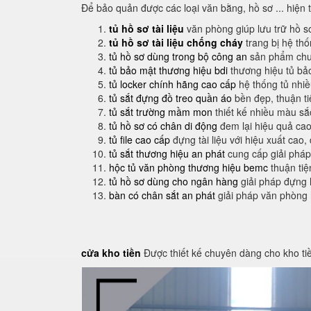
Để bảo quản được các loại văn bằng, hồ sơ ... hiện 
tủ hồ sơ tài liệu
văn phòng giúp lưu trữ hồ s
tủ hồ sơ tài liệu chống cháy
trang bị hệ th
tủ hồ sơ dùng trong bộ công an
sản phẩm chuy
tủ bảo mật thương hiệu bdi
thương hiệu tủ bả
tủ locker chính hãng cao cấp
hệ thống tủ nhi
tủ sắt đựng đồ treo quần áo
bền đẹp, thuận t
tủ sắt trường mầm mon
thiết kế nhiều màu sắ
tủ hồ sơ có chân di động
đem lại hiệu quả cao
tủ file cao cấp
đựng tài liệu với hiệu xuất cao,
tủ sắt thương hiệu an phát
cung cấp giải pháp
hộc tủ văn phòng thương hiệu bemc
thuận tiệ
tủ hồ sơ dùng cho ngân hàng
giải pháp đựng 
bàn có chân sắt an phát
giải pháp văn phòng
cửa kho tiền
Được thiết kế chuyên dàng cho kho ti