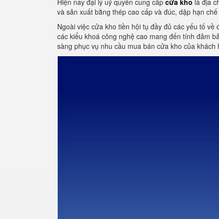
Hiện nay đại lý uỷ quyền cung cấp
cửa kho
là địa c
và sản xuất bằng thép cao cấp và đúc, dập hạn chế 
Ngoài việc cửa kho tiền hội tụ đầy đủ các yếu tố về 
các kiểu khoá công nghệ cao mang đến tính đảm bảo
sàng phục vụ nhu cầu mua bán cửa kho của khách 