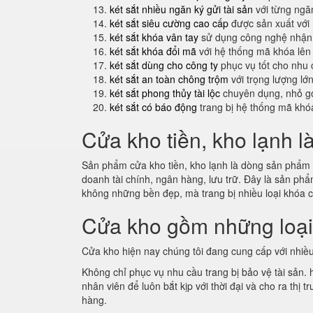
két sắt nhiều ngăn ký gửi tài sản
với từng ngăn
két sắt siêu cường cao cấp
được sản xuất với
két sắt khóa vân tay
sử dụng công nghệ nhận 
két sắt khóa đổi mã
với hệ thống mã khóa lên
két sắt dùng cho công ty
phục vụ tốt cho nhu 
két sắt an toàn chông trộm
với trọng lượng lớ
két sắt phong thủy tài lộc
chuyên dụng, nhỏ gọ
két sắt có báo động
trang bị hệ thống mã khó
Cửa kho tiền, kho lạnh l
Sản phẩm cửa kho tiền, kho lạnh là dòng sản phẩm m
doanh tài chính, ngân hàng, lưu trữ. Đây là sản p
không những bền đẹp, mà trang bị nhiều loại khóa 
Cửa kho gồm những loạ
Cửa kho hiện nay chúng tôi đang cung cấp với nhiều
Không chỉ phục vụ nhu cầu trang bị bảo vệ tài sản.
nhân viên để luôn bắt kịp với thời đại và cho ra th
hàng.