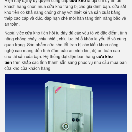
Hiện nay đại lý uỷ quyền cung cấp
cửa kho
là địa chỉ uy tín để
khách hàng chọn mua cửa kho trang bị cho gia đình bạn. cửa sắt
kho tiền có khả năng chống cháy với thiết kế và sản xuất bằng
thép cao cấp và đúc, dập hạn chế mối hàn tăng tính năng bảo vệ
an toàn.
Ngoài việc cửa kho tiền hội tụ đầy đủ các yếu tố về đặc điểm, tính
năng chống cháy, chịu nhiệt, chịu lực thì ổ khóa là yếu tố vô cùng
quan trọng. Sản phẩm cửa kho tốt tran bị các kiểu khoá công
nghệ cao mang đến tính đảm bảo an ninh lớn, độ an toàn cao
cho tài sản của bạn. Hệ thống đại diện bán hàng
cửa kho
tiền
trên khắp các tỉnh thành sẵn sàng phục vụ nhu cầu mua bán
cửa kho của khách hàng.