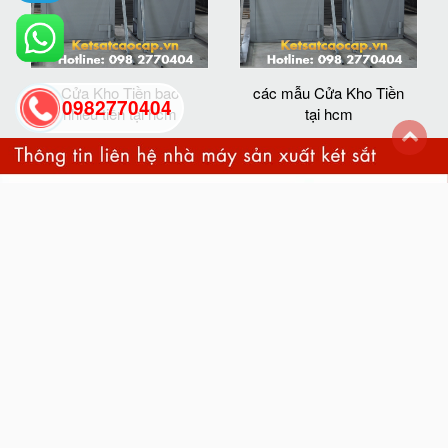
Cửa Kho Tiền bao
các mẫu Cửa Kho Tiền
0982770404
nhiêu tiền tại hcm
tại hcm
back
to
top