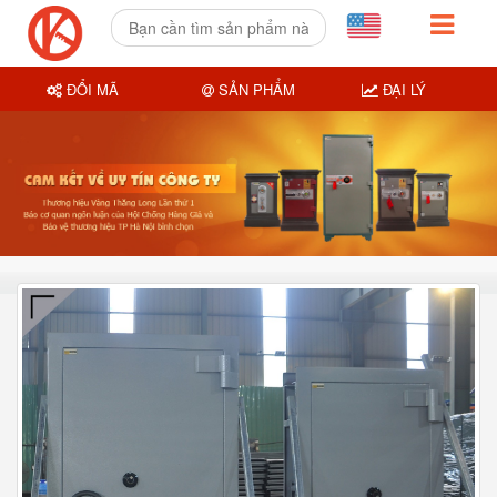
ĐỔI MÃ
SẢN PHẨM
ĐẠI LÝ