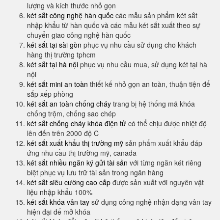
lượng và kích thước nhỏ gọn
két sắt công nghệ hàn quốc
các mẫu sản phẩm két sắt
nhập khẩu từ hàn quốc và các mẫu két sắt xuất theo sự
chuyển giao công nghệ hàn quốc
két sắt tại sài gòn
phục vụ nhu cầu sử dụng cho khách
hàng thị trường tphcm
két sắt tại hà nội
phục vụ nhu cầu mua, sử dụng két tại hà
nội
két sắt mini an toàn
thiết kế nhỏ gọn an toàn, thuận tiện để
sắp xếp phòng
két sắt an toàn chống cháy
trang bị hệ thống mã khóa
chống trộm, chống sao chép
két sắt chống cháy khóa điện tử
có thể chịu được nhiệt độ
lên đến trên 2000 độ C
két sắt xuất khẩu thị trường mỹ
sản phẩm xuất khẩu đáp
ứng nhu cầu thị trường mỹ, canada
két sắt nhiều ngăn ký gửi tài sản
với từng ngăn két riêng
biệt phục vụ lưu trữ tài sản trong ngân hàng
két sắt siêu cường cao cấp
được sản xuất với nguyên vật
liệu nhập khẩu 100%
két sắt khóa vân tay
sử dụng công nghệ nhận dạng vân tay
hiện đại để mở khóa