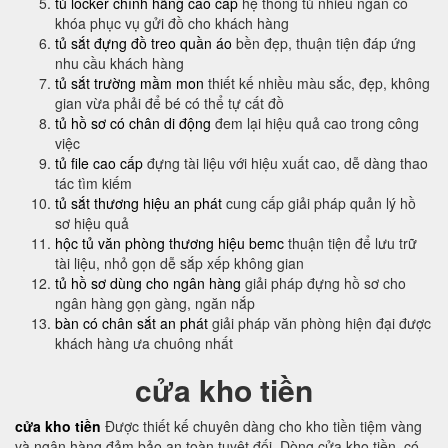
tủ locker chính hãng cao cấp
hệ thống tủ nhiều ngăn có
khóa phục vụ gửi đồ cho khách hàng
tủ sắt đựng đồ treo quần áo
bền đẹp, thuận tiện đáp ứng
nhu cầu khách hàng
tủ sắt trường mầm mon
thiết kế nhiều màu sắc, đẹp, không
gian vừa phải để bé có thể tự cất đồ
tủ hồ sơ có chân di động
đem lại hiệu quả cao trong công
việc
tủ file cao cấp
đựng tài liệu với hiệu xuất cao, dễ dàng thao
tác tìm kiếm
tủ sắt thương hiệu an phát
cung cấp giải pháp quản lý hồ
sơ hiệu quả
hộc tủ văn phòng thương hiệu bemc
thuận tiện để lưu trữ
tài liệu, nhỏ gọn dễ sắp xếp không gian
tủ hồ sơ dùng cho ngân hàng
giải pháp đựng hồ sơ cho
ngân hàng gọn gàng, ngăn nắp
bàn có chân sắt an phát
giải pháp văn phòng hiện đại được
khách hàng ưa chuông nhất
cửa kho tiền
cửa kho tiền
Được thiết kế chuyên dàng cho kho tiền tiệm vàng
và ngân hàng đảm bảo an toàn tuyệt đối, Dòng cửa kho tiền có