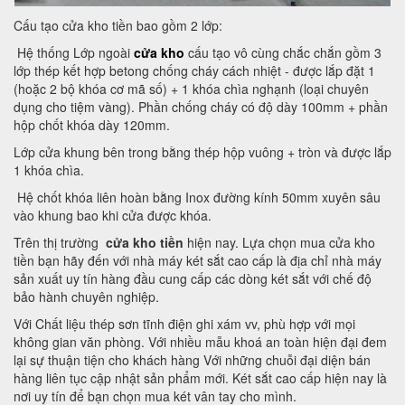
Cấu tạo cửa kho tiền bao gồm 2 lớp:
Hệ thống Lớp ngoài
cửa kho
cấu tạo vô cùng chắc chắn gồm 3
lớp thép kết hợp betong chống cháy cách nhiệt - được lắp đặt 1
(hoặc 2 bộ khóa cơ mã số) + 1 khóa chìa nghạnh (loại chuyên
dụng cho tiệm vàng). Phần chống cháy có độ dày 100mm + phần
hộp chốt khóa dày 120mm.
Lớp cửa khung bên trong bằng thép hộp vuông + tròn và được lắp
1 khóa chìa.
Hệ chốt khóa liên hoàn bằng Inox đường kính 50mm xuyên sâu
vào khung bao khi cửa được khóa.
Trên thị trường
cửa kho tiền
hiện nay. Lựa chọn mua cửa kho
tiền bạn hãy đến với nhà máy két sắt cao cấp là địa chỉ nhà máy
sản xuất uy tín hàng đầu cung cấp các dòng két sắt với chế độ
bảo hành chuyên nghiệp.
Với Chất liệu thép sơn tĩnh điện ghi xám vv, phù hợp với mọi
không gian văn phòng. Với nhiều mẫu khoá an toàn hiện đại đem
lại sự thuận tiện cho khách hàng Với những chuỗi đại diện bán
hàng liên tục cập nhật sản phẩm mới. Két sắt cao cấp hiện nay là
nơi uy tín để bạn chọn mua két vân tay cho mình.