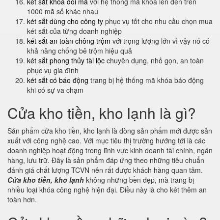
két sắt khóa đổi mã
với hệ thống mã khóa lên đến trên
1000 mã số khác nhau
két sắt dùng cho công ty
phục vụ tốt cho nhu cầu chọn mua
két sắt của từng doanh nghiệp
két sắt an toàn chông trộm
với trọng lượng lớn vì vậy nó có
khả năng chống bê trộm hiệu quả
két sắt phong thủy tài lộc
chuyên dụng, nhỏ gọn, an toàn
phục vụ gia đình
két sắt có báo động
trang bị hệ thống mã khóa báo động
khi có sự va chạm
Cửa kho tiền, kho lạnh là gì?
Sản phẩm cửa kho tiền, kho lạnh là dòng sản phẩm mới được sản
xuất với công nghệ cao. Với mục tiêu thị trường hướng tới là các
doanh nghiệp hoạt động trong lĩnh vực kinh doanh tài chính, ngân
hàng, lưu trữ. Đây là sản phẩm đáp ứng theo những tiêu chuẩn
đánh giá chất lượng TCVN nên rất được khách hàng quan tâm.
Cửa kho tiền, kho lạnh
không những bền đẹp, mà trang bị
nhiều loại khóa công nghệ hiện đại. Điều này là cho két thêm an
toàn hơn.