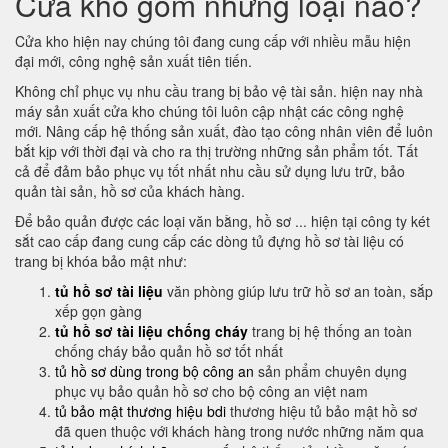
Cửa kho gồm những loại nào?
Cửa kho hiện nay chúng tôi đang cung cấp với nhiều mẫu hiện
đại mới, công nghệ sản xuất tiên tiến.
Không chỉ phục vụ nhu cầu trang bị bảo vệ tài sản. hiện nay nhà
máy sản xuất cửa kho chúng tôi luôn cập nhật các công nghệ
mới. Nâng cấp hệ thống sản xuất, đào tạo công nhân viên để luôn
bắt kịp với thời đại và cho ra thị trường những sản phẩm tốt. Tất
cả để đảm bảo phục vụ tốt nhất nhu cầu sử dụng lưu trữ, bảo
quản tài sản, hồ sơ của khách hàng.
Để bảo quản được các loại văn bằng, hồ sơ ... hiện tại công ty két
sắt cao cấp đang cung cấp các dòng tủ đựng hồ sơ tài liệu có
trang bị khóa bảo mật như:
tủ hồ sơ tài liệu
văn phòng giúp lưu trữ hồ sơ an toàn, sắp
xếp gọn gàng
tủ hồ sơ tài liệu chống cháy
trang bị hệ thống an toàn
chống cháy bảo quản hồ sơ tốt nhất
tủ hồ sơ dùng trong bộ công an
sản phẩm chuyên dụng
phục vụ bảo quản hồ sơ cho bộ công an việt nam
tủ bảo mật thương hiệu bdi
thương hiệu tủ bảo mật hồ sơ
đã quen thuộc với khách hàng trong nước những năm qua