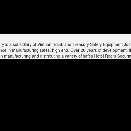
ory is a subsidiary of Vietnam Bank and Treasury Safety Equipment Join
nce in manufacturing safes. high end. Over 20 years of development, t
n manufacturing and distributing a variety of safes
Hotel Room Security