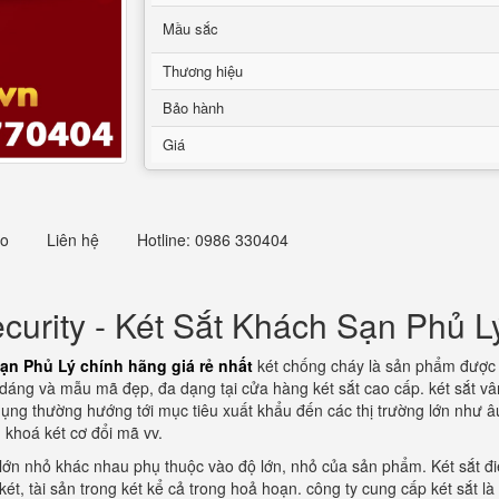
Mầu sắc
Thương hiệu
Bảo hành
Giá
eo
Liên hệ
Hotline: 0986 330404
urity - Két Sắt Khách Sạn Phủ Lý
ạn Phủ Lý chính hãng giá rẻ nhất
két chống cháy là sản phẩm được n
u dáng và mẫu mã đẹp, đa dạng tại cửa hàng két sắt cao cấp. két sắt 
ng thường hướng tới mục tiêu xuất khẩu đến các thị trường lớn như â
, khoá két cơ đổi mã vv.
lớn nhỏ khác nhau phụ thuộc vào độ lớn, nhỏ của sản phẩm. Két sắt 
g két, tài sản trong két kể cả trong hoả hoạn. công ty cung cấp két sắt 