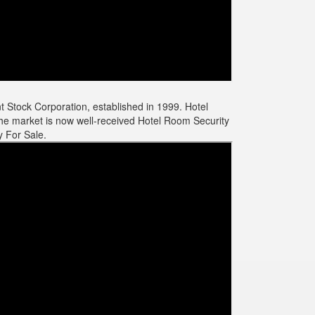
t Stock Corporation, established in 1999. Hotel
he market is now well-received Hotel Room Security
 For Sale.