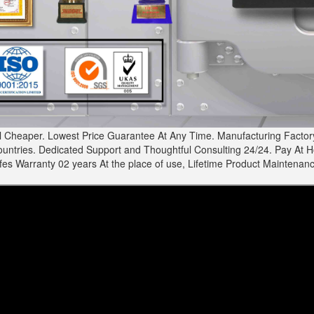
Cheaper. Lowest Price Guarantee At Any Time. Manufacturing Factory 
ries. Dedicated Support and Thoughtful Consulting 24/24. Pay At Home
 Warranty 02 years At the place of use, Lifetime Product Maintenanc