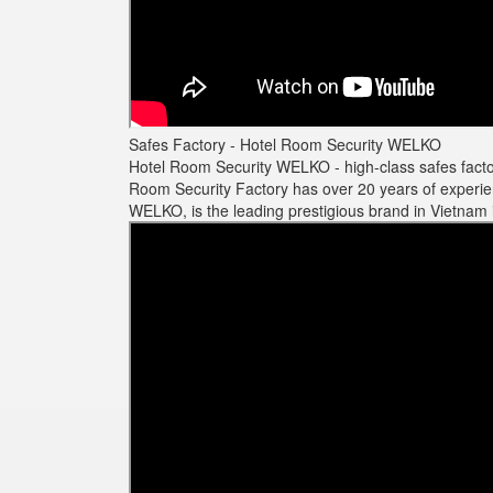
Safes Factory - Hotel Room Security WELKO
Hotel Room Security WELKO -
high-class safes fact
Room Security Factory has over 20 years of experie
WELKO, is the leading prestigious brand in Vietnam i