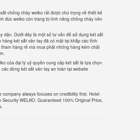
 sắt chống cháy welko rất được chú trọng về thiết kế
ánh đúc welko còn trang bị tính năng chống cháy nên
 dặn. Dưới đây là một số tư vấn để sử dụng két sắt
hàng két sắt vân tay đã có mặt tại khắp các tỉnh
nên tham hàng rẻ mà mua phải những hàng kém chất
ẩm.
ko của đại lý uỷ quyền cung cấp két sắt là lựa chọn
các dòng két sắt vân tay an toàn tại website
company always focuses on credibility first. Hotel
 Security WELKO. Guaranteed 100% Original Price,
s.