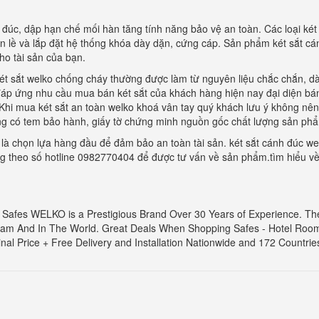
à đúc, dập hạn chế mối hàn tăng tính năng bảo vệ an toàn. Các loại két
bản lề và lắp đặt hệ thống khóa dày dặn, cứng cáp. Sản phẩm két sắt c
ho tài sản của bạn.
t sắt welko chống cháy thường được làm từ nguyên liệu chắc chắn, dày
đáp ứng nhu cầu mua bán két sắt của khách hàng hiện nay đại diện bán 
 Khi mua két sắt an toàn welko khoá vân tay quý khách lưu ý không 
ng có tem bảo hành, giấy tờ chứng minh nguồn gốc chất lượng sản ph
là chọn lựa hàng đầu để đảm bảo an toàn tài sản. két sắt cánh đúc wel
ng theo số hotline 0982770404 để được tư vấn về sản phẩm.tìm hiểu về 
- Safes WELKO is a Prestigious Brand Over 30 Years of Experience. The 
m And In The World. Great Deals When Shopping Safes - Hotel Room
al Price + Free Delivery and Installation Nationwide and 172 Countrie