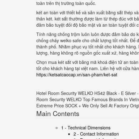
toàn trên thị trường toàn quốc.
két an toàn với thiết kế và sản xuất bằng sắt thép v
thân két. két sắt thường được làm từ thép đúc với 
đảm bảo tuyệt đối độ bảo mật và an toàn tuyệt đối c
Tính năng chống trộm luôn luôn được đảm bảo do ké
chống cháy welko safe cho chất lượng tốt nhất. Để 
thành phố. Nhằm phục vụ tốt nhất cho khách hàng.
lượng, hàng không rõ nguồn gốc xuất xứ, hàng khô
Chọn mua két sắt với bảng mã khoá điện tử an toàn 
tốt cho khách hàng tại việt nam. Liên hệ với cửa hà
https://ketsatcaocap.vn/san-pham/ket-sat
Hotel Room Security WELKO HS42 Black - E Silver
Room Security WELKO Top Famous Brands In Vietna
Extreme Price SOCK + We Only Sell At Factory Origin
Main Contents
1 - Technical Dimensions
2 - Contact Information