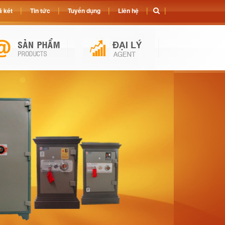
 két
Tin tức
Tuyển dụng
Liên hệ