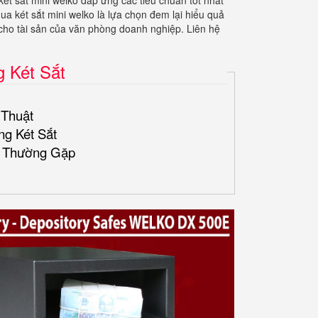
ét sắt mini welko đáp ứng các tiêu chuẩn tốt nhất
ua két sắt mini welko là lựa chọn đem lại hiểu quả
 cho tài sản của văn phòng doanh nghiệp. Liên hệ
g Két Sắt
 Thuật
ng Két Sắt
i Thường Gặp