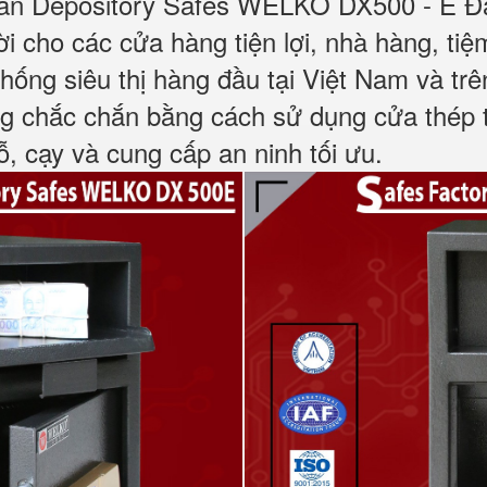
gân Depository Safes WELKO DX500 - E Đ
i cho các cửa hàng tiện lợi, nhà hàng, tiệ
hống siêu thị hàng đầu tại Việt Nam và trên
g chắc chắn bằng cách sử dụng cửa thép 
, cạy và cung cấp an ninh tối ưu.