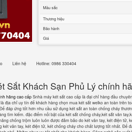
Mầu sắc
Thương hiệu
Bảo hành
Giá
eo
Liên hệ
Hotline: 0986 330404
ét Sắt Khách Sạn Phủ Lý chính h
ính hãng cao cấp
Snhà máy két sắt cao cấp là đại chỉ hàng đầu chuyên 
là địa chỉ uy tín để khách hàng chọn mua két sắt welko an toàn trên to
 Để đáp ứng tốt hơn nhu cầu sử dụng két sắt an toàn chống cháy thươn
 tìm kiếm. đặc điểm nổi bật của két sắt chống cháy,két sắt vân tay,ké
năng chống trộm luôn luôn được đảm bảo do két vân tay, két điện tử, 
 két vân tay, két điện tử, két chống cháy cho chất lượng tốt nhất. Để