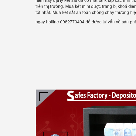
hiện nay đại lý két sắt đã có mặt tại khắp các tỉnh
trên thị trường. Mua két mini được trang bị khoá đi
tốt nhất. Mua két sắt an toàn chống cháy thương hi
ngay hotline 0982770404 để được tư vấn về sản p