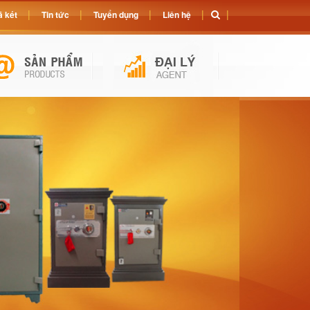
 két
Tin tức
Tuyển dụng
Liên hệ