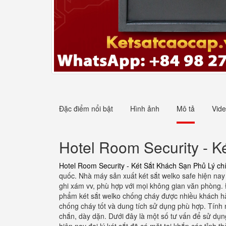
Đặc điểm nổi bật
Hình ảnh
Mô tả
Vid
Hotel Room Security - K
Hotel Room Security - Két Sắt Khách Sạn Phủ Lý ch
quốc. Nhà máy sản xuất két sắt welko safe hiện nay 
ghi xám vv, phù hợp với mọi không gian văn phòng.
phẩm két sắt welko chống cháy được nhiều khách hàng
chống cháy tốt và dung tích sử dụng phù hợp. Tính 
chắn, dày dặn. Dưới đây là một số tư vấn để sử dụng