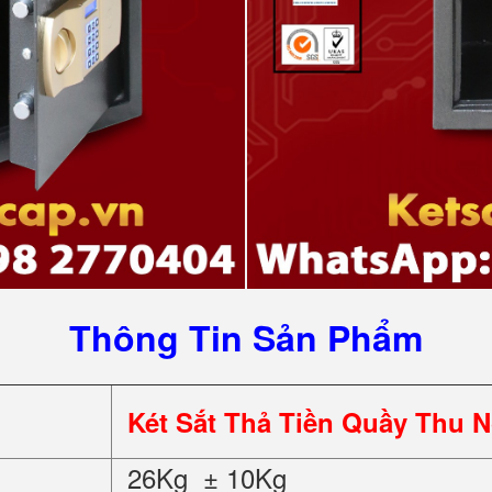
Thông Tin Sản Phẩm
Két Sắt Thả Tiền Quầy Thu 
26Kg ± 10Kg