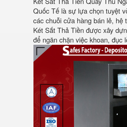
Két Sắt Thả Tiền Quầy Thu N
Quốc Tế là sự lựa chọn tuyệt vờ
các chuỗi cửa hàng bán lẻ, hệ t
Két Sắt Thả Tiền được xây dựn
để ngăn chặn việc khoan, đục lỗ