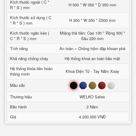
Kích thước ngoài ( C *
H 500 * W 350 * D 350 mm
R * S ) mm
Kích thước sử dụng ( C
H 300 * W 350 * D300 mm
* R * S ) mm
Kích thước ngăn kéo (
Miệng thả tiền: Cao 130 * Rộng 300 *
C * R * S ) mm
Sâu 220 mm
Tính năng
An toàn + Chống trộm đập khoan phá
Khả năng chống cháy
Hệ thống khoá an toàn bảo mật
Hệ thống khóa liên hoàn
Khoá Điện Tử - Tay Nắm Xoay
thông minh
Đen
Xanh
Nâu
Đỏ
Trắng
Mầu sắc
Thương hiệu
WELKO Safes
Bảo hành
2 Năm
Giá
4.200.000 VNĐ