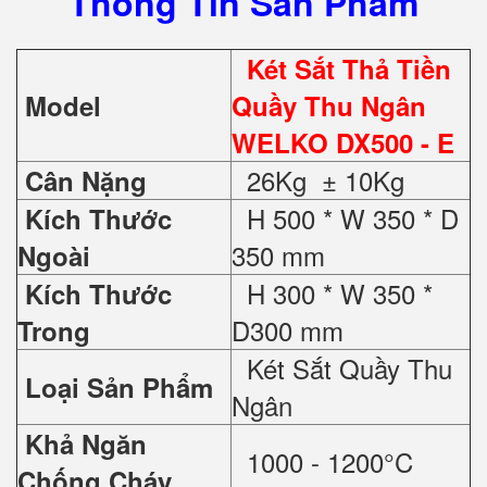
Thông Tin Sản Phẩm
Két Sắt Thả Tiền
Model
Quầy Thu Ngân
WELKO DX500 - E
26Kg ± 10Kg
Cân Nặng
H 500 * W 350 * D
Kích Thước
350 mm
Ngoài
H 300 * W 350 *
Kích Thước
D300 mm
Trong
Két Sắt Quầy Thu
Loại Sản Phẩm
Ngân
Khả Ngăn
1000 - 1200°C
Chống Cháy