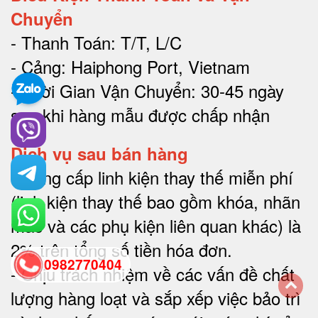
Chuyển
- Thanh Toán: T/T, L/C
- Cảng: Haiphong Port, Vietnam
- Thời Gian Vận Chuyển: 30-45 ngày
sau khi hàng mẫu được chấp nhận
Dịch vụ sau bán hàng
-
Cung cấp linh kiện thay thế miễn phí
(linh kiện thay thế bao gồm khóa, nhãn
mác và các phụ kiện liên quan khác) là
2% trên tổng số tiền hóa đơn
.
0982770404
-
Chịu trách nhiệm về các vấn đề chất
lượng hàng loạt và sắp xếp việc bảo trì
back