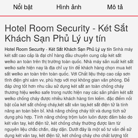
Nổi bật
Hình ảnh
Mô tả
Hotel Room Security - Két Sắt
Khách Sạn Phủ Lý uy tín
Hotel Room Security - Két Sắt Khách Sạn Phủ Lý uy tín
Snhà máy
két sắt cao cấp là đại chỉ hàng đầu chuyên cung cấp két sắt
welko an toàn trên thị trường toàn quốc. Nhà máy sản xuất két sắt
welko safe hiện nay là địa chỉ uy tín để khách hàng chọn mua két
sắt welko an toàn trên toàn quốc. Với Chất liệu thép cao cấp sơn
tĩnh điện ghi xám vv, phù hợp với mọi không gian văn phòng. Để
đáp ứng tốt hơn nhu cầu sử dụng két sắt an toàn chống cháy
thương hiệu welko safe trong nước hiện nay các sản phẩm két sắt
welko chống cháy được nhiều khách hàng tìm kiếm. đặc điểm nổi
bật của két sắt chống cháy,két sắt vân tay,két sắt điện tử là tính
năng an toàn bền bỉ. khả năng chống cháy tốt và dung tích sử
dụng phù hợp. Tính năng chống trộm luôn luôn được đảm bảo do
két vân tay, két điện tử, két chống cháy thường được làm từ
nguyên liệu chắc chắn, dày dặn. Dưới đây là một số tư vấn để sử
dụng két vân tay, két điện tử, két chống cháy cho chất lượng tốt