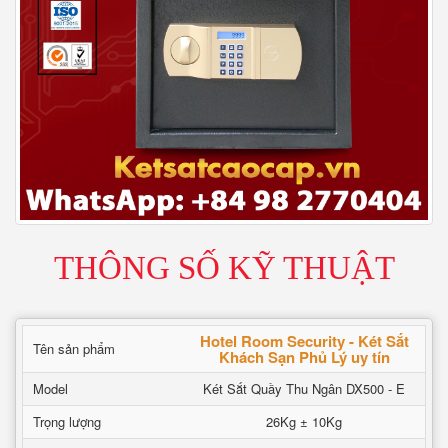
THÔNG SỐ KỸ THUẬT
Hotel Room Security - Két Sắt
Tên sản phẩm
Khách Sạn Phủ Lý uy tín
Model
Két Sắt Quầy Thu Ngân DX500 - E
Trọng lượng
26Kg ± 10Kg