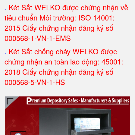
.
Két Sắt WELKO được chứng nhận về
tiêu chuẩn Môi trường: ISO 14001:
2015 Giấy chứng nhận đăng ký số
000568-1-VN-1-EMS
.
Két Sắt chống cháy WELKO được
chứng nhận an toàn lao động: 45001:
2018 Giấy chứng nhận đăng ký số
000568-5-VN-1-HS