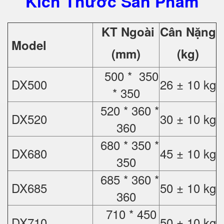
Kích Thước Sản Phẩm
KT Ngoài
Cân Nặng
Model
(mm)
(kg)
500 * 350
DX500
26 ± 10 kg
* 350
520 * 360 *
DX520
30 ± 10 kg
360
680 * 350 *
DX680
45 ± 10 kg
350
685 * 360 *
DX685
50 ± 10 kg
360
710 * 450
DX710
50 ± 10 kg