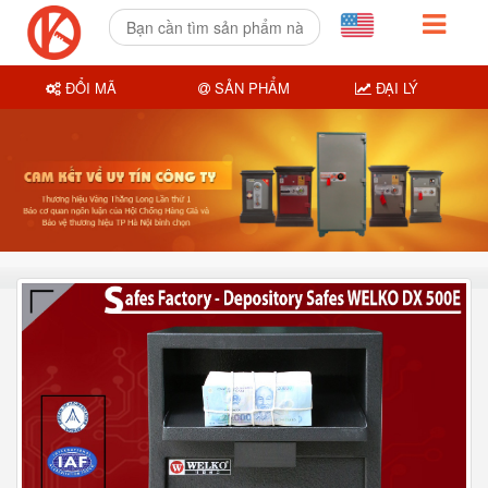
ĐỔI MÃ
SẢN PHẨM
ĐẠI LÝ