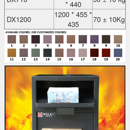
* 440
1200 * 455 *
DX1200
70 ± 10Kg
435