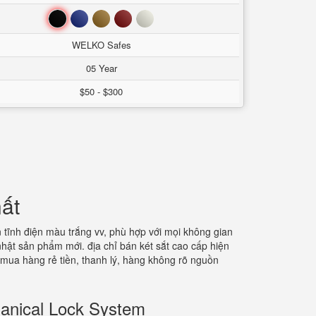
Đen
Xanh
Nâu
Đỏ
Trắng
WELKO Safes
05 Year
$50 - $300
hất
n tĩnh điện màu trắng vv, phù hợp với mọi không gian
nhật sản phẩm mới. địa chỉ bán két sắt cao cấp hiện
 mua hàng rẻ tiền, thanh lý, hàng không rõ nguồn
anical Lock System