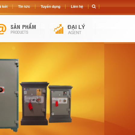
 két
Tin tức
Tuyển dụng
Liên hệ