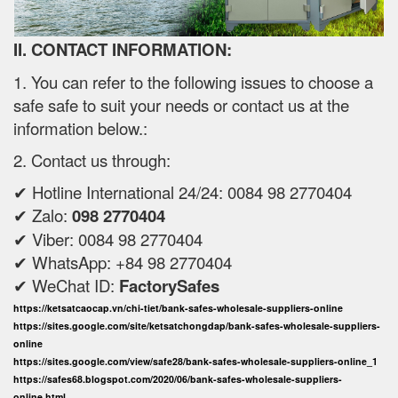
II. CONTACT INFORMATION:
1. You can refer to the following issues to choose a
safe safe to suit your needs or contact us at the
information below.:
2. Contact us through:
✔ Hotline International 24/24: 0084 98 2770404
✔ Zalo:
098 2770404
✔ Viber: 0084 98 2770404
✔ WhatsApp: +84 98 2770404
✔ WeChat ID:
FactorySafes
https://ketsatcaocap.vn/chi-tiet/bank-safes-wholesale-suppliers-online
https://sites.google.com/site/ketsatchongdap/bank-safes-wholesale-suppliers-
online
https://sites.google.com/view/safe28/bank-safes-wholesale-suppliers-online_1
https://safes68.blogspot.com/2020/06/bank-safes-wholesale-suppliers-
online.html