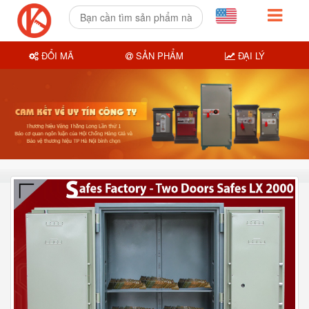
ĐỔI MÃ
SẢN PHẨM
ĐẠI LÝ