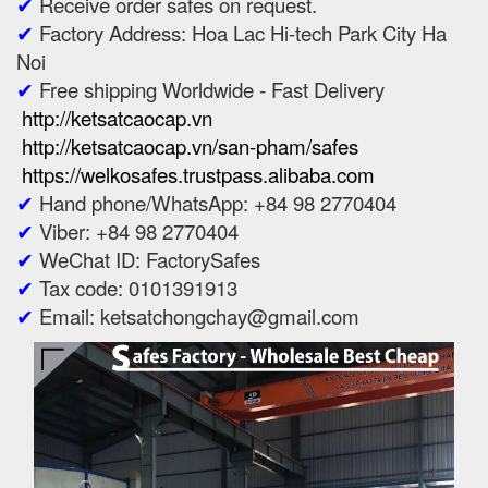
✔
Receive order safes on request.
✔
Factory Address: Hoa Lac Hi-tech Park City Ha
Noi
✔
Free shipping Worldwide - Fast Delivery
http://ketsatcaocap.vn
http://ketsatcaocap.vn/san-pham/safes
https://welkosafes.trustpass.alibaba.com
✔
Hand phone/WhatsApp: +84 98 2770404
✔
Viber: +84 98 2770404
✔
WeChat ID: FactorySafes
✔
Tax code: 0101391913
✔
Email: ketsatchongchay@gmail.com