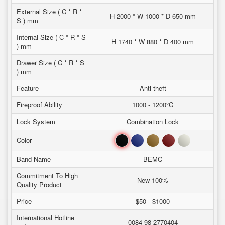
External Size ( C * R *
H 2000 * W 1000 * D 650 mm
S ) mm
Internal Size ( C * R * S
H 1740 * W 880 * D 400 mm
) mm
Drawer Size ( C * R * S
) mm
Feature
Anti-theft
Fireproof Ability
1000 - 1200°C
Lock System
Combination Lock
Black
Blue
Brown
Red
White
Color
Band Name
BEMC
Commitment To High
New 100%
Quality Product
Price
$50 - $1000
International Hotline
0084 98 2770404