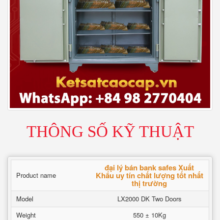
THÔNG SỐ KỸ THUẬT
đại lý bán bank safes Xuất
Khẩu uy tín chất lượng tốt nhất
Product name
thị trường
Model
LX2000 DK Two Doors
Weight
550 ± 10Kg