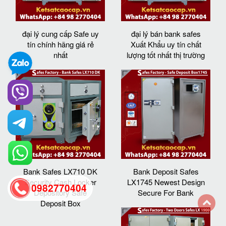
đại lý cung cấp Safe uy
đại lý bán bank safes
tín chính hãng giá rẻ
Xuất Khẩu uy tín chất
nhất
lượng tốt nhất thị trường
Bank Safes LX710 DK
Bank Deposit Safes
Security Cash Locker
LX1745 Newest Design
0982770404
Depository Safe
Secure For Bank
Deposit Box
back