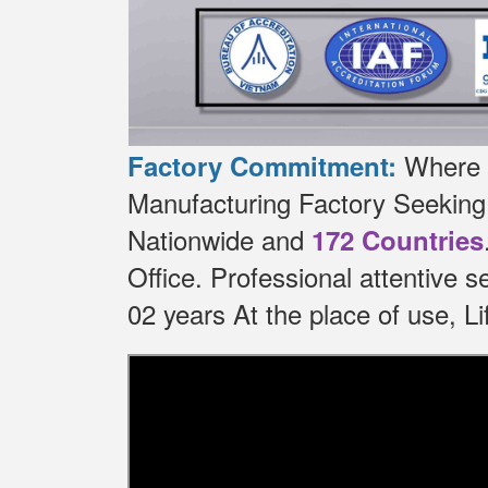
Where t
Factory Commitment:
Manufacturing Factory Seekin
Nationwide and
172 Countries
Office.
Professional attentive 
02 years At the place of use, 