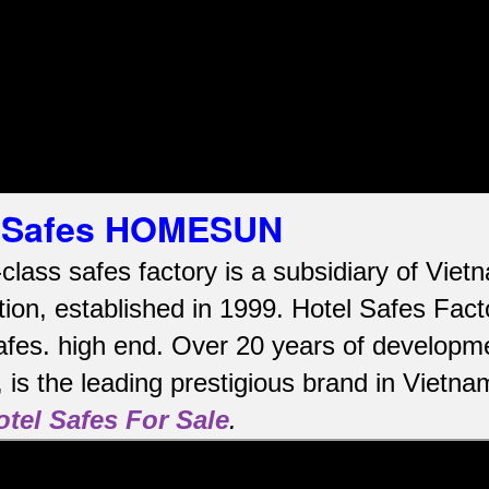
el Safes HOMESUN
-class safes factory is a subsidiary of Vi
ion, established in 1999. Hotel Safes Fac
afes.
high end.
Over 20 years of developme
is the leading prestigious brand in Vietna
otel Safes For Sale
.