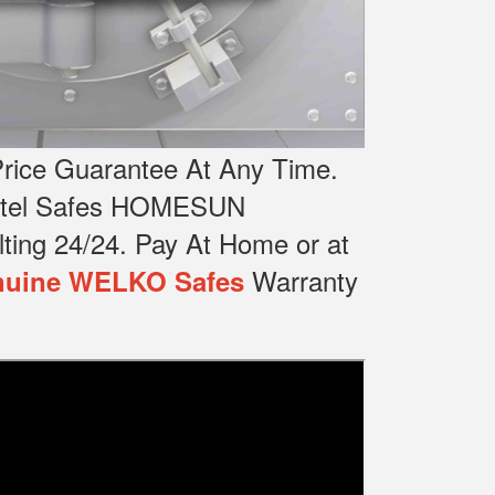
rice Guarantee At Any Time.
Hotel Safes HOMESUN
ting 24/24.
Pay At Home or at
Warranty
uine WELKO Safes