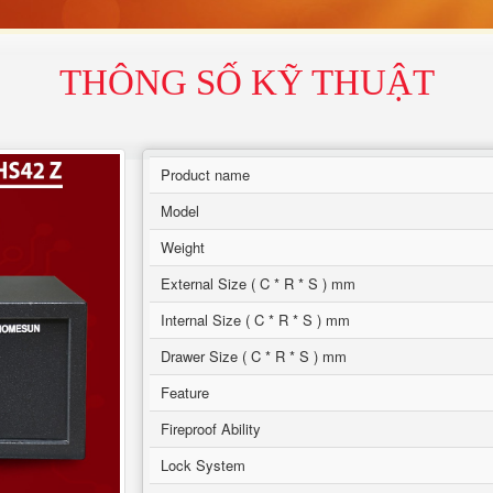
THÔNG SỐ KỸ THUẬT
Product name
Model
Weight
External Size ( C * R * S ) mm
Internal Size ( C * R * S ) mm
Drawer Size ( C * R * S ) mm
Feature
Fireproof Ability
Lock System