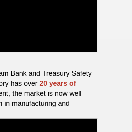
etnam Bank and Treasury Safety
tory has over
20 years of
nt, the market is now well-
m in manufacturing and