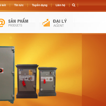
 két
Tin tức
Tuyển dụng
Liên hệ