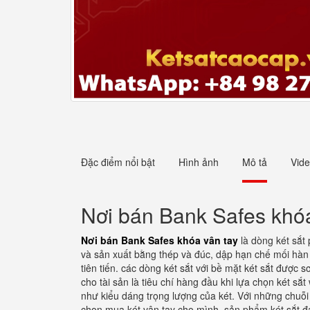
Đặc điểm nổi bật
Hình ảnh
Mô tả
Vid
Nơi bán Bank Safes khóa
Nơi bán Bank Safes khóa vân tay
là dòng két sắt
và sản xuất bằng thép và đúc, dập hạn chế mối hàn
tiên tiến. các dòng két sắt với bề mặt két sắt được 
cho tài sản là tiêu chí hàng đầu khi lựa chọn két sắt
như kiểu dáng trọng lượng của két. Với những chuỗi 
chọn mua két vân tay cho mình. sản phẩm két sắt 