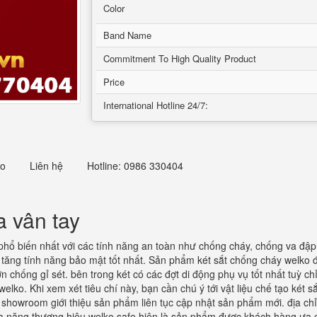
Color
Band Name
Commitment To High Quality Product
Price
International Hotline 24/7:
eo
Liên hệ
Hotline: 0986 330404
 vân tay
 phổ biến nhất với các tính năng an toàn như chống cháy, chống va đập
 tăng tính năng bảo mật tốt nhất. Sản phẩm két sắt chống cháy welko
sơn chống gỉ sét. bên trong két có các đợt di động phụ vụ tốt nhất tuỳ
 welko. Khi xem xét tiêu chí này, bạn cần chú ý tới vật liệu chế tạo két
showroom giới thiệu sản phẩm liên tục cập nhật sản phẩm mới. địa chỉ 
đa năng thương hiệu welko safe hiện là sản phẩm được khách hàng ưa 