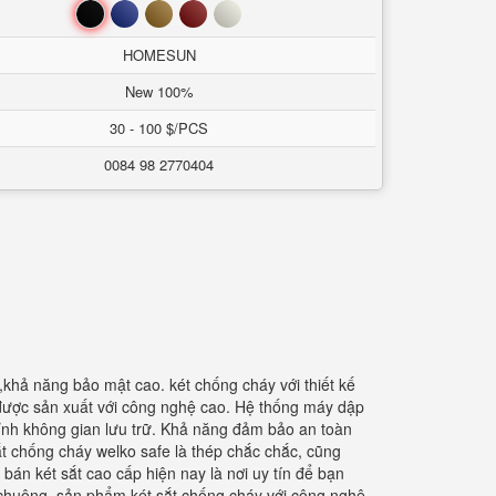
Black
Blue
Brown
Red
White
HOMESUN
New 100%
30 - 100 $/PCS
0084 98 2770404
,khả năng bảo mật cao. két chống cháy với thiết kế
 được sản xuất với công nghệ cao. Hệ thống máy dập
 chỉnh không gian lưu trữ. Khả năng đảm bảo an toàn
 sắt chống cháy welko safe là thép chắc chắc, cũng
bán két sắt cao cấp hiện nay là nơi uy tín để bạn
chuộng. sản phẩm két sắt chống cháy với công nghệ