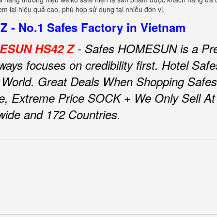
m lại hiệu quả cao, phù hợp sử dụng tại nhiều đơn vị.
 - No.1 Safes Factory in Vietnam
OMESUN HS42 Z
- Safes HOMESUN is a Pre
ys focuses on credibility first.
Hotel Sa
 World.
Great Deals When Shopping Safe
e, Extreme Price SOCK + We Only Sell At F
nwide and 172 Countries.