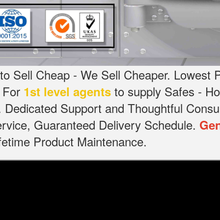
o Sell Cheap - We Sell Cheaper.
Lowest P
g For
to supply Safes - 
1st level agents
.
Dedicated
Support and Thoughtful Consul
service, Guaranteed Delivery Schedule.
Gen
Lifetime Product Maintenance.