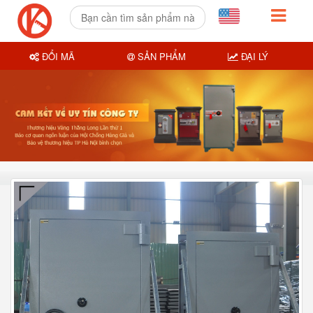
ĐỔI MÃ
SẢN PHẨM
ĐẠI LÝ