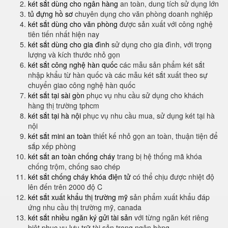
két sắt dùng cho ngân hàng
an toàn, dung tích sử dụng lớn
tủ đựng hồ sơ
chuyên dụng cho văn phòng doanh nghiệp
két sắt dùng cho văn phòng
được sản xuất với công nghệ
tiên tiến nhất hiện nay
két sắt dùng cho gia đình
sử dụng cho gia đình, với trọng
lượng và kích thước nhỏ gọn
két sắt công nghệ hàn quốc
các mẫu sản phẩm két sắt
nhập khẩu từ hàn quốc và các mẫu két sắt xuất theo sự
chuyển giao công nghệ hàn quốc
két sắt tại sài gòn
phục vụ nhu cầu sử dụng cho khách
hàng thị trường tphcm
két sắt tại hà nội
phục vụ nhu cầu mua, sử dụng két tại hà
nội
két sắt mini an toàn
thiết kế nhỏ gọn an toàn, thuận tiện để
sắp xếp phòng
két sắt an toàn chống cháy
trang bị hệ thống mã khóa
chống trộm, chống sao chép
két sắt chống cháy khóa điện tử
có thể chịu được nhiệt độ
lên đến trên 2000 độ C
két sắt xuất khẩu thị trường mỹ
sản phẩm xuất khẩu đáp
ứng nhu cầu thị trường mỹ, canada
két sắt nhiều ngăn ký gửi tài sản
với từng ngăn két riêng
biệt phục vụ lưu trữ tài sản trong ngân hàng