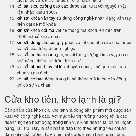
két sắt siêu cường cao cấp
được sản xuất với nguyên vật
liệu nhập khẩu 100%
két sắt khóa vân tay
sử dụng công nghệ nhận dạng vân tay
hiện đại để mở khóa
két sắt khóa đổi mã
với hệ thống mã khóa lên đến trên
1000 mã số khác nhau
két sắt dùng cho công ty
phục vụ tốt cho nhu cầu chọn mua
két sắt của từng doanh nghiệp
két sắt an toàn chông trộm
với trọng lượng lớn vì vậy nó có
khả năng chống bê trộm hiệu quả
két sắt phong thủy tài lộc
chuyên dụng, nhỏ gọn, an toàn
phục vụ gia đình
két sắt có báo động
trang bị hệ thống mã khóa báo động
khi có sự va chạm
Cửa kho tiền, kho lạnh là gì?
Sản phẩm cửa kho tiền, kho lạnh là dòng sản phẩm mới được sản
xuất với công nghệ cao. Với mục tiêu thị trường hướng tới là các
doanh nghiệp hoạt động trong lĩnh vực kinh doanh tài chính, ngân
hàng, lưu trữ. Đây là sản phẩm đáp ứng theo những tiêu chuẩn
đánh giá chất lượng TCVN nên rất được khách hàng quan tâm.