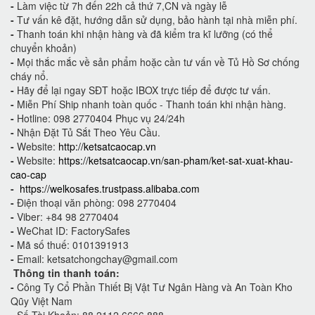
-
Làm việc từ 7h đến 22h cả thứ 7,CN và ngày lễ
-
Tư vấn kê đặt, hướng dẫn sử dụng, bảo hành tại nhà miễn phí.
-
Thanh toán khi nhận hàng và đã kiểm tra kĩ lưỡng (có thể
chuyển khoản)
-
Mọi thắc mắc về sản phẩm hoặc cần tư vấn về Tủ Hồ Sơ chống
cháy nổ.
-
Hãy để lại ngay SĐT hoặc IBOX trực tiếp để được tư vấn.
-
Miễn Phí Ship nhanh toàn quốc - Thanh toán khi nhận hàng.
-
Hotline: 098 2770404 Phục vụ 24/24h
-
Nhận Đặt Tủ Sắt Theo Yêu Cầu.
-
Website:
http://ketsatcaocap.vn
-
Website:
https://ketsatcaocap.vn/san-pham/ket-sat-xuat-khau-
cao-cap
-
https://welkosafes.trustpass.alibaba.com
-
Điện thoại văn phòng: 098 2770404
-
Viber: +84 98 2770404
-
WeChat ID: FactorySafes
-
Mã số thuế: 0101391913
-
Email: ketsatchongchay@gmail.com
Thông tin thanh toán:
-
Công Ty Cổ Phần Thiết Bị Vật Tư Ngân Hàng và An Toàn Kho
Qũy Việt Nam