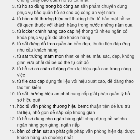
tủ hồ sơ dùng trong bộ công an
sản phẩm chuyên dụng
phục vụ bảo quản hồ sơ cho bộ công an việt nam
tủ bảo mật thương hiệu bdi
thương hiệu tủ bảo mật hồ sơ
đã quen thuộc với khách hàng trong nước những năm qua
tủ locker chính hãng cao cấp
hệ thống tủ nhiều ngăn có
khóa phục vụ gửi đồ cho khách hàng
tủ sắt đựng đồ treo quần áo
bền đẹp, thuận tiện đáp ứng
nhu cầu khách hàng
tủ sắt trường mầm mon
thiết kế nhiều màu sắc, đẹp, không
gian vừa phải để bé có thể tự cất đồ
tủ hồ sơ có chân di động
đem lại hiệu quả cao trong công
việc
tủ file cao cấp
đựng tài liệu với hiệu xuất cao, dễ dàng thao
tác tìm kiếm
tủ sắt thương hiệu an phát
cung cấp giải pháp quản lý hồ
sơ hiệu quả
hộc tủ văn phòng thương hiệu bemc
thuận tiện để lưu trữ
tài liệu, nhỏ gọn dễ sắp xếp không gian
tủ hồ sơ dùng cho ngân hàng
giải pháp đựng hồ sơ cho
ngân hàng gọn gàng, ngăn nắp
bàn có chân sắt an phát
giải pháp văn phòng hiện đại được
khách hàng ưa chuông nhất