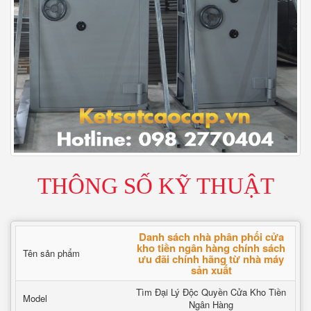
THÔNG SỐ KỸ THUẬT
Danh sách nhà phân phối cửa
kho tiền ngân hàng chính sách
Tên sản phẩm
ưu đãi chính hãng từ nhà máy
sản xuất
Tìm Đại Lý Độc Quyền Cửa Kho Tiền
Model
Ngân Hàng