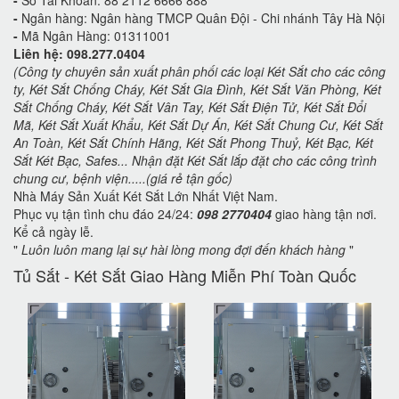
-
Số Tài Khoản: 88 2112 6666 888
-
Ngân hàng: Ngân hàng TMCP Quân Đội - Chi nhánh Tây Hà Nội
-
Mã Ngân Hàng: 01311001
Liên hệ: 098.277.0404
(Công ty chuyên sản xuất phân phối các loại Két Sắt cho các công
ty, Két Sắt Chống Cháy, Két Sắt Gia Đình, Két Sắt Văn Phòng, Két
Sắt Chống Cháy, Két Sắt Vân Tay, Két Sắt Điện Tử, Két Sắt Đổi
Mã, Két Sắt Xuất Khẩu, Két Sắt Dự Án, Két Sắt Chung Cư, Két Sắt
An Toàn, Két Sắt Chính Hãng, Két Sắt Phong Thuỷ, Két Bạc, Két
Sắt Két Bạc, Safes... Nhận đặt Két Sắt lắp đặt cho các công trình
chung cư, bệnh viện.....(giá rẻ tận gốc)
Nhà Máy Sản Xuất Két Sắt Lớn Nhất Việt Nam.
Phục vụ tận tình chu đáo 24/24:
098 2770404
giao hàng tận nơi.
Kể cả ngày lễ.
"
Luôn luôn mang lại sự hài lòng mong đợi đến khách hàng
"
Tủ Sắt - Két Sắt Giao Hàng Miễn Phí Toàn Quốc