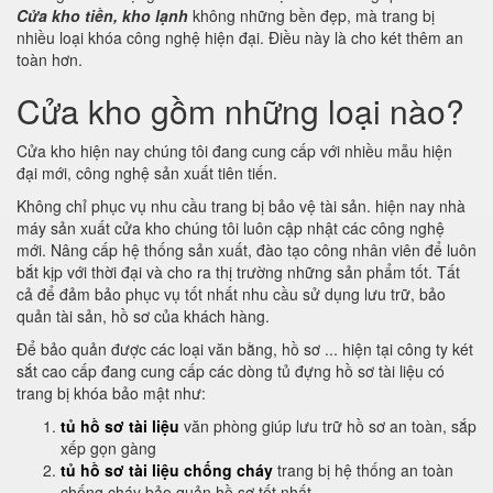
Cửa kho tiền, kho lạnh
không những bền đẹp, mà trang bị
nhiều loại khóa công nghệ hiện đại. Điều này là cho két thêm an
toàn hơn.
Cửa kho gồm những loại nào?
Cửa kho hiện nay chúng tôi đang cung cấp với nhiều mẫu hiện
đại mới, công nghệ sản xuất tiên tiến.
Không chỉ phục vụ nhu cầu trang bị bảo vệ tài sản. hiện nay nhà
máy sản xuất cửa kho chúng tôi luôn cập nhật các công nghệ
mới. Nâng cấp hệ thống sản xuất, đào tạo công nhân viên để luôn
bắt kịp với thời đại và cho ra thị trường những sản phẩm tốt. Tất
cả để đảm bảo phục vụ tốt nhất nhu cầu sử dụng lưu trữ, bảo
quản tài sản, hồ sơ của khách hàng.
Để bảo quản được các loại văn bằng, hồ sơ ... hiện tại công ty két
sắt cao cấp đang cung cấp các dòng tủ đựng hồ sơ tài liệu có
trang bị khóa bảo mật như:
tủ hồ sơ tài liệu
văn phòng giúp lưu trữ hồ sơ an toàn, sắp
xếp gọn gàng
tủ hồ sơ tài liệu chống cháy
trang bị hệ thống an toàn
chống cháy bảo quản hồ sơ tốt nhất