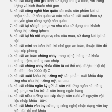
két sắt dùng cho gia đình
sử dụng cho gia đình, với trọng
lượng và kích thước nhỏ gọn
két sắt công nghệ hàn quốc
các mẫu sản phẩm két sắt
nhập khẩu từ hàn quốc và các mẫu két sắt xuất theo sự
chuyển giao công nghệ hàn quốc
két sắt tại sài gòn
phục vụ nhu cầu sử dụng cho khách
hàng thị trường tphcm
két sắt tại hà nội
phục vụ nhu cầu mua, sử dụng két tại hà
nội
két sắt mini an toàn
thiết kế nhỏ gọn an toàn, thuận tiện để
sắp xếp phòng
két sắt an toàn chống cháy
trang bị hệ thống mã khóa
chống trộm, chống sao chép
két sắt chống cháy khóa điện tử
có thể chịu được nhiệt độ
lên đến trên 2000 độ C
két sắt xuất khẩu thị trường mỹ
sản phẩm xuất khẩu đáp
ứng nhu cầu thị trường mỹ, canada
két sắt nhiều ngăn ký gửi tài sản
với từng ngăn két riêng
biệt phục vụ lưu trữ tài sản trong ngân hàng
két sắt siêu cường cao cấp
được sản xuất với nguyên vật
liệu nhập khẩu 100%
két sắt khóa vân tay
sử dụng công nghệ nhận dạng vân tay
hiện đại để mở khóa