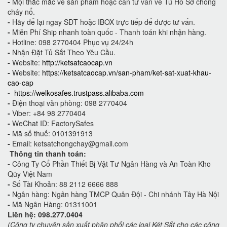
-
Mọi thắc mắc về sản phẩm hoặc cần tư vấn về Tủ Hồ Sơ chống
cháy nổ.
-
Hãy để lại ngay SĐT hoặc IBOX trực tiếp để được tư vấn.
-
Miễn Phí Ship nhanh toàn quốc - Thanh toán khi nhận hàng.
-
Hotline: 098 2770404 Phục vụ 24/24h
-
Nhận Đặt Tủ Sắt Theo Yêu Cầu.
-
Website:
http://ketsatcaocap.vn
-
Website:
https://ketsatcaocap.vn/san-pham/ket-sat-xuat-khau-
cao-cap
-
https://welkosafes.trustpass.alibaba.com
-
Điện thoại văn phòng: 098 2770404
-
Viber: +84 98 2770404
-
WeChat ID: FactorySafes
-
Mã số thuế: 0101391913
-
Email: ketsatchongchay@gmail.com
Thông tin thanh toán:
-
Công Ty Cổ Phần Thiết Bị Vật Tư Ngân Hàng và An Toàn Kho
Qũy Việt Nam
-
Số Tài Khoản: 88 2112 6666 888
-
Ngân hàng: Ngân hàng TMCP Quân Đội - Chi nhánh Tây Hà Nội
-
Mã Ngân Hàng: 01311001
Liên hệ: 098.277.0404
(Công ty chuyên sản xuất phân phối các loại Két Sắt cho các công