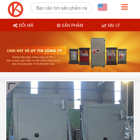
ĐỔI MÃ
SẢN PHẨM
ĐẠI LÝ