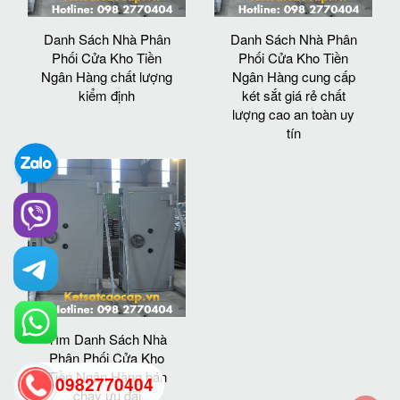
Danh Sách Nhà Phân
Danh Sách Nhà Phân
Phối Cửa Kho Tiền
Phối Cửa Kho Tiền
Ngân Hàng chất lượng
Ngân Hàng cung cấp
kiểm định
két sắt giá rẻ chất
lượng cao an toàn uy
tín
Tìm Danh Sách Nhà
Phân Phối Cửa Kho
Tiền Ngân Hàng bán
0982770404
chạy ưu đãi