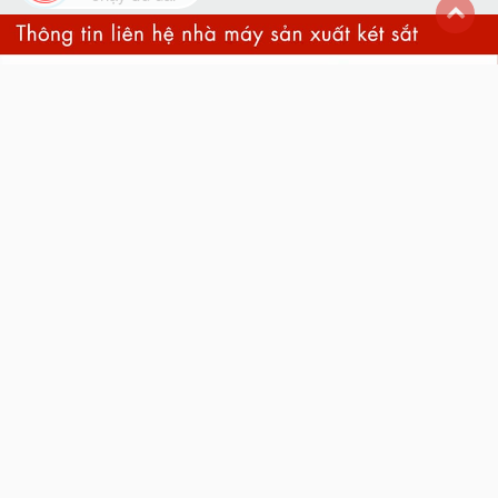
back
to
top