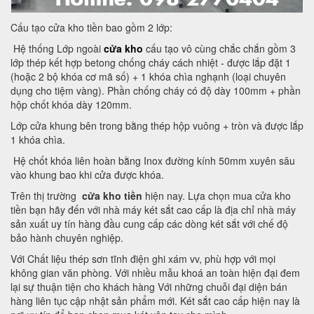
Cấu tạo cửa kho tiền bao gồm 2 lớp:
Hệ thống Lớp ngoài
cửa kho
cấu tạo vô cùng chắc chắn gồm 3
lớp thép kết hợp betong chống cháy cách nhiệt - được lắp đặt 1
(hoặc 2 bộ khóa cơ mã số) + 1 khóa chìa nghạnh (loại chuyên
dụng cho tiệm vàng). Phần chống cháy có độ dày 100mm + phần
hộp chốt khóa dày 120mm.
Lớp cửa khung bên trong bằng thép hộp vuông + tròn và được lắp
1 khóa chìa.
Hệ chốt khóa liên hoàn bằng Inox đường kính 50mm xuyên sâu
vào khung bao khi cửa được khóa.
Trên thị trường
cửa kho tiền
hiện nay. Lựa chọn mua cửa kho
tiền bạn hãy đến với nhà máy két sắt cao cấp là địa chỉ nhà máy
sản xuất uy tín hàng đầu cung cấp các dòng két sắt với chế độ
bảo hành chuyên nghiệp.
Với Chất liệu thép sơn tĩnh điện ghi xám vv, phù hợp với mọi
không gian văn phòng. Với nhiều mẫu khoá an toàn hiện đại đem
lại sự thuận tiện cho khách hàng Với những chuỗi đại diện bán
hàng liên tục cập nhật sản phẩm mới. Két sắt cao cấp hiện nay là