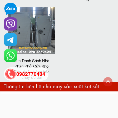
Tìm Danh Sách Nhà
Phân Phối Cửa Kho
Tiền Ngân Hàng bán
0982770404
chạy ưu đãi
back
to
top