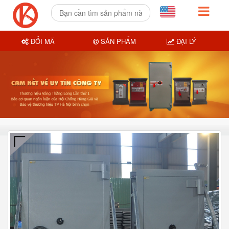
ĐỔI MÃ
SẢN PHẨM
ĐẠI LÝ