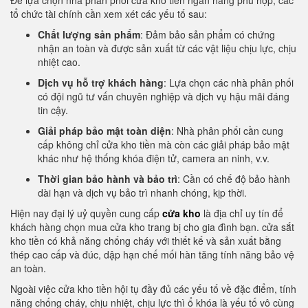
Để lựa chọn nhà phân phối cửa kho tiền ngân hàng phù hợp, các
tổ chức tài chính cần xem xét các yếu tố sau:
Chất lượng sản phẩm
: Đảm bảo sản phẩm có chứng
nhận an toàn và được sản xuất từ các vật liệu chịu lực, chịu
nhiệt cao.
Dịch vụ hỗ trợ khách hàng
: Lựa chọn các nhà phân phối
có đội ngũ tư vấn chuyên nghiệp và dịch vụ hậu mãi đáng
tin cậy.
Giải pháp bảo mật toàn diện
: Nhà phân phối cần cung
cấp không chỉ cửa kho tiền mà còn các giải pháp bảo mật
khác như hệ thống khóa điện tử, camera an ninh, v.v.
Thời gian bảo hành và bảo trì
: Cần có chế độ bảo hành
dài hạn và dịch vụ bảo trì nhanh chóng, kịp thời.
Hiện nay đại lý uỷ quyền cung cấp
cửa kho
là địa chỉ uy tín để
khách hàng chọn mua cửa kho trang bị cho gia đình bạn. cửa sắt
kho tiền có khả năng chống cháy với thiết kế và sản xuất bằng
thép cao cấp và đúc, dập hạn chế mối hàn tăng tính năng bảo vệ
an toàn.
Ngoài việc cửa kho tiền hội tụ đầy đủ các yếu tố về đặc điểm, tính
năng chống cháy, chịu nhiệt, chịu lực thì ổ khóa là yếu tố vô cùng