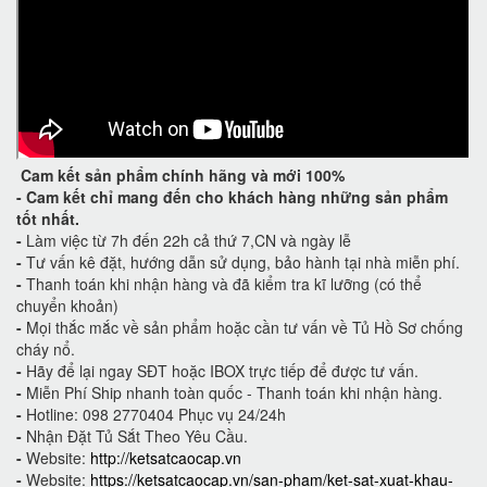
Cam kết
sản phẩm chính hãng và mới 100%
-
Cam kết
chỉ mang đến cho khách hàng những sản phẩm
tốt nhất.
-
Làm việc từ 7h đến 22h cả thứ 7,CN và ngày lễ
-
Tư vấn kê đặt, hướng dẫn sử dụng, bảo hành tại nhà miễn phí.
-
Thanh toán khi nhận hàng và đã kiểm tra kĩ lưỡng (có thể
chuyển khoản)
-
Mọi thắc mắc về sản phẩm hoặc cần tư vấn về Tủ Hồ Sơ chống
cháy nổ.
-
Hãy để lại ngay SĐT hoặc IBOX trực tiếp để được tư vấn.
-
Miễn Phí Ship nhanh toàn quốc - Thanh toán khi nhận hàng.
-
Hotline: 098 2770404 Phục vụ 24/24h
-
Nhận Đặt Tủ Sắt Theo Yêu Cầu.
-
Website:
http://ketsatcaocap.vn
-
Website:
https://ketsatcaocap.vn/san-pham/ket-sat-xuat-khau-