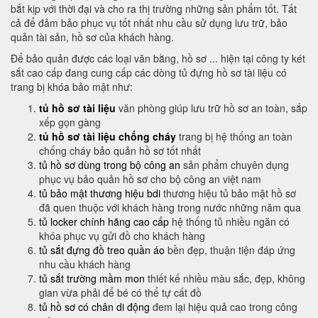
bắt kịp với thời đại và cho ra thị trường những sản phẩm tốt. Tất
cả để đảm bảo phục vụ tốt nhất nhu cầu sử dụng lưu trữ, bảo
quản tài sản, hồ sơ của khách hàng.
Để bảo quản được các loại văn bằng, hồ sơ ... hiện tại công ty két
sắt cao cấp đang cung cấp các dòng tủ đựng hồ sơ tài liệu có
trang bị khóa bảo mật như:
tủ hồ sơ tài liệu
văn phòng giúp lưu trữ hồ sơ an toàn, sắp
xếp gọn gàng
tủ hồ sơ tài liệu chống cháy
trang bị hệ thống an toàn
chống cháy bảo quản hồ sơ tốt nhất
tủ hồ sơ dùng trong bộ công an
sản phẩm chuyên dụng
phục vụ bảo quản hồ sơ cho bộ công an việt nam
tủ bảo mật thương hiệu bdi
thương hiệu tủ bảo mật hồ sơ
đã quen thuộc với khách hàng trong nước những năm qua
tủ locker chính hãng cao cấp
hệ thống tủ nhiều ngăn có
khóa phục vụ gửi đồ cho khách hàng
tủ sắt đựng đồ treo quần áo
bền đẹp, thuận tiện đáp ứng
nhu cầu khách hàng
tủ sắt trường mầm mon
thiết kế nhiều màu sắc, đẹp, không
gian vừa phải để bé có thể tự cất đồ
tủ hồ sơ có chân di động
đem lại hiệu quả cao trong công