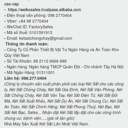
cao-cap
-
https://welkosafes.trustpass.alibaba.com
-
Điện thoại văn phòng: 098 2770404
-
Viber: +84 98 2770404
-
WeChat ID: FactorySafes
-
Mã số thuế: 0101391913
-
Email: ketsatchongchay@gmail.com
Thông tin thanh toán:
-
Công Ty Cổ Phần Thiết Bị Vật Tư Ngân Hàng và An Toàn Kho
Qũy Việt Nam
-
Số Tài Khoản: 88 2112 6666 888
-
Ngân hàng: Ngân hàng TMCP Quân Đội - Chi nhánh Tây Hà Nội
-
Mã Ngân Hàng: 01311001
Liên hệ: 098.277.0404
(Công ty chuyên sản xuất phân phối các loại Két Sắt cho các công
ty, Két Sắt Chống Cháy, Két Sắt Gia Đình, Két Sắt Văn Phòng, Két
Sắt Chống Cháy, Két Sắt Vân Tay, Két Sắt Điện Tử, Két Sắt Đổi
Mã, Két Sắt Xuất Khẩu, Két Sắt Dự Án, Két Sắt Chung Cư, Két Sắt
An Toàn, Két Sắt Chính Hãng, Két Sắt Phong Thuỷ, Két Bạc, Két
Sắt Két Bạc, Safes... Nhận đặt Két Sắt lắp đặt cho các công trình
chung cư, bệnh viện.....(giá rẻ tận gốc)
Nhà Máy Sản Xuất Két Sắt Lớn Nhất Việt Nam.