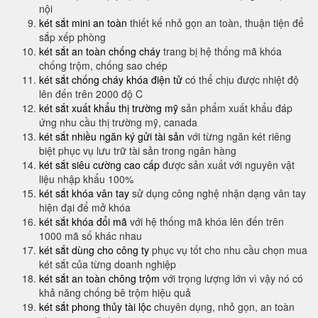
nội
két sắt mini an toàn
thiết kế nhỏ gọn an toàn, thuận tiện để
sắp xếp phòng
két sắt an toàn chống cháy
trang bị hệ thống mã khóa
chống trộm, chống sao chép
két sắt chống cháy khóa điện tử
có thể chịu được nhiệt độ
lên đến trên 2000 độ C
két sắt xuất khẩu thị trường mỹ
sản phẩm xuất khẩu đáp
ứng nhu cầu thị trường mỹ, canada
két sắt nhiều ngăn ký gửi tài sản
với từng ngăn két riêng
biệt phục vụ lưu trữ tài sản trong ngân hàng
két sắt siêu cường cao cấp
được sản xuất với nguyên vật
liệu nhập khẩu 100%
két sắt khóa vân tay
sử dụng công nghệ nhận dạng vân tay
hiện đại để mở khóa
két sắt khóa đổi mã
với hệ thống mã khóa lên đến trên
1000 mã số khác nhau
két sắt dùng cho công ty
phục vụ tốt cho nhu cầu chọn mua
két sắt của từng doanh nghiệp
két sắt an toàn chông trộm
với trọng lượng lớn vì vậy nó có
khả năng chống bê trộm hiệu quả
két sắt phong thủy tài lộc
chuyên dụng, nhỏ gọn, an toàn