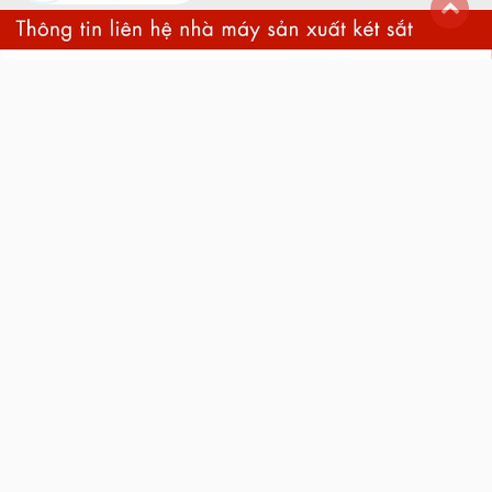
back
to
top