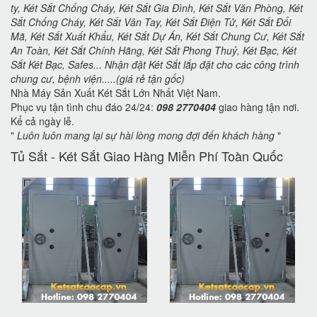
ty, Két Sắt Chống Cháy, Két Sắt Gia Đình, Két Sắt Văn Phòng, Két
Sắt Chống Cháy, Két Sắt Vân Tay, Két Sắt Điện Tử, Két Sắt Đổi
Mã, Két Sắt Xuất Khẩu, Két Sắt Dự Án, Két Sắt Chung Cư, Két Sắt
An Toàn, Két Sắt Chính Hãng, Két Sắt Phong Thuỷ, Két Bạc, Két
Sắt Két Bạc, Safes... Nhận đặt Két Sắt lắp đặt cho các công trình
chung cư, bệnh viện.....(giá rẻ tận gốc)
Nhà Máy Sản Xuất Két Sắt Lớn Nhất Việt Nam.
Phục vụ tận tình chu đáo 24/24:
098 2770404
giao hàng tận nơi.
Kể cả ngày lễ.
"
Luôn luôn mang lại sự hài lòng mong đợi đến khách hàng
"
Tủ Sắt - Két Sắt Giao Hàng Miễn Phí Toàn Quốc