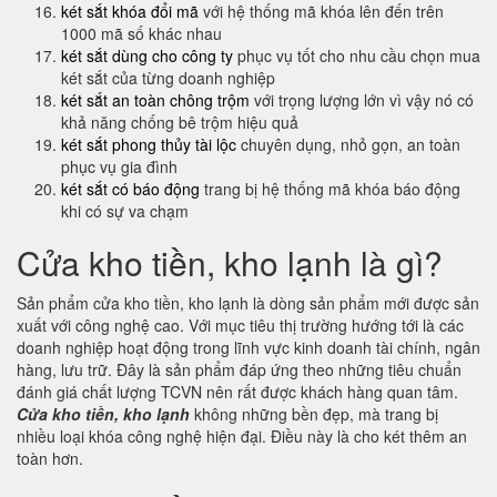
két sắt khóa đổi mã
với hệ thống mã khóa lên đến trên
1000 mã số khác nhau
két sắt dùng cho công ty
phục vụ tốt cho nhu cầu chọn mua
két sắt của từng doanh nghiệp
két sắt an toàn chông trộm
với trọng lượng lớn vì vậy nó có
khả năng chống bê trộm hiệu quả
két sắt phong thủy tài lộc
chuyên dụng, nhỏ gọn, an toàn
phục vụ gia đình
két sắt có báo động
trang bị hệ thống mã khóa báo động
khi có sự va chạm
Cửa kho tiền, kho lạnh là gì?
Sản phẩm cửa kho tiền, kho lạnh là dòng sản phẩm mới được sản
xuất với công nghệ cao. Với mục tiêu thị trường hướng tới là các
doanh nghiệp hoạt động trong lĩnh vực kinh doanh tài chính, ngân
hàng, lưu trữ. Đây là sản phẩm đáp ứng theo những tiêu chuẩn
đánh giá chất lượng TCVN nên rất được khách hàng quan tâm.
Cửa kho tiền, kho lạnh
không những bền đẹp, mà trang bị
nhiều loại khóa công nghệ hiện đại. Điều này là cho két thêm an
toàn hơn.