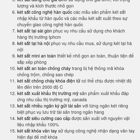
lượng và kích thước nhỏ gọn
két sắt công nghệ hàn quốc
các mẫu sản phẩm két sắt
nhập khẩu từ hàn quốc và các mẫu két sắt xuất theo sự
chuyển giao công nghệ hàn quốc
két sắt tại sài gòn
phục vụ nhu cầu sử dụng cho khách
hàng thị trường tphcm
két sắt tại hà nội
phục vụ nhu cầu mua, sử dụng két tại hà
nội
két sắt mini an toàn
thiết kế nhỏ gọn an toàn, thuận tiện để
sắp xếp phòng
két sắt an toàn chống cháy
trang bị hệ thống mã khóa
chống trộm, chống sao chép
két sắt chống cháy khóa điện tử
có thể chịu được nhiệt độ
lên đến trên 2000 độ C
két sắt xuất khẩu thị trường mỹ
sản phẩm xuất khẩu đáp
ứng nhu cầu thị trường mỹ, canada
két sắt nhiều ngăn ký gửi tài sản
với từng ngăn két riêng
biệt phục vụ lưu trữ tài sản trong ngân hàng
két sắt siêu cường cao cấp
được sản xuất với nguyên vật
liệu nhập khẩu 100%
két sắt khóa vân tay
sử dụng công nghệ nhận dạng vân tay
hiện đại để mở khóa