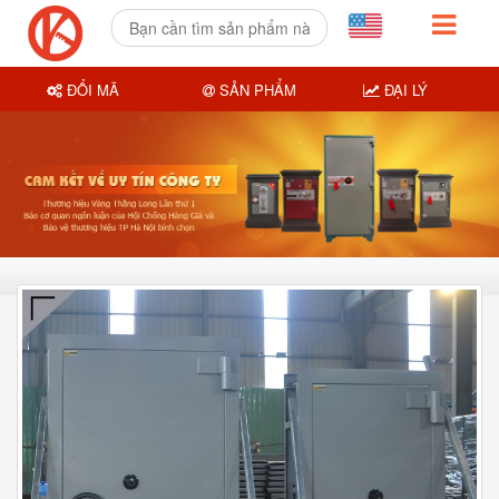
ĐỔI MÃ
SẢN PHẨM
ĐẠI LÝ