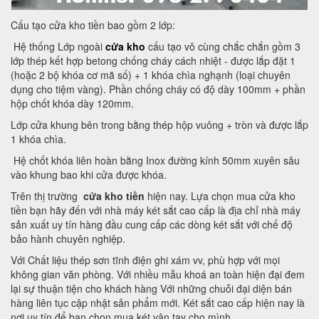
Cấu tạo cửa kho tiền bao gồm 2 lớp:
Hệ thống Lớp ngoài
cửa kho
cấu tạo vô cùng chắc chắn gồm 3
lớp thép kết hợp betong chống cháy cách nhiệt - được lắp đặt 1
(hoặc 2 bộ khóa cơ mã số) + 1 khóa chìa nghạnh (loại chuyên
dụng cho tiệm vàng). Phần chống cháy có độ dày 100mm + phần
hộp chốt khóa dày 120mm.
Lớp cửa khung bên trong bằng thép hộp vuông + tròn và được lắp
1 khóa chìa.
Hệ chốt khóa liên hoàn bằng Inox đường kính 50mm xuyên sâu
vào khung bao khi cửa được khóa.
Trên thị trường
cửa kho tiền
hiện nay. Lựa chọn mua cửa kho
tiền bạn hãy đến với nhà máy két sắt cao cấp là địa chỉ nhà máy
sản xuất uy tín hàng đầu cung cấp các dòng két sắt với chế độ
bảo hành chuyên nghiệp.
Với Chất liệu thép sơn tĩnh điện ghi xám vv, phù hợp với mọi
không gian văn phòng. Với nhiều mẫu khoá an toàn hiện đại đem
lại sự thuận tiện cho khách hàng Với những chuỗi đại diện bán
hàng liên tục cập nhật sản phẩm mới. Két sắt cao cấp hiện nay là
nơi uy tín để bạn chọn mua két vân tay cho mình.