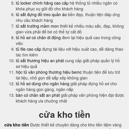
tủ locker chính hãng cao cấp
hệ thống tủ nhiều ngăn có
khóa phục vụ gửi đồ cho khách hàng
tủ sắt đựng đồ treo quần áo
bền đẹp, thuận tiện đáp ứng
nhu cầu khách hàng
tủ sắt trường mầm mon
thiết kế nhiều màu sắc, đẹp, không
gian vừa phải để bé có thể tự cất đồ
tủ hồ sơ có chân di động
đem lại hiệu quả cao trong công
việc
tủ file cao cấp
đựng tài liệu với hiệu xuất cao, dễ dàng thao
tác tìm kiếm
tủ sắt thương hiệu an phát
cung cấp giải pháp quản lý hồ
sơ hiệu quả
hộc tủ văn phòng thương hiệu bemc
thuận tiện để lưu trữ
tài liệu, nhỏ gọn dễ sắp xếp không gian
tủ hồ sơ dùng cho ngân hàng
giải pháp đựng hồ sơ cho
ngân hàng gọn gàng, ngăn nắp
bàn có chân sắt an phát
giải pháp văn phòng hiện đại được
khách hàng ưa chuông nhất
cửa kho tiền
cửa kho tiền
Được thiết kế chuyên dàng cho kho tiền tiệm vàng