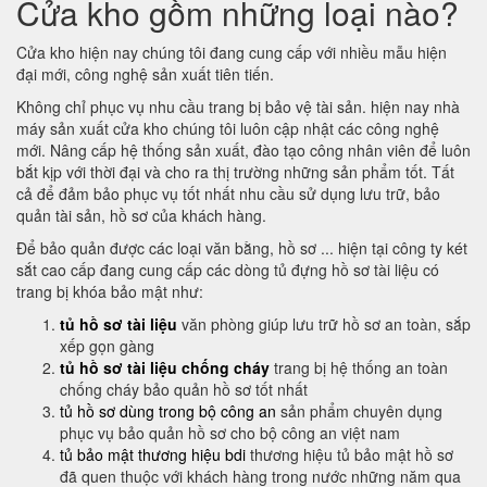
Cửa kho gồm những loại nào?
Cửa kho hiện nay chúng tôi đang cung cấp với nhiều mẫu hiện
đại mới, công nghệ sản xuất tiên tiến.
Không chỉ phục vụ nhu cầu trang bị bảo vệ tài sản. hiện nay nhà
máy sản xuất cửa kho chúng tôi luôn cập nhật các công nghệ
mới. Nâng cấp hệ thống sản xuất, đào tạo công nhân viên để luôn
bắt kịp với thời đại và cho ra thị trường những sản phẩm tốt. Tất
cả để đảm bảo phục vụ tốt nhất nhu cầu sử dụng lưu trữ, bảo
quản tài sản, hồ sơ của khách hàng.
Để bảo quản được các loại văn bằng, hồ sơ ... hiện tại công ty két
sắt cao cấp đang cung cấp các dòng tủ đựng hồ sơ tài liệu có
trang bị khóa bảo mật như:
tủ hồ sơ tài liệu
văn phòng giúp lưu trữ hồ sơ an toàn, sắp
xếp gọn gàng
tủ hồ sơ tài liệu chống cháy
trang bị hệ thống an toàn
chống cháy bảo quản hồ sơ tốt nhất
tủ hồ sơ dùng trong bộ công an
sản phẩm chuyên dụng
phục vụ bảo quản hồ sơ cho bộ công an việt nam
tủ bảo mật thương hiệu bdi
thương hiệu tủ bảo mật hồ sơ
đã quen thuộc với khách hàng trong nước những năm qua