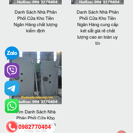
Danh Sách Nhà Phân
Danh Sách Nhà Phân
Phối Cửa Kho Tiền
Phối Cửa Kho Tiền
Ngân Hàng chất lượng
Ngân Hàng cung cấp
kiểm định
két sắt giá rẻ chất
lượng cao an toàn uy
tín
Tìm Danh Sách Nhà
Phân Phối Cửa Kho
Tiền Ngân Hàng bán
0982770404
chạy ưu đãi