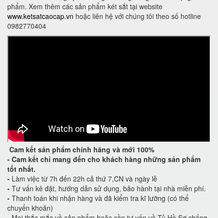
phẩm. Xem thêm các sản phẩm két sắt tại website
www.ketsatcaocap.vn
hoặc liên hệ với chúng tôi theo số hotline
0982770404
Cam kết
sản phẩm chính hãng và mới 100%
-
Cam kết
chỉ mang đến cho khách hàng những sản phẩm
tốt nhất.
-
Làm việc từ 7h đến 22h cả thứ 7,CN và ngày lễ
-
Tư vấn kê đặt, hướng dẫn sử dụng, bảo hành tại nhà miễn phí.
-
Thanh toán khi nhận hàng và đã kiểm tra kĩ lưỡng (có thể
chuyển khoản)
-
Mọi thắc mắc về sản phẩm hoặc cần tư vấn về Tủ Hồ Sơ chống