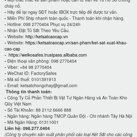
cháy nổ.
-
Hãy để lại ngay SĐT hoặc IBOX trực tiếp để được tư vấn.
-
Miễn Phí Ship nhanh toàn quốc - Thanh toán khi nhận hàng.
-
Hotline: 098 2770404 Phục vụ 24/24h
-
Nhận Đặt Tủ Sắt Theo Yêu Cầu.
-
Website:
http://ketsatcaocap.vn
-
Website:
https://ketsatcaocap.vn/san-pham/ket-sat-xuat-khau-
cao-cap
-
https://welkosafes.trustpass.alibaba.com
-
Điện thoại văn phòng: 098 2770404
-
Viber: +84 98 2770404
-
WeChat ID: FactorySafes
-
Mã số thuế: 0101391913
-
Email: ketsatchongchay@gmail.com
Thông tin thanh toán:
-
Công Ty Cổ Phần Thiết Bị Vật Tư Ngân Hàng và An Toàn Kho
Qũy Việt Nam
-
Số Tài Khoản: 88 2112 6666 888
-
Ngân hàng: Ngân hàng TMCP Quân Đội - Chi nhánh Tây Hà Nội
-
Mã Ngân Hàng: 01311001
Liên hệ: 098.277.0404
(Công ty chuyên sản xuất phân phối các loại Két Sắt cho các công