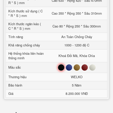
Cao 630 * Rộng 420 * Sâu 470mm
R * S ) mm
Kích thước sử dụng ( C
Cao 350 * Rộng 350 * Sâu 310mm
* R * S ) mm
Kích thước ngăn kéo (
Cao 80 * Rộng 250 * Sâu 300mm
C * R * S ) mm
Tính năng
An Toàn Chống Cháy
Khả năng chống cháy
1000 - 1200 độ C
Hệ thống khóa liên hoàn
Khoá Đổi Mã, Khóa Chìa
thông minh
Đen
Xanh
Nâu
Đỏ
Trắng
Mầu sắc
Thương hiệu
WELKO
Bảo hành
5 Năm
Giá
8.200.000 VNĐ