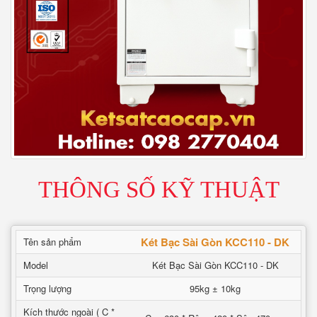
THÔNG SỐ KỸ THUẬT
Két Bạc Sài Gòn KCC110 - DK
Tên sản phẩm
Model
Két Bạc Sài Gòn KCC110 - DK
Trọng lượng
95kg ± 10kg
Kích thước ngoài ( C *