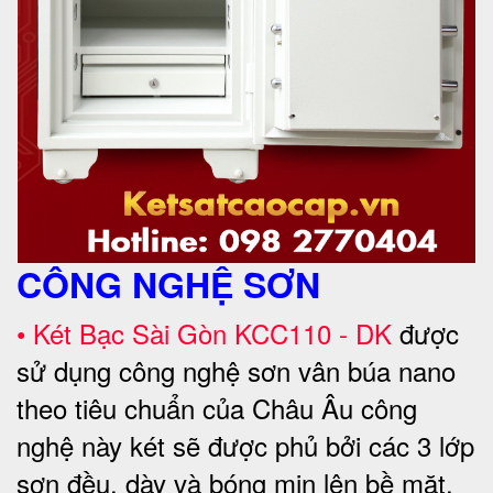
CÔNG NGHỆ SƠN
• Két Bạc Sài Gòn KCC110 - DK
được
sử dụng công nghệ sơn vân búa nano
theo tiêu chuẩn của Châu Âu công
nghệ này két sẽ được phủ bởi các 3 lớp
sơn đều, dày và bóng mịn lên bề mặt,