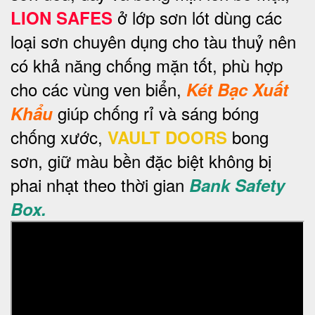
ở lớp sơn lót dùng các
LION SAFES
loại sơn chuyên dụng cho tàu thuỷ nên
có khả năng chống mặn tốt, phù hợp
cho các vùng ven biển,
Két Bạc Xuất
giúp chống rỉ và sáng bóng
Khẩu
chống xước,
bong
VAULT DOORS
sơn, giữ màu bền đặc biệt không bị
phai nhạt theo thời gian
Bank Safety
Box.