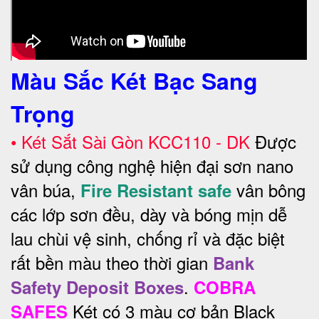
Màu Sắc Két Bạc Sang
Trọng
•
Két Sắt Sài Gòn KCC110 - DK
Được
sử dụng công nghệ hiện đại sơn nano
vân búa,
vân bông
Fire Resistant safe
các lớp sơn đều, dày và bóng mịn dễ
lau chùi vệ sinh, chống rỉ và đặc biệt
rất bền màu theo thời gian
Bank
.
Safety Deposit Boxes
COBRA
Két có 3 màu cơ bản Black
SAFES