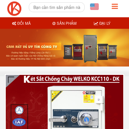
ĐỔI MÃ
SẢN PHẨM
ĐẠI LÝ