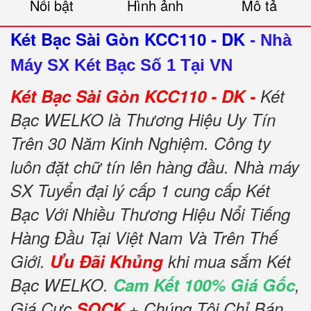
Nổi bật
Hình ảnh
Mô tả
Két Bạc Sài Gòn KCC110 - DK
-
Nhà
Máy SX Két Bạc Số 1 Tại VN
Két Bạc Sài Gòn KCC110 - DK -
Két
Bạc WELKO là Thương Hiệu Uy Tín
Trên 30 Năm Kinh Nghiệm. Công ty
luôn đặt chữ tín lên hàng đầu. Nhà máy
SX Tuyển đại lý cấp 1 cung cấp Két
Bạc Với Nhiều Thương Hiệu Nổi Tiếng
Hàng Đầu Tại Việt Nam Và Trên Thế
Giới.
Ưu Đãi Khủng
khi mua sắm Két
Bạc WELKO.
Cam Kết 100% Giá Gốc
,
Giá Cực
SOCK
+ Chúng Tôi Chỉ Bán