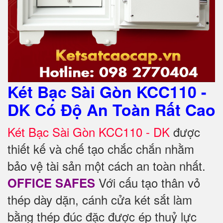
Két Bạc Sài Gòn KCC110 -
DK Có Độ An Toàn Rất Cao
Két Bạc Sài Gòn KCC110 - DK
được
thiết kế và chế tạo chắc chắn nhằm
bảo vệ tài sản một cách an toàn nhất.
Với cấu tạo thân vỏ
OFFICE SAFES
thép dày dặn, cánh cửa két sắt làm
bằng thép đúc đặc được ép thuỷ lực