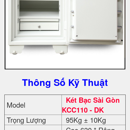
Thông Số Kỹ Thuật
Két Bạc Sài Gòn
Model
KCC110 - DK
Trọng Lượng
95Kg ± 10Kg
Cao 630 * Rộng