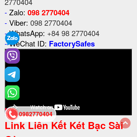
2770404
-
Zalo:
098 2770404
-
Viber:
098 2770404
-
WhatsApp:
+84 98 2770404
-
WeChat ID:
FactorySafes
0982770404
Link Liên Kết Két Bạc Sài
back