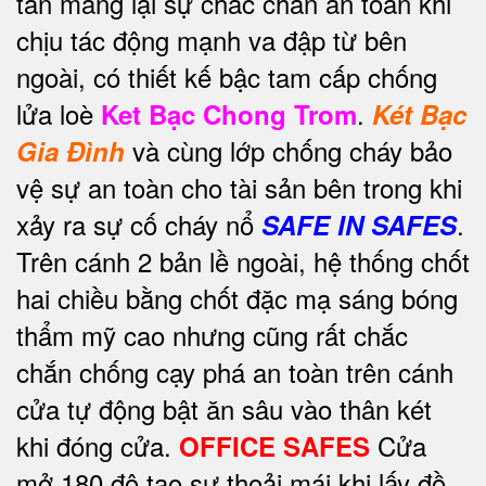
tấn mang lại sự chắc chắn an toàn khi
chịu tác động mạnh va đập từ bên
ngoài, có thiết kế bậc tam cấp chống
lửa loè
.
Ket Bạc Chong Trom
Két Bạc
và cùng lớp chống cháy bảo
Gia Đình
vệ sự an toàn cho tài sản bên trong khi
xảy ra sự cố cháy nổ
.
SAFE IN SAFES
Trên cánh 2 bản lề ngoài, hệ thống chốt
hai chiều bằng chốt đặc mạ sáng bóng
thẩm mỹ cao nhưng cũng rất chắc
chắn chống cạy phá an toàn trên cánh
cửa tự động bật ăn sâu vào thân két
khi đóng cửa.
Cửa
OFFICE SAFES
mở 180 độ tạo sự thoải mái khi lấy đồ.