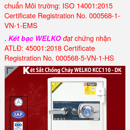
chuẩn Môi trường: ISO 14001:2015
Certificate Registration No. 000568-1-
VN-1-EMS
.
chứng nhận
Két bạc WELKO
đạt
ATLĐ: 45001:2018 Certificate
Registration No. 000568-5-VN-1-HS