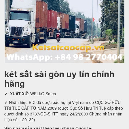
két sắt sài gòn uy tín chính
hãng
✔
XUẤT XỨ
: WELKO Safes
✔ Nhãn hiệu BDI đã được bảo hộ tại Việt nam do CỤC SỞ HỮU
TRÍ TUỆ CẤP TỪ NĂM 2009 (được Cục Sở Hữu Trí Tuệ cấp theo
quyết định số 3737/QĐ-SHTT ngày 24/2/2009 Chứng nhận nhãn
hiệu số: 120132)
Sản phẩm sản xuất theo tiêu chuẩn Quốc tế: