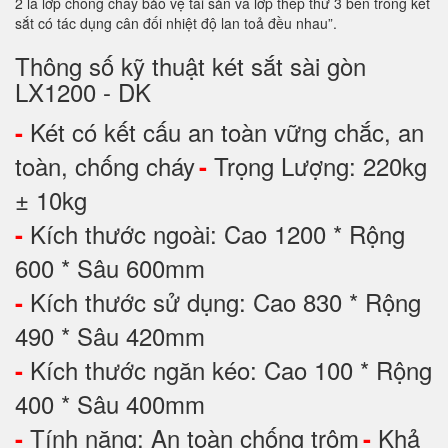
2 là lớp chống cháy bảo vệ tài sản và lớp thép thứ 3 bên trong két
sắt có tác dụng cân đối nhiệt độ lan toả đều nhau”.
Thông số kỹ thuật két sắt sài gòn
LX1200 - DK
Két có kết cấu an toàn vững chắc, an
-
toàn, chống cháy
Trọng Lượng: 220kg
-
± 10kg
Kích thước ngoài: Cao 1200 * Rộng
-
600 * Sâu 600mm
Kích thước sử dụng: Cao 830 * Rộng
-
490 * Sâu 420mm
Kích thước ngăn kéo: Cao 100 * Rộng
-
400 * Sâu 400mm
Tính năng: An toàn chống trộm
Khả
-
-