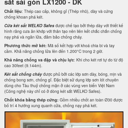
sắt sài gòn LX1200 - DK
Chất liệu
: Thép cao cấp, không gỉ (Thép nhũ), dày và cứng
chống khoan phá két.
Cửa két sắt WELKO Safes
được chế tạo bởi thép dày với thiết kế
hình răng cưa ăn khớp với thân tạo nên liên kết chắc chắn chống
nạy phá và ngăn lửa, đảm bảo chống cháy.
Phương thức mở két:
Mã số kết hợp với khoá chia bi và tay
cầm. Khả năng chống lửa lên đến 1.200°C trong 2 giờ.
Khả năng chống va đập và chịu lực
: Khi cho két rơi tự do từ độ
cao 30feet (9.144m).
Két sắt chống cháy
được phủ bởi các lớp sơn dày, bóng, mịn và
chống bong sơn, chống gỉ. Đặc biệt sử dụng lớp sơn lót chuyên
dùng cho Tàu thuỷ chống mặn ở các vùng ven biển Việt Nam
(Công nghệ này chỉ có ở dòng két sắt WELKO Safes).
Chốt khóa bằng thép cứng:
Gồm nhiều chốt an toàn Ø30 được
bố trí 4 hướng xung quanh cửa, chống nạy phá két.