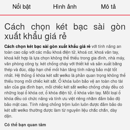
Nổi bật
Hình ảnh
Mô tả
Cách chọn két bạc sài gòn
xuất khẩu giá rẻ
Cách chọn két bạc sài gòn xuất khẩu giá rẻ
với tính năng an
toàn cao cấp với các mẫu khoá điện tử, khoá cơ, khoá vân tay,
khoá kết hợp là lựa chọn không thể thiếu trong gia đình, nhà máy,
văn phòng công ty. két chống cháy với thiết kế và sản xuất bằng
thép và đúc, dập hạn chế mối hàn tăng tính năng bảo mật tốt
nhất. Hệ thống ổ khóa két sắt welko là phần quan trọng không thể
thiếu trong mỗi chiếc két sắt. Ổ khóa luôn bảo vệ an toàn cho tài
sản của gia đình bạn, mỗi chiếc két sắt welko chống cháy đều có
những loại ổ khóa cơ, ổ khóa điện tử, ổ khóa vân tay. Mỗi loại ổ
khóa đều có chức năng và tính ưu việt riêng nhằm đảm bảo độ
bảo mật cao. Tính năng chống trộm luôn luôn được đảm bảo do
két sắt welko thường được làm từ nguyên liệu chắc chắn, dày
dặn.
Có thể bạn quan tâm