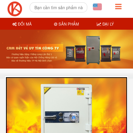
ĐỔI MÃ
SẢN PHẨM
ĐẠI LÝ