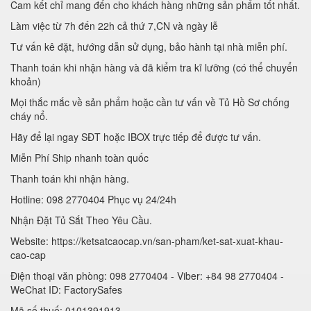
Cam kết chỉ mang đến cho khách hàng những sản phẩm tốt nhất.
Làm việc từ 7h đến 22h cả thứ 7,CN và ngày lễ
Tư vấn kê đặt, hướng dẫn sử dụng, bảo hành tại nhà miễn phí.
Thanh toán khi nhận hàng và đã kiểm tra kĩ lưỡng (có thể chuyển
khoản)
Mọi thắc mắc về sản phẩm hoặc cần tư vấn về Tủ Hồ Sơ chống
cháy nổ.
Hãy để lại ngay SĐT hoặc IBOX trực tiếp để được tư vấn.
Miễn Phí Ship nhanh toàn quốc
Thanh toán khi nhận hàng.
Hotline: 098 2770404 Phục vụ 24/24h
Nhận Đặt Tủ Sắt Theo Yêu Cầu.
Website: https://ketsatcaocap.vn/san-pham/ket-sat-xuat-khau-
cao-cap
Điện thoại văn phòng: 098 2770404 - Viber: +84 98 2770404 -
WeChat ID: FactorySafes
Mã số thuế: 0101391913