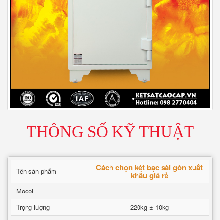
THÔNG SỐ KỸ THUẬT
Cách chọn két bạc sài gòn xuất
Tên sản phẩm
khẩu giá rẻ
Model
Trọng lượng
220kg ± 10kg