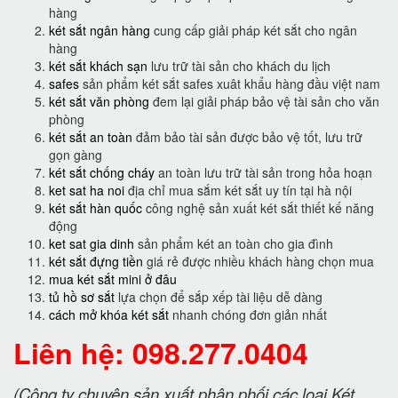
hàng
két sắt ngân hàng
cung cấp giải pháp két sắt cho ngân
hàng
két sắt khách sạn
lưu trữ tài sản cho khách du lịch
safes
sản phẩm két sắt safes xuât khẩu hàng đầu việt nam
két sắt văn phòng
đem lại giải pháp bảo vệ tài sản cho văn
phòng
két sắt an toàn
đảm bảo tài sản được bảo vệ tốt, lưu trữ
gọn gàng
két sắt chống cháy
an toàn lưu trữ tài sản trong hỏa hoạn
ket sat ha noi
địa chỉ mua sắm két sắt uy tín tại hà nội
két sắt hàn quốc
công nghệ sản xuất két sắt thiết kế năng
động
ket sat gia dinh
sản phẩm két an toàn cho gia đình
két sắt đựng tiền
giá rẻ được nhiều khách hàng chọn mua
mua két sắt mini ở đâu
tủ hồ sơ sắt
lựa chọn để sắp xếp tài liệu dễ dàng
cách mở khóa két sắt
nhanh chóng đơn giản nhất
Liên hệ: 098.277.0404
(Công ty chuyên sản xuất phân phối các loại Két