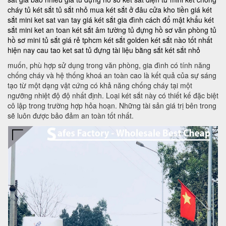
cháy
tủ két sắt
tủ sắt nhỏ
mua két sắt ở đâu
cửa kho tiền
giá két
sắt mini
ket sat van tay
giá két sắt gia đình
cách đổ mật khẩu két
sắt mini
ket an toan
két sắt âm tường
tủ đựng hồ sơ văn phòng
tủ
hồ sơ mini
tủ sắt giá rẻ tphcm
két sắt golden
két sắt nào tốt nhất
hiện nay
cau tao ket sat
tủ đựng tài liệu bằng sắt
két sắt nhỏ
muốn, phù hợp sử dụng trong văn phòng, gia đình có tính năng
chống cháy và hệ thống khoá an toàn cao là kết quả của sự sáng
tạo từ một dạng vật cứng có khả năng chống cháy tại một
ngưỡng nhiệt độ độ nhất định. Loại két sắt này có thiết kế đặc biệt
cô lập trong trường hợp hỏa hoạn. Những tài sản giá trị bên trong
sẽ luôn được bảo đảm an toàn tốt nhất.