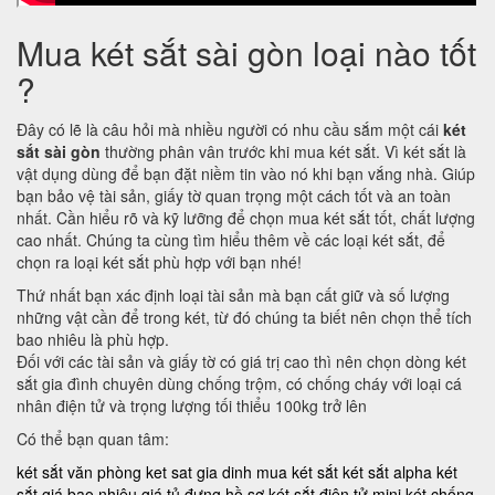
Mua két sắt sài gòn loại nào tốt
?
Đây có lẽ là câu hỏi mà nhiều người có nhu cầu sắm một cái
két
sắt sài gòn
thường phân vân trước khi mua két sắt. Vì két sắt là
vật dụng dùng để bạn đặt niềm tin vào nó khi bạn vắng nhà. Giúp
bạn bảo vệ tài sản, giấy tờ quan trọng một cách tốt và an toàn
nhất. Cần hiểu rõ và kỹ lưỡng để chọn mua két sắt tốt, chất lượng
cao nhất. Chúng ta cùng tìm hiểu thêm về các loại két sắt, để
chọn ra loại két sắt phù hợp với bạn nhé!
Thứ nhất bạn xác định loại tài sản mà bạn cất giữ và số lượng
những vật cần để trong két, từ đó chúng ta biết nên chọn thể tích
bao nhiêu là phù hợp.
Đối với các tài sản và giấy tờ có giá trị cao thì nên chọn dòng két
sắt gia đình chuyên dùng chống trộm, có chống cháy với loại cá
nhân điện tử và trọng lượng tối thiểu 100kg trở lên
Có thể bạn quan tâm:
két sắt văn phòng
ket sat gia dinh
mua két sắt
két sắt alpha
két
sắt giá bao nhiêu
giá tủ đựng hồ sơ
két sắt điện tử mini
két chống