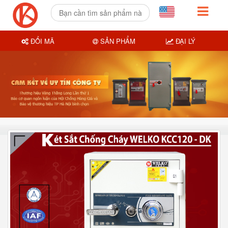
ĐỔI MÃ
SẢN PHẨM
ĐẠI LÝ