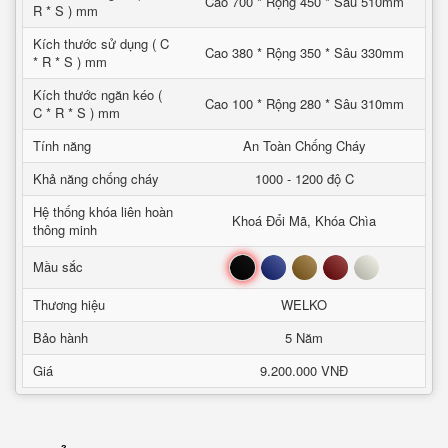
Cao 700 * Rộng 450 * Sâu 510mm
R * S ) mm
Kích thước sử dụng ( C
Cao 380 * Rộng 350 * Sâu 330mm
* R * S ) mm
Kích thước ngăn kéo (
Cao 100 * Rộng 280 * Sâu 310mm
C * R * S ) mm
Tính năng
An Toàn Chống Cháy
Khả năng chống cháy
1000 - 1200 độ C
Hệ thống khóa liên hoàn
Khoá Đổi Mã, Khóa Chìa
thông minh
Đen
Xanh
Nâu
Đỏ
Trắng
Mầu sắc
Thương hiệu
WELKO
Bảo hành
5 Năm
Giá
9.200.000 VNĐ