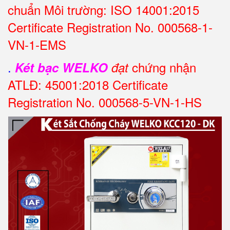
chuẩn Môi trường: ISO 14001:2015
Certificate Registration No. 000568-1-
VN-1-EMS
.
chứng nhận
Két bạc WELKO
đạt
ATLĐ: 45001:2018 Certificate
Registration No. 000568-5-VN-1-HS