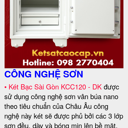
CÔNG NGHỆ SƠN
• Két Bạc Sài Gòn KCC120 - DK
được
sử dụng công nghệ sơn vân búa nano
theo tiêu chuẩn của Châu Âu công
nghệ này két sẽ được phủ bởi các 3 lớp
sơn đều, dày và bóng mịn lên bề mặt,