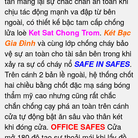
tấn mang lại sự chắc chắn an toàn khi
chịu tác động mạnh va đập từ bên
ngoài, có thiết kế bậc tam cấp chống
lửa loè
.
Ket Sat Chong Trom
Két Bạc
và cùng lớp chống cháy bảo
Gia Đình
vệ sự an toàn cho tài sản bên trong khi
xảy ra sự cố cháy nổ
.
SAFE IN SAFES
Trên cánh 2 bản lề ngoài, hệ thống chốt
hai chiều bằng chốt đặc mạ sáng bóng
thẩm mỹ cao nhưng cũng rất chắc
chắn chống cạy phá an toàn trên cánh
cửa tự động bật ăn sâu vào thân két
khi đóng cửa.
Cửa
OFFICE SAFES
mở 180 độ tạo sự thoải mái khi lấy đồ.