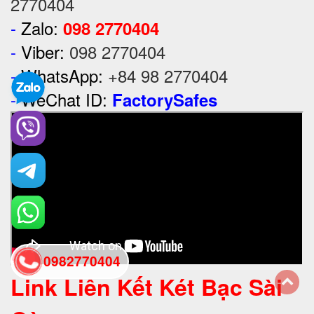
2770404
-
Zalo:
098 2770404
-
Viber:
098 2770404
-
WhatsApp:
+84 98 2770404
-
WeChat ID:
FactorySafes
0982770404
Link Liên Kết Két Bạc Sài
back