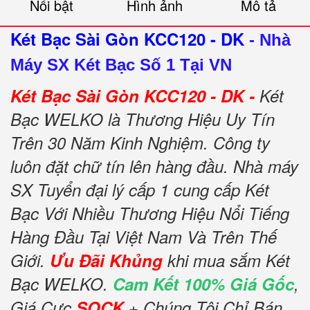
Nổi bật
Hình ảnh
Mô tả
Két Bạc Sài Gòn KCC120 - DK
-
Nhà
Máy SX Két Bạc Số 1 Tại VN
Két Bạc Sài Gòn KCC120 - DK -
Két
Bạc WELKO là Thương Hiệu Uy Tín
Trên 30 Năm Kinh Nghiệm. Công ty
luôn đặt chữ tín lên hàng đầu. Nhà máy
SX Tuyển đại lý cấp 1 cung cấp Két
Bạc Với Nhiều Thương Hiệu Nổi Tiếng
Hàng Đầu Tại Việt Nam Và Trên Thế
Giới.
Ưu Đãi Khủng
khi mua sắm Két
Bạc WELKO.
Cam Kết 100% Giá Gốc
,
Giá Cực
SOCK
+ Chúng Tôi Chỉ Bán