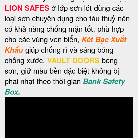
ở lớp sơn lót dùng các
LION SAFES
loại sơn chuyên dụng cho tàu thuỷ nên
có khả năng chống mặn tốt, phù hợp
cho các vùng ven biển,
Két Bạc Xuất
giúp chống rỉ và sáng bóng
Khẩu
chống xước,
bong
VAULT DOORS
sơn, giữ màu bền đặc biệt không bị
phai nhạt theo thời gian
Bank Safety
Box.