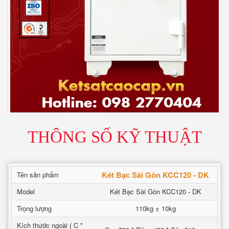
THÔNG SỐ KỸ THUẬT
Két Bạc Sài Gòn KCC120 - DK
Tên sản phẩm
Model
Két Bạc Sài Gòn KCC120 - DK
Trọng lượng
110kg ± 10kg
Kích thước ngoài ( C *