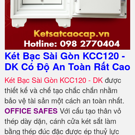
Két Bạc Sài Gòn KCC120 -
DK Có Độ An Toàn Rất Cao
Két Bạc Sài Gòn KCC120 - DK
được
thiết kế và chế tạo chắc chắn nhằm
bảo vệ tài sản một cách an toàn nhất.
Với cấu tạo thân vỏ
OFFICE SAFES
thép dày dặn, cánh cửa két sắt làm
bằng thép đúc đặc được ép thuỷ lực