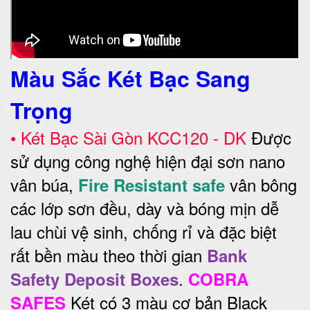
Màu Sắc Két Bạc Sang
Trọng
•
Két Bạc Sài Gòn KCC120 - DK
Được
sử dụng công nghệ hiện đại sơn nano
vân búa,
vân bông
Fire Resistant safe
các lớp sơn đều, dày và bóng mịn dễ
lau chùi vệ sinh, chống rỉ và đặc biệt
rất bền màu theo thời gian
Bank
.
Safety Deposit Boxes
COBRA
Két có 3 màu cơ bản Black
SAFES