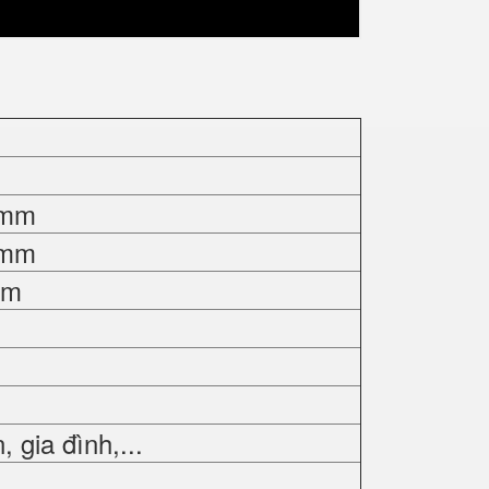
0mm
0mm
mm
gia đình,...