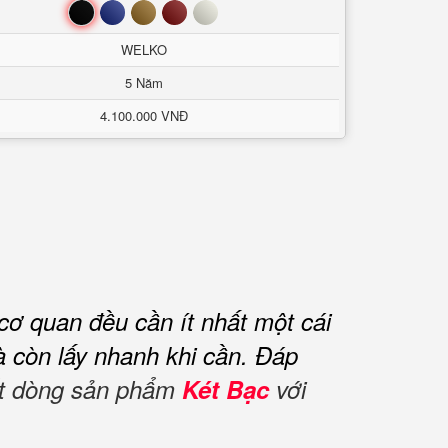
Đen
Xanh
Nâu
Đỏ
Trắng
WELKO
5 Năm
4.100.000 VNĐ
cơ quan đều cần ít nhất một cái
à còn lấy nhanh khi cần.
Đáp
mắt dòng sản phẩm
Két Bạc
với