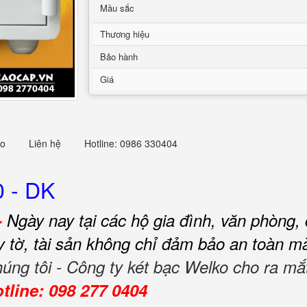
Mầu sắc
Thương hiệu
Bảo hành
Giá
eo
Liên hệ
Hotline: 0986 330404
0 - DK
-
Ngày nay tại các hộ gia đình, văn phòng, 
ấy tờ, tài sản không chỉ đảm bảo an toàn m
húng tôi - Công ty két bạc Welko cho ra 
tline: 098 277 0404