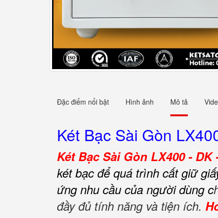
Đặc điểm nổi bật
Hình ảnh
Mô tả
Vid
Két Bạc Sài Gòn LX40
Két Bạc Sài Gòn LX400 - DK 
két bạc để quá trình cất giữ gi
ứng nhu cầu của người dùng c
đầy đủ tính năng và tiện ích.
Ho