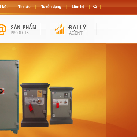
 két
Tin tức
Tuyển dụng
Liên hệ