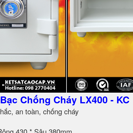
ét Bạc Chống Cháy
LX400 - KC
ắc, an toàn, chống cháy
 Rộng 430 * Sâu 380mm