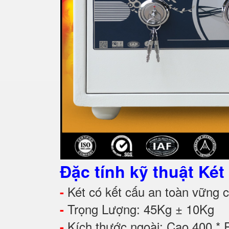
Đặc tính kỹ thuật K
Két có kết cấu an toàn vững ch
-
Trọng Lượng: 45Kg ± 10Kg
-
Kích thước ngoài: Cao 400 *
-