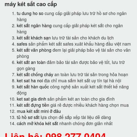
máy két sắt cao cấp
tu dung ho so
cung cấp giải pháp lưu trữ hồ sơ cho ngân
hàng
két sắt ngân hàng
cung cấp giải pháp két sắt cho ngân
hàng
két sắt khách sạn
lưu trữ tài sản cho khách du lịch
safes
sản phẩm két sắt safes xuât khẩu hàng đầu việt nam
két sắt văn phòng
đem lại giải pháp bảo vệ tài sản cho văn
phòng
két sắt an toàn
đảm bảo tài sản được bảo vệ tốt, lưu trữ
gọn gàng
két sắt chống cháy
an toàn lưu trữ tài sản trong hỏa hoạn
ket sat ha noi
địa chỉ mua sắm két sắt uy tín tại hà nội
két sắt hàn quốc
công nghệ sản xuất két sắt thiết kế năng
động
ket sat gia dinh
sản phẩm két an toàn cho gia đình
két sắt đựng tiền
giá rẻ được nhiều khách hàng chọn mua
mua két sắt mini ở đâu
tủ hồ sơ sắt
lựa chọn để sắp xếp tài liệu dễ dàng
cách mở khóa két sắt
nhanh chóng đơn giản nhất
Liên hệ: 098.277.0404