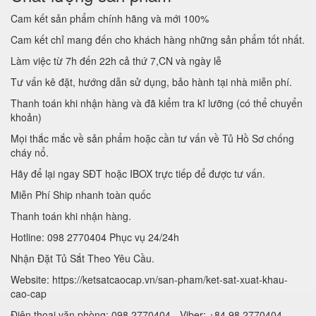
Cam kết sản phẩm chính hãng và mới 100%
Cam kết chỉ mang đến cho khách hàng những sản phẩm tốt nhất.
Làm việc từ 7h đến 22h cả thứ 7,CN và ngày lễ
Tư vấn kê đặt, hướng dẫn sử dụng, bảo hành tại nhà miễn phí.
Thanh toán khi nhận hàng và đã kiểm tra kĩ lưỡng (có thể chuyển
khoản)
Mọi thắc mắc về sản phẩm hoặc cần tư vấn về Tủ Hồ Sơ chống
cháy nổ.
Hãy để lại ngay SĐT hoặc IBOX trực tiếp để được tư vấn.
Miễn Phí Ship nhanh toàn quốc
Thanh toán khi nhận hàng.
Hotline: 098 2770404 Phục vụ 24/24h
Nhận Đặt Tủ Sắt Theo Yêu Cầu.
Website: https://ketsatcaocap.vn/san-pham/ket-sat-xuat-khau-
cao-cap
Điện thoại văn phòng: 098 2770404 - Viber: +84 98 2770404 -