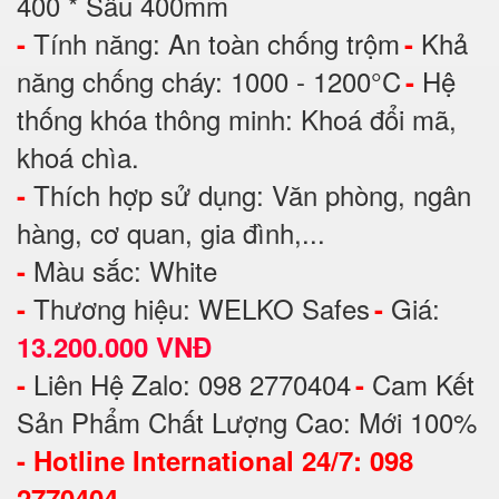
400 * Sâu 400mm
Tính năng: An toàn chống trộm
Khả
-
-
năng chống cháy: 1000 - 1200°C
Hệ
-
thống khóa thông minh: Khoá đổi mã,
khoá chìa.
Thích hợp sử dụng: Văn phòng, ngân
-
hàng, cơ quan, gia đình,...
Màu sắc: White
-
Thương hiệu: WELKO Safes
Giá:
-
-
13.200.000 VNĐ
Liên Hệ Zalo: 098 2770404
Cam Kết
-
-
Sản Phẩm Chất Lượng Cao: Mới 100%
-
Hotline International 24/7: 098
2770404