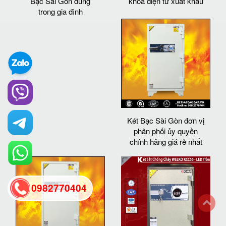
Bạc Sài Gòn dùng
khóa điện tử xuất khẩu
trong gia đình
Két Bạc Sài Gòn đơn vị
phân phối ủy quyền
chính hãng giá rẻ nhất
0982770404
back