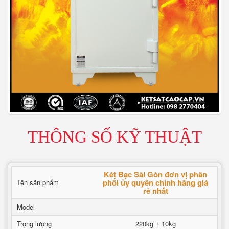
THÔNG SỐ KỸ THUẬT
Két Bạc Sài Gòn đơn vị phân
phối ủy quyền chính hãng giá
Tên sản phẩm
rẻ nhất
Model
Trọng lượng
220kg ± 10kg