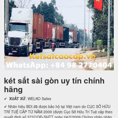
két sắt sài gòn uy tín chính
hãng
✔
XUẤT XỨ
: WELKO Safes
✔ Nhãn hiệu BDI đã được bảo hộ tại Việt nam do CỤC SỞ HỮU
TRÍ TUỆ CẤP TỪ NĂM 2009 (được Cục Sở Hữu Trí Tuệ cấp theo
quyết định số 3737/QĐ-SHTT ngày 24/2/2009 Chứng nhận nhãn