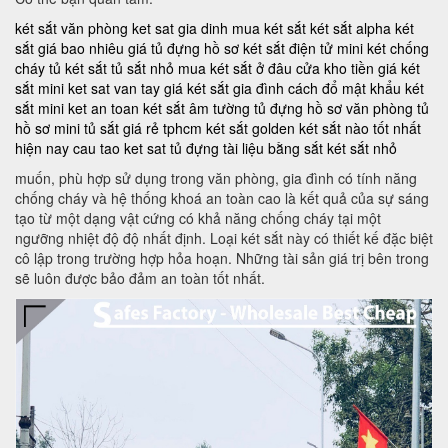
két sắt văn phòng
ket sat gia dinh
mua két sắt
két sắt alpha
két
sắt giá bao nhiêu
giá tủ đựng hồ sơ
két sắt điện tử mini
két chống
cháy
tủ két sắt
tủ sắt nhỏ
mua két sắt ở đâu
cửa kho tiền
giá két
sắt mini
ket sat van tay
giá két sắt gia đình
cách đổ mật khẩu két
sắt mini
ket an toan
két sắt âm tường
tủ đựng hồ sơ văn phòng
tủ
hồ sơ mini
tủ sắt giá rẻ tphcm
két sắt golden
két sắt nào tốt nhất
hiện nay
cau tao ket sat
tủ đựng tài liệu bằng sắt
két sắt nhỏ
muốn, phù hợp sử dụng trong văn phòng, gia đình có tính năng
chống cháy và hệ thống khoá an toàn cao là kết quả của sự sáng
tạo từ một dạng vật cứng có khả năng chống cháy tại một
ngưỡng nhiệt độ độ nhất định. Loại két sắt này có thiết kế đặc biệt
cô lập trong trường hợp hỏa hoạn. Những tài sản giá trị bên trong
sẽ luôn được bảo đảm an toàn tốt nhất.