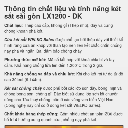
Thông tin chất liệu và tính năng két
sắt sài gòn LX1200 - DK
Chất liệu
: Thép cao cấp, không gỉ (Thép nhũ), dày và cứng
chống khoan phá két.
Cửa két sắt WELKO Safes
được chế tạo bởi thép dày với thiết kế
hình răng cưa ăn khớp với thân tạo nên liên kết chắc chắn chống
nạy phá và ngăn lửa, đảm bảo chống cháy.
Phương thức mở két:
Mã số kết hợp với khoá chia bi và tay
cầm. Khả năng chống lửa lên đến 1.200°C trong 2 giờ.
Khả năng chống va đập và chịu lực
: Khi cho két rơi tự do từ độ
cao 30feet (9.144m).
Két sắt chống cháy
được phủ bởi các lớp sơn dày, bóng, mịn và
chống bong sơn, chống gỉ. Đặc biệt sử dụng lớp sơn lót chuyên
dùng cho Tàu thuỷ chống mặn ở các vùng ven biển Việt Nam
(Công nghệ này chỉ có ở dòng két sắt WELKO Safes).
Chốt khóa bằng thép cứng:
Gồm nhiều chốt an toàn Ø30 được
bố trí 4 hướng xung quanh cửa, chống nạy phá két.