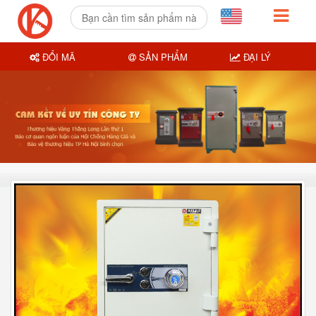
ĐỔI MÃ
SẢN PHẨM
ĐẠI LÝ