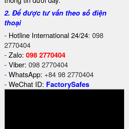
2. Để được tư vấn theo số điện
thoại
-
Hotline International 24/24
:
098
2770404
-
Zalo:
098 2770404
-
Viber:
098 2770404
-
WhatsApp:
+84 98 2770404
-
WeChat ID:
FactorySafes