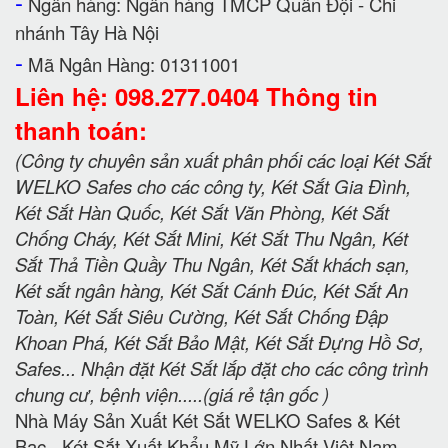
-
Ngân hàng: Ngân hàng TMCP Quân Đội - Chi
nhánh Tây Hà Nội
-
Mã Ngân Hàng: 01311001
Liên hệ: 098.277.0404 Thông tin
thanh toán:
(Công ty chuyên sản xuất phân phối các loại Két Sắt
WELKO Safes cho các công ty, Két Sắt Gia Đình,
Két Sắt Hàn Quốc, Két Sắt Văn Phòng, Két Sắt
Chống Cháy, Két Sắt Mini, Két Sắt Thu Ngân, Két
Sắt Thả Tiền Quầy Thu Ngân, Két Sắt khách sạn,
Két sắt ngân hàng, Két Sắt Cánh Đúc, Két Sắt An
Toàn, Két Sắt Siêu Cường, Két Sắt Chống Đập
Khoan Phá, Két Sắt Bảo Mật, Két Sắt Đựng Hồ Sơ,
Safes... Nhận đặt Két Sắt lắp đặt cho các công trình
chung cư, bệnh viện.....(giá rẻ tận gốc )
Nhà Máy Sản Xuất Két Sắt WELKO Safes & Két
Bạc - Két Sắt Xuất Khẩu Mỹ Lớn Nhất Việt Nam.