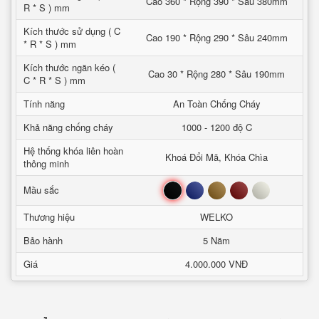
Cao 360 * Rộng 390 * Sâu 380mm
R * S ) mm
Kích thước sử dụng ( C
Cao 190 * Rộng 290 * Sâu 240mm
* R * S ) mm
Kích thước ngăn kéo (
Cao 30 * Rộng 280 * Sâu 190mm
C * R * S ) mm
Tính năng
An Toàn Chống Cháy
Khả năng chống cháy
1000 - 1200 độ C
Hệ thống khóa liên hoàn
Khoá Đổi Mã, Khóa Chìa
thông minh
Đen
Xanh
Nâu
Đỏ
Trắng
Mầu sắc
Thương hiệu
WELKO
Bảo hành
5 Năm
Giá
4.000.000 VNĐ