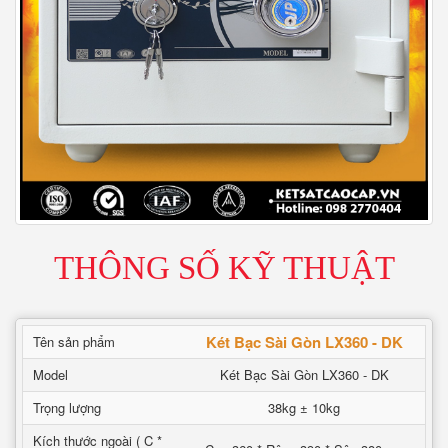
THÔNG SỐ KỸ THUẬT
Két Bạc Sài Gòn LX360 - DK
Tên sản phẩm
Model
Két Bạc Sài Gòn LX360 - DK
Trọng lượng
38kg ± 10kg
Kích thước ngoài ( C *