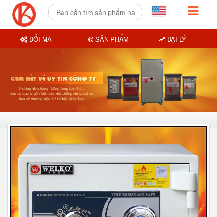
ĐỔI MÃ
SẢN PHẨM
ĐẠI LÝ