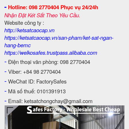
-
Hotline: 098 2770404 Phục vụ 24/24h
Nhận Đặt Két Sắt Theo Yêu Cầu.
Website công ty :
http://ketsatcaocap.vn
https://ketsatcaocap.vn/san-pham/ket-sat-ngan-
hang-bemc
https://welkosafes.trustpass.alibaba.com
-
Điện thoại văn phòng: 098 2770404
-
Viber: +84 98 2770404
-
WeChat ID: FactorySafes
-
Mã số thuế: 0101391913
-
Email: ketsatchongchay@gmail.com