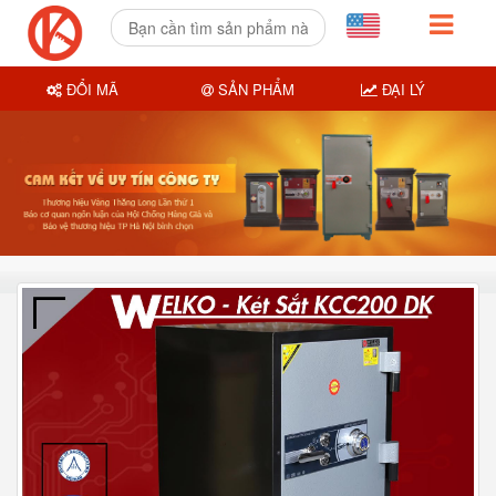
ĐỔI MÃ
SẢN PHẨM
ĐẠI LÝ