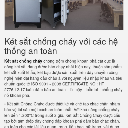
Két sắt chống cháy với các hệ
thống an toàn
Két sắt chống cháy
chống trộm chống khoan phá cắt đục là
dòng két sắt đang được bán chạy nhất hiện nay, thuộc sản phẩm
két sắt xuất khẩu, két bạc được sản xuất trên đây chuyền công
nghệ hiện đại hàng đầu châu á với nguyên liệu nhập khẩu và tiêu
chuẩn quốc tế ISO 9001 - 2008 CERTIFICATE NO.: HT
2776.12.17 luôn đảm bảo an toàn – tin cậy – bền bỉ - chống cháy
nổ khoan phá.
• Két sắt Chống Cháy: được thiết kế và chế tạo chắc chắn nhằm
bảo vệ tài sản một cách an toàn nhất. Với khả năng chống cháy
lên đến 1.200°C trong suốt 2 giờ. Két Sắt Chống Cháy được cấu
tạo bởi tấm thép dày chống đập khoan phá đảm bảo chắc chắn,
an toàn cho các tài liệu quan trọng, tiền bạc, nữ trang, vật dụng