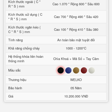
Kích thước ngoài ( C *
Cao 1.070 * Rộng 600 * Sâu 600
R * S ) mm
Kích thước sử dụng ( C
Cao 700 * Rộng 490 * Sâu 420
* R * S ) mm
Kích thước ngăn kéo (
Cao 100 * Rộng 410 * Sâu 380
C * R * S ) mm
Tính năng
An toàn bảo mật tuyệt đối
Khả năng chống cháy
1000 - 1200°C
Hệ thống khóa liên hoàn
Chìa Khoá + Mã Số + Tay Cầm
thông minh
Đen
Xanh
Nâu
Đỏ
Trắng
Mầu sắc
Thương hiệu
WELKO
Bảo hành
05 Năm
Giá
10.200.000 VNĐ