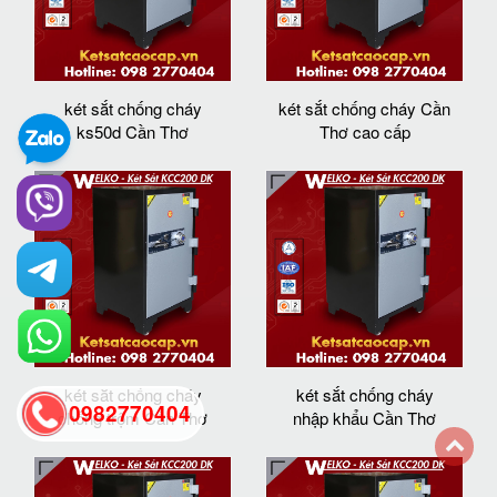
két sắt chống cháy
két sắt chống cháy Cần
ks50d Cần Thơ
Thơ cao cấp
két sắt chống cháy
két sắt chống cháy
0982770404
chống trộm Cần Thơ
nhập khẩu Cần Thơ
back