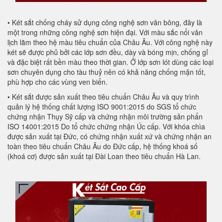
• Két sắt chống cháy sử dụng công nghệ sơn vân bông, đây là
một trong những công nghệ sơn hiện đại. Với màu sắc nổi vân
lịch lãm theo hệ màu tiêu chuẩn của Châu Âu. Với công nghệ này
két sẽ được phủ bởi các lớp sơn đều, dày và bóng mịn, chống gỉ
và đặc biệt rất bền màu theo thời gian. Ở lớp sơn lót dùng các loại
sơn chuyên dụng cho tàu thuỷ nên có khả năng chống mặn tốt,
phù hợp cho các vùng ven biển.
• Két sắt được sản xuất theo tiêu chuẩn Châu Âu và quy trình
quản lý hệ thống chất lượng ISO 9001:2015 do SGS tổ chức
chứng nhận Thụy Sỹ cấp và chứng nhận môi trường sản phẩn
ISO 14001:2015 Do tổ chức chứng nhận Úc cấp. Với khóa chìa
được sản xuất tại Đức, có chứng nhận xuất xứ và chứng nhận an
toàn theo tiêu chuẩn Châu Âu do Đức cấp, hệ thống khoá số
(khoá cơ) được sản xuất tại Đài Loan theo tiêu chuẩn Hà Lan.