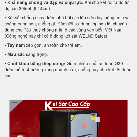
•
Khả năng chống va đập và chịu lực:
Khi cho két rơi tự do từ
độ cao 30feet (9.144m).
• Két sắt chống cháy được phủ bởi các lớp sơn dày, bóng, mịn và
chống bong sơn, chống gỉ. Đặc biệt sử dụng lớp sơn lót chuyên
dùng cho Tàu thuỷ chống mặn ở các vùng ven biển Việt Nam
(Công nghệ này chỉ có ở dòng két sắt WELKO Safes).
•
Tay nắm
xếp gọn, an toàn cho trẻ em.
•
Màu sắc
sang trọng.
•
Chốt khóa bằng thép cứng:
Gồm nhiều chốt an toàn Ø30
được bố trí 4 hướng xung quanh cửa, chống nạy phá két. An toàn
cao.