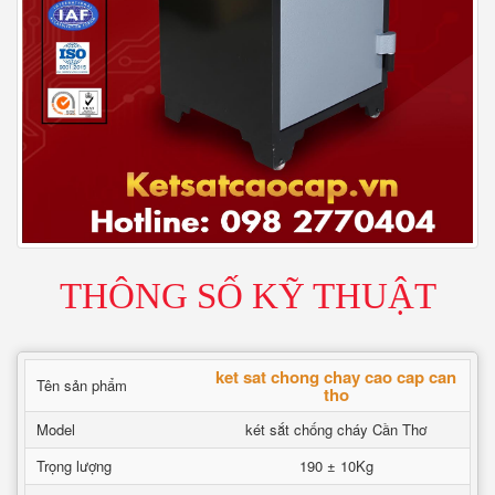
THÔNG SỐ KỸ THUẬT
ket sat chong chay cao cap can
Tên sản phẩm
tho
Model
két sắt chống cháy Cần Thơ
Trọng lượng
190 ± 10Kg