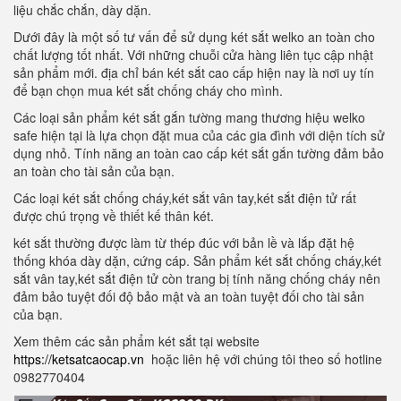
liệu chắc chắn, dày dặn.
Dưới đây là một số tư vấn để sử dụng két sắt welko an toàn cho
chất lượng tốt nhất. Với những chuỗi cửa hàng liên tục cập nhật
sản phẩm mới. địa chỉ bán két sắt cao cấp hiện nay là nơi uy tín
để bạn chọn mua két sắt chống cháy cho mình.
Các loại sản phẩm két sắt gắn tường mang thương hiệu welko
safe hiện tại là lựa chọn đặt mua của các gia đình với diện tích sử
dụng nhỏ. Tính năng an toàn cao cấp két sắt gắn tường đảm bảo
an toàn cho tài sản của bạn.
Các loại két sắt chống cháy,két sắt vân tay,két sắt điện tử rất
được chú trọng về thiết kế thân két.
két sắt thường được làm từ thép đúc với bản lề và lắp đặt hệ
thống khóa dày dặn, cứng cáp. Sản phẩm két sắt chống cháy,két
sắt vân tay,két sắt điện tử còn trang bị tính năng chống cháy nên
đảm bảo tuyệt đối độ bảo mật và an toàn tuyệt đối cho tài sản
của bạn.
Xem thêm các sản phẩm két sắt tại website
https://ketsatcaocap.vn
hoặc liên hệ với chúng tôi theo số hotline
0982770404