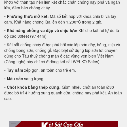
khớp với thân tạo nên liên kết chắc chắn chống nạy phá và ngăn
lửa, đảm bảo chống cháy.
•
Phương thức mở két:
Mã số kết hợp với khoá chia bi và tay
cầm. Khả năng chống lửa lên đến 1.200°C trong 2 giờ.
•
Khả năng chống va đập và chịu lực:
Khi cho két rơi tự do từ
độ cao 30feet (9.144m).
• Két sắt chống cháy được phủ bởi các lớp sơn dày, bóng, mịn và
chống bong sơn, chống gỉ. Đặc biệt sử dụng lớp sơn lót chuyên
dùng cho Tàu thuỷ chống mặn ở các vùng ven biển Việt Nam
(Công nghệ này chỉ có ở dòng két sắt WELKO Safes).
•
Tay nắm
xếp gọn, an toàn cho trẻ em.
•
Màu sắc
sang trọng.
•
Chốt khóa bằng thép cứng:
Gồm nhiều chốt an toàn Ø30
được bố trí 4 hướng xung quanh cửa, chống nạy phá két. An toàn
cao.