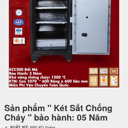
Sản phẩm " Két Sắt Chống
Cháy " bảo hành: 05 Năm
✔
XUẤT XỨ
: WELKO Safes