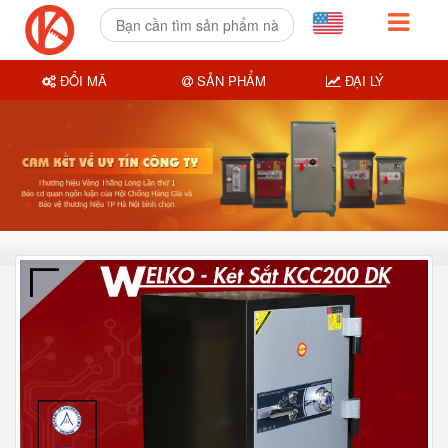
ĐỔI MÃ
SẢN PHẨM
ĐẠI LÝ