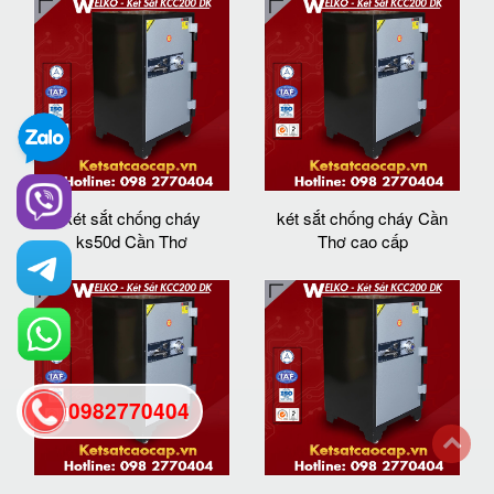
két sắt chống cháy
két sắt chống cháy Cần
ks50d Cần Thơ
Thơ cao cấp
0982770404
back