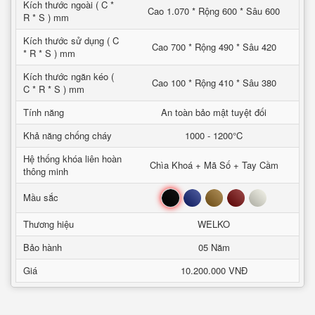
Kích thước ngoài ( C *
Cao 1.070 * Rộng 600 * Sâu 600
R * S ) mm
Kích thước sử dụng ( C
Cao 700 * Rộng 490 * Sâu 420
* R * S ) mm
Kích thước ngăn kéo (
Cao 100 * Rộng 410 * Sâu 380
C * R * S ) mm
Tính năng
An toàn bảo mật tuyệt đối
Khả năng chống cháy
1000 - 1200°C
Hệ thống khóa liên hoàn
Chìa Khoá + Mã Số + Tay Cầm
thông minh
Đen
Xanh
Nâu
Đỏ
Trắng
Mầu sắc
Thương hiệu
WELKO
Bảo hành
05 Năm
Giá
10.200.000 VNĐ