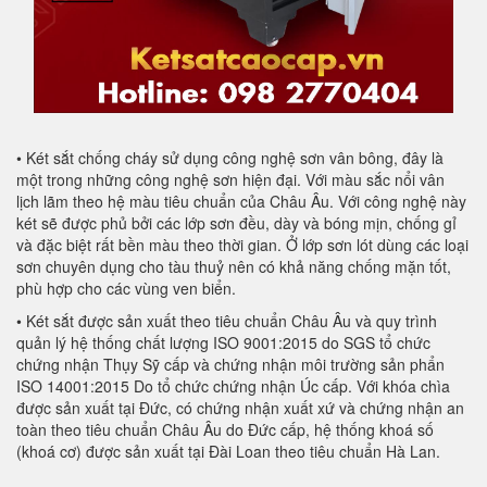
• Két sắt chống cháy sử dụng công nghệ sơn vân bông, đây là
một trong những công nghệ sơn hiện đại. Với màu sắc nổi vân
lịch lãm theo hệ màu tiêu chuẩn của Châu Âu. Với công nghệ này
két sẽ được phủ bởi các lớp sơn đều, dày và bóng mịn, chống gỉ
và đặc biệt rất bền màu theo thời gian. Ở lớp sơn lót dùng các loại
sơn chuyên dụng cho tàu thuỷ nên có khả năng chống mặn tốt,
phù hợp cho các vùng ven biển.
• Két sắt được sản xuất theo tiêu chuẩn Châu Âu và quy trình
quản lý hệ thống chất lượng ISO 9001:2015 do SGS tổ chức
chứng nhận Thụy Sỹ cấp và chứng nhận môi trường sản phẩn
ISO 14001:2015 Do tổ chức chứng nhận Úc cấp. Với khóa chìa
được sản xuất tại Đức, có chứng nhận xuất xứ và chứng nhận an
toàn theo tiêu chuẩn Châu Âu do Đức cấp, hệ thống khoá số
(khoá cơ) được sản xuất tại Đài Loan theo tiêu chuẩn Hà Lan.