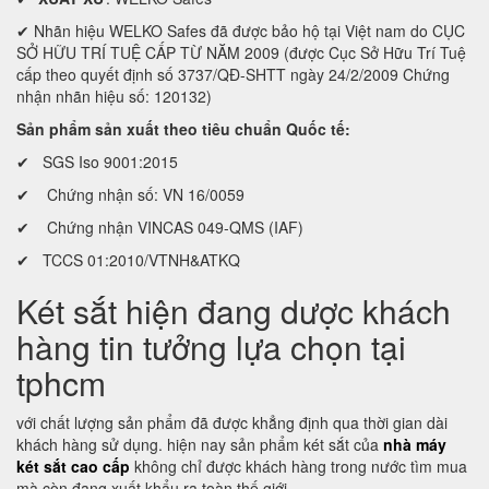
✔ Nhãn hiệu WELKO Safes đã được bảo hộ tại Việt nam do CỤC
SỞ HỮU TRÍ TUỆ CẤP TỪ NĂM 2009 (được Cục Sở Hữu Trí Tuệ
cấp theo quyết định số 3737/QĐ-SHTT ngày 24/2/2009 Chứng
nhận nhãn hiệu số: 120132)
Sản phẩm sản xuất theo tiêu chuẩn Quốc tế:
✔ SGS Iso 9001:2015
✔ Chứng nhận số: VN 16/0059
✔ Chứng nhận VINCAS 049-QMS (IAF)
✔ TCCS 01:2010/VTNH&ATKQ
Két sắt hiện đang dược khách
hàng tin tưởng lựa chọn tại
tphcm
với chất lượng sản phẩm đã được khẳng định qua thời gian dài
khách hàng sử dụng. hiện nay sản phẩm két sắt của
nhà máy
két sắt cao cấp
không chỉ được khách hàng trong nước tìm mua
mà còn đang xuất khẩu ra toàn thế giới.