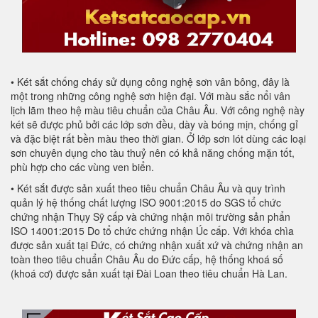
• Két sắt chống cháy sử dụng công nghệ sơn vân bông, đây là
một trong những công nghệ sơn hiện đại. Với màu sắc nổi vân
lịch lãm theo hệ màu tiêu chuẩn của Châu Âu. Với công nghệ này
két sẽ được phủ bởi các lớp sơn đều, dày và bóng mịn, chống gỉ
và đặc biệt rất bền màu theo thời gian. Ở lớp sơn lót dùng các loại
sơn chuyên dụng cho tàu thuỷ nên có khả năng chống mặn tốt,
phù hợp cho các vùng ven biển.
• Két sắt được sản xuất theo tiêu chuẩn Châu Âu và quy trình
quản lý hệ thống chất lượng ISO 9001:2015 do SGS tổ chức
chứng nhận Thụy Sỹ cấp và chứng nhận môi trường sản phẩn
ISO 14001:2015 Do tổ chức chứng nhận Úc cấp. Với khóa chìa
được sản xuất tại Đức, có chứng nhận xuất xứ và chứng nhận an
toàn theo tiêu chuẩn Châu Âu do Đức cấp, hệ thống khoá số
(khoá cơ) được sản xuất tại Đài Loan theo tiêu chuẩn Hà Lan.