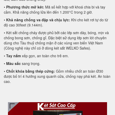
•
Phương thức mở két:
Mã số kết hợp với khoá chia bi và tay
cầm. Khả năng chống lửa lên đến 1.200°C trong 2 giờ.
•
Khả năng chống va đập và chịu lực:
Khi cho két rơi tự do từ
độ cao 30feet (9.144m).
• Két sắt chống cháy được phủ bởi các lớp sơn dày, bóng, mịn và
chống bong sơn, chống gỉ. Đặc biệt sử dụng lớp sơn lót chuyên
dùng cho Tàu thuỷ chống mặn ở các vùng ven biển Việt Nam
(Công nghệ này chỉ có ở dòng két sắt WELKO Safes).
•
Tay nắm
xếp gọn, an toàn cho trẻ em.
•
Màu sắc
sang trọng.
•
Chốt khóa bằng thép cứng:
Gồm nhiều chốt an toàn Ø30
được bố trí 4 hướng xung quanh cửa, chống nạy phá két. An toàn
cao.