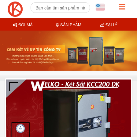
ĐỔI MÃ
SẢN PHẨM
ĐẠI LÝ