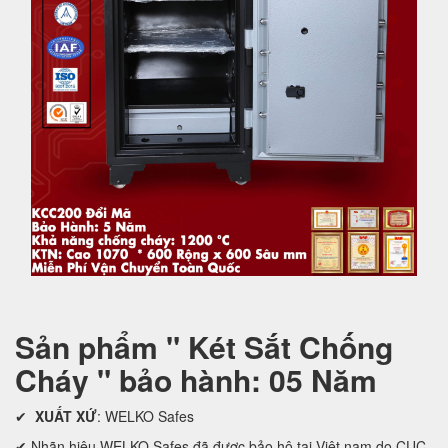
Sản phẩm " Két Sắt Chống
Cháy " bảo hành: 05 Năm
✔
XUẤT XỨ
: WELKO Safes
✔ Nhãn hiệu WELKO Safes đã được bảo hộ tại Việt nam do CỤC