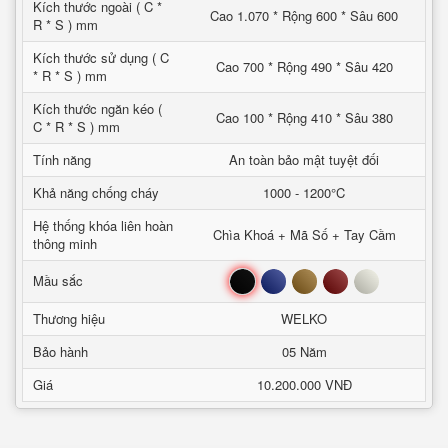
Kích thước ngoài ( C *
Cao 1.070 * Rộng 600 * Sâu 600
R * S ) mm
Kích thước sử dụng ( C
Cao 700 * Rộng 490 * Sâu 420
* R * S ) mm
Kích thước ngăn kéo (
Cao 100 * Rộng 410 * Sâu 380
C * R * S ) mm
Tính năng
An toàn bảo mật tuyệt đối
Khả năng chống cháy
1000 - 1200°C
Hệ thống khóa liên hoàn
Chìa Khoá + Mã Số + Tay Cầm
thông minh
Đen
Xanh
Nâu
Đỏ
Trắng
Mầu sắc
Thương hiệu
WELKO
Bảo hành
05 Năm
Giá
10.200.000 VNĐ