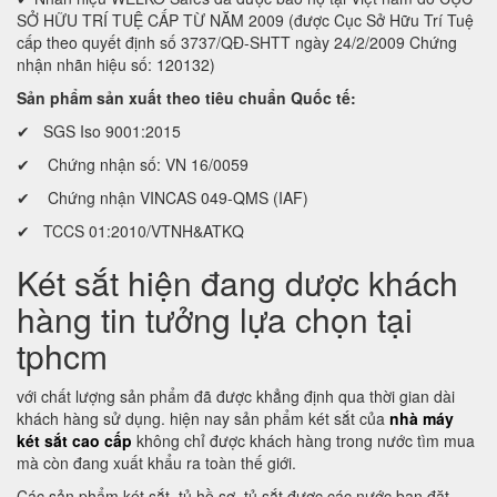
SỞ HỮU TRÍ TUỆ CẤP TỪ NĂM 2009 (được Cục Sở Hữu Trí Tuệ
cấp theo quyết định số 3737/QĐ-SHTT ngày 24/2/2009 Chứng
nhận nhãn hiệu số: 120132)
Sản phẩm sản xuất theo tiêu chuẩn Quốc tế:
✔ SGS Iso 9001:2015
✔ Chứng nhận số: VN 16/0059
✔ Chứng nhận VINCAS 049-QMS (IAF)
✔ TCCS 01:2010/VTNH&ATKQ
Két sắt hiện đang dược khách
hàng tin tưởng lựa chọn tại
tphcm
với chất lượng sản phẩm đã được khẳng định qua thời gian dài
khách hàng sử dụng. hiện nay sản phẩm két sắt của
nhà máy
két sắt cao cấp
không chỉ được khách hàng trong nước tìm mua
mà còn đang xuất khẩu ra toàn thế giới.
Các sản phẩm két sắt, tủ hồ sơ, tủ sắt được các nước bạn đặt