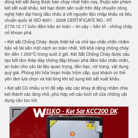
dòng két sắt đang được bán chạy nhất hiện nay, thuộc sản phẩm
két sắt xuất khẩu, két bạc được sản xuất trên đây chuyền công
nghệ hiện đại hàng đầu châu á với nguyên liệu nhập khẩu và tiêu
chuẩn quốc tế ISO 9001 - 2008 CERTIFICATE NO.: HT
2776.12.17 luôn đảm bảo an toàn – tin cậy – bền bỉ - chống cháy
nổ khoan phá.
• Két sắt Chống Cháy: được thiết kế và chế tạo chắc chắn nhằm
bảo vệ tài sản một cách an toàn nhất. Với khả năng chống cháy
lên đến 1.200°C trong suốt 2 giờ. Két Sắt Chống Cháy được cấu
tạo bởi tấm thép dày chống đập khoan phá đảm bảo chắc chắn,
an toàn cho các tài liệu quan trọng, tiền bạc, nữ trang, vật dụng
quý giá. Phòng khi hỏa hoạn hoặc trộm cắp, quý khách có thể
yên tâm lựa chọn và hài lòng khi sử sụng két sắt xuất khẩu.
• Két sắt Có nhiều vị trí để sắp xếp các khay di động nhằm chia
két thành các tầng nhỏ, phù hợp với các kích cỡ của những vật
dụng cần lưu trữ.