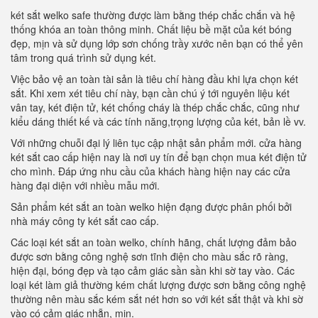
két sắt welko safe thường được làm bằng thép chắc chắn và hệ
thống khóa an toàn thông minh. Chất liệu bề mặt của két bóng
đẹp, mịn và sử dụng lớp sơn chống trầy xước nên bạn có thể yên
tâm trong quá trình sử dụng két.
Việc bảo vệ an toàn tài sản là tiêu chí hàng đầu khi lựa chọn két
sắt. Khi xem xét tiêu chí này, bạn cần chú ý tới nguyên liệu két
vân tay, két điện tử, két chống cháy là thép chắc chắc, cũng như
kiểu dáng thiết kế và các tính năng,trọng lượng của két, bản lề vv.
Với những chuỗi đại lý liên tục cập nhật sản phẩm mới. cửa hàng
két sắt cao cấp hiện nay là nơi uy tín để bạn chọn mua két điện tử
cho mình. Đáp ứng nhu cầu của khách hàng hiện nay các cửa
hàng đại diện với nhiều mẫu mới.
Sản phẩm két sắt an toàn welko hiện đạng được phân phối bởi
nhà máy công ty két sắt cao cấp.
Các loại két sắt an toàn welko, chính hãng, chất lượng đảm bảo
được sơn bằng công nghệ sơn tĩnh điện cho màu sắc rõ ràng,
hiện đại, bóng đẹp và tạo cảm giác sần sần khi sờ tay vào. Các
loại két làm giả thường kém chất lượng được sơn bằng công nghệ
thường nên màu sắc kém sắt nét hơn so với két sắt thật và khi sờ
vào có cảm giác nhẵn, mịn.