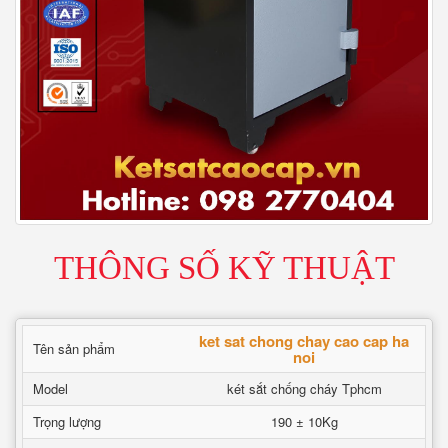
THÔNG SỐ KỸ THUẬT
ket sat chong chay cao cap ha
Tên sản phẩm
noi
Model
két sắt chống cháy Tphcm
Trọng lượng
190 ± 10Kg