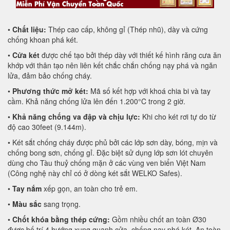
•
Chất liệu:
Thép cao cấp, không gỉ (Thép nhũ), dày và cứng
chống khoan phá két.
•
Cửa két
được chế tạo bởi thép dày với thiết kế hình răng cưa ăn
khớp với thân tạo nên liên kết chắc chắn chống nạy phá và ngăn
lửa, đảm bảo chống cháy.
•
Phương thức mở két:
Mã số kết hợp với khoá chia bi và tay
cầm. Khả năng chống lửa lên đến 1.200°C trong 2 giờ.
•
Khả năng chống va đập và chịu lực:
Khi cho két rơi tự do từ
độ cao 30feet (9.144m).
• Két sắt chống cháy được phủ bởi các lớp sơn dày, bóng, mịn và
chống bong sơn, chống gỉ. Đặc biệt sử dụng lớp sơn lót chuyên
dùng cho Tàu thuỷ chống mặn ở các vùng ven biển Việt Nam
(Công nghệ này chỉ có ở dòng két sắt WELKO Safes).
•
Tay nắm
xếp gọn, an toàn cho trẻ em.
•
Màu sắc
sang trọng.
•
Chốt khóa bằng thép cứng:
Gồm nhiều chốt an toàn Ø30
được bố trí 4 hướng xung quanh cửa, chống nạy phá két. An toàn