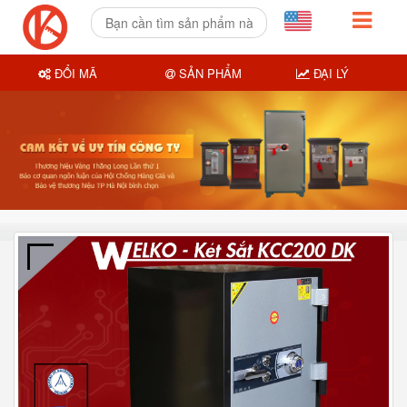
ĐỔI MÃ
SẢN PHẨM
ĐẠI LÝ