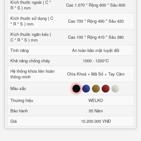
Kích thước ngoài ( C *
Cao 1.070 * Rộng 600 * Sâu 600
R * S ) mm
Kích thước sử dụng ( C
Cao 700 * Rộng 490 * Sâu 420
* R * S ) mm
Kích thước ngăn kéo (
Cao 100 * Rộng 410 * Sâu 380
C * R * S ) mm
Tính năng
An toàn bảo mật tuyệt đối
Khả năng chống cháy
1000 - 1200°C
Hệ thống khóa liên hoàn
Chìa Khoá + Mã Số + Tay Cầm
thông minh
Đen
Xanh
Nâu
Đỏ
Trắng
Mầu sắc
Thương hiệu
WELKO
Bảo hành
05 Năm
Giá
10.200.000 VNĐ