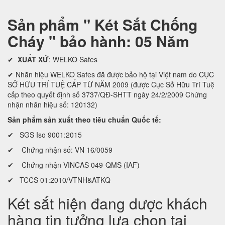
Sản phẩm " Két Sắt Chống
Cháy " bảo hành: 05 Năm
✔
XUẤT XỨ
: WELKO Safes
✔ Nhãn hiệu WELKO Safes đã được bảo hộ tại Việt nam do CỤC
SỞ HỮU TRÍ TUỆ CẤP TỪ NĂM 2009 (được Cục Sở Hữu Trí Tuệ
cấp theo quyết định số 3737/QĐ-SHTT ngày 24/2/2009 Chứng
nhận nhãn hiệu số: 120132)
Sản phẩm sản xuất theo tiêu chuẩn Quốc tế:
✔ SGS Iso 9001:2015
✔ Chứng nhận số: VN 16/0059
✔ Chứng nhận VINCAS 049-QMS (IAF)
✔ TCCS 01:2010/VTNH&ATKQ
Két sắt hiện đang dược khách
hàng tin tưởng lựa chọn tại