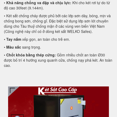
•
Khả năng chống va đập và chịu lực:
Khi cho két rơi tự do từ
độ cao 30feet (9.144m).
• Két sắt chống cháy được phủ bởi các lớp sơn dày, bóng, mịn và
chống bong sơn, chống gỉ. Đặc biệt sử dụng lớp sơn lót chuyên
dùng cho Tàu thuỷ chống mặn ở các vùng ven biển Việt Nam
(Công nghệ này chỉ có ở dòng két sắt WELKO Safes).
•
Tay nắm
xếp gọn, an toàn cho trẻ em.
•
Màu sắc
sang trọng.
•
Chốt khóa bằng thép cứng:
Gồm nhiều chốt an toàn Ø30
được bố trí 4 hướng xung quanh cửa, chống nạy phá két. An toàn
cao.