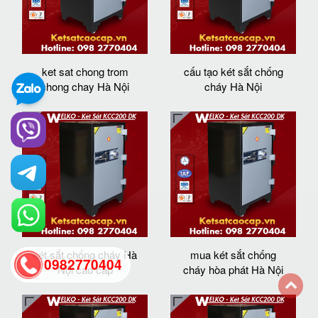
ket sat chong trom
cấu tạo két sắt chống
chong chay Hà Nội
cháy Hà Nội
két sắt chống cháy Hà
mua két sắt chống
0982770404
Nội cao cấp
cháy hòa phát Hà Nội
back