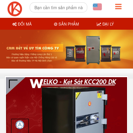
ĐỔI MÃ
SẢN PHẨM
ĐẠI LÝ