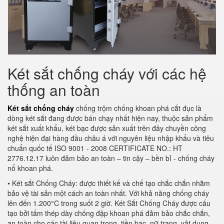
Két sắt chống cháy với các hệ
thống an toàn
Két sắt chống cháy
chống trộm chống khoan phá cắt đục là
dòng két sắt đang được bán chạy nhất hiện nay, thuộc sản phẩm
két sắt xuất khẩu, két bạc được sản xuất trên đây chuyền công
nghệ hiện đại hàng đầu châu á với nguyên liệu nhập khẩu và tiêu
chuẩn quốc tế ISO 9001 - 2008 CERTIFICATE NO.: HT
2776.12.17 luôn đảm bảo an toàn – tin cậy – bền bỉ - chống cháy
nổ khoan phá.
• Két sắt Chống Cháy: được thiết kế và chế tạo chắc chắn nhằm
bảo vệ tài sản một cách an toàn nhất. Với khả năng chống cháy
lên đến 1.200°C trong suốt 2 giờ. Két Sắt Chống Cháy được cấu
tạo bởi tấm thép dày chống đập khoan phá đảm bảo chắc chắn,
an toàn cho các tài liệu quan trọng, tiền bạc, nữ trang, vật dụng