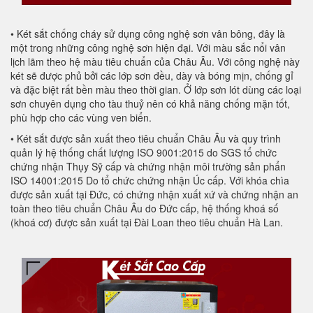
• Két sắt chống cháy sử dụng công nghệ sơn vân bông, đây là
một trong những công nghệ sơn hiện đại. Với màu sắc nổi vân
lịch lãm theo hệ màu tiêu chuẩn của Châu Âu. Với công nghệ này
két sẽ được phủ bởi các lớp sơn đều, dày và bóng mịn, chống gỉ
và đặc biệt rất bền màu theo thời gian. Ở lớp sơn lót dùng các loại
sơn chuyên dụng cho tàu thuỷ nên có khả năng chống mặn tốt,
phù hợp cho các vùng ven biển.
• Két sắt được sản xuất theo tiêu chuẩn Châu Âu và quy trình
quản lý hệ thống chất lượng ISO 9001:2015 do SGS tổ chức
chứng nhận Thụy Sỹ cấp và chứng nhận môi trường sản phẩn
ISO 14001:2015 Do tổ chức chứng nhận Úc cấp. Với khóa chìa
được sản xuất tại Đức, có chứng nhận xuất xứ và chứng nhận an
toàn theo tiêu chuẩn Châu Âu do Đức cấp, hệ thống khoá số
(khoá cơ) được sản xuất tại Đài Loan theo tiêu chuẩn Hà Lan.