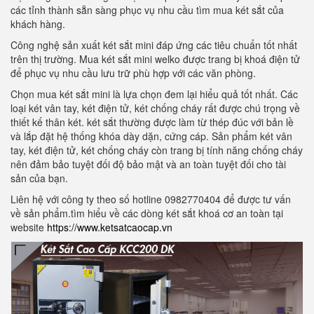
các tỉnh thành sẵn sàng phục vụ nhu cầu tìm mua két sắt của
khách hàng.
Công nghệ sản xuất két sắt mini đáp ứng các tiêu chuẩn tốt nhất
trên thị trường. Mua két sắt mini welko được trang bị khoá điện tử
để phục vụ nhu cầu lưu trữ phù hợp với các văn phòng.
Chọn mua két sắt mini là lựa chọn đem lại hiểu quả tốt nhất. Các
loại két vân tay, két điện tử, két chống cháy rất được chú trọng về
thiết kế thân két. két sắt thường được làm từ thép đúc với bản lề
và lắp đặt hệ thống khóa dày dặn, cứng cáp. Sản phẩm két vân
tay, két điện tử, két chống cháy còn trang bị tính năng chống cháy
nên đảm bảo tuyệt đối độ bảo mật và an toàn tuyệt đối cho tài
sản của bạn.
Liên hệ với công ty theo số hotline 0982770404 để được tư vấn
về sản phẩm.tìm hiểu về các dòng két sắt khoá cơ an toàn tại
website
https://www.ketsatcaocap.vn