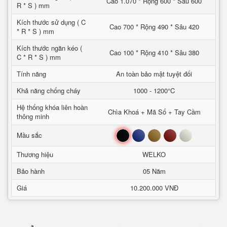
Cao 1.070 * Rộng 600 * Sâu 600
R * S ) mm
Kích thước sử dụng ( C
Cao 700 * Rộng 490 * Sâu 420
* R * S ) mm
Kích thước ngăn kéo (
Cao 100 * Rộng 410 * Sâu 380
C * R * S ) mm
Tính năng
An toàn bảo mật tuyệt đối
Khả năng chống cháy
1000 - 1200°C
Hệ thống khóa liên hoàn
Chìa Khoá + Mã Số + Tay Cầm
thông minh
Đen
Xanh
Nâu
Đỏ
Trắng
Mầu sắc
Thương hiệu
WELKO
Bảo hành
05 Năm
Giá
10.200.000 VNĐ