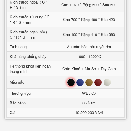
Kích thước ngoài ( C *
Cao 1.070 * Rộng 600 * Sâu 600
R * S ) mm
Kích thước sử dụng ( C
Cao 700 * Rộng 490 * Sâu 420
* R * S ) mm
Kích thước ngăn kéo (
Cao 100 * Rộng 410 * Sâu 380
C * R * S ) mm
Tính năng
An toàn bảo mật tuyệt đối
Khả năng chống cháy
1000 - 1200°C
Hệ thống khóa liên hoàn
Chìa Khoá + Mã Số + Tay Cầm
thông minh
Đen
Xanh
Nâu
Đỏ
Trắng
Mầu sắc
Thương hiệu
WELKO
Bảo hành
05 Năm
Giá
10.200.000 VNĐ