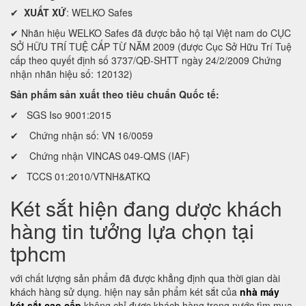
✔
XUẤT XỨ
: WELKO Safes
✔ Nhãn hiệu WELKO Safes đã được bảo hộ tại Việt nam do CỤC
SỞ HỮU TRÍ TUỆ CẤP TỪ NĂM 2009 (được Cục Sở Hữu Trí Tuệ
cấp theo quyết định số 3737/QĐ-SHTT ngày 24/2/2009 Chứng
nhận nhãn hiệu số: 120132)
Sản phẩm sản xuất theo tiêu chuẩn Quốc tế:
✔ SGS Iso 9001:2015
✔ Chứng nhận số: VN 16/0059
✔ Chứng nhận VINCAS 049-QMS (IAF)
✔ TCCS 01:2010/VTNH&ATKQ
Két sắt hiện đang dược khách
hàng tin tưởng lựa chọn tại
tphcm
với chất lượng sản phẩm đã được khẳng định qua thời gian dài
khách hàng sử dụng. hiện nay sản phẩm két sắt của
nhà máy
két sắt cao cấp
không chỉ được khách hàng trong nước tìm mua