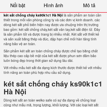
Nổi bật
Hình ảnh
Mô tả
két sắt chống cháy ks90k1c1 Hà Nội
là sản phẩm an toàn cần
thiết trong mỗi văn phòng công ty và các đơn vị kinh doanh. các
dòng két sắt phổ biến hiện nay được ưa chuộng trên thị trường
bao gồm: két sắt chống cháy,két sắt vân tay,két sắt điện tử. Đây
là sản phẩm tốt và được trang bị nhiều nhất. Két sắt với thiết kế
và sản xuất bằng thép và đúc, dập hạn chế mối hàn tăng tính
năng bảo vệ an toàn.
Sản phẩm két sắt an toàn chống cháy được chế tạo bằng chất
liệu thép cao cấp bề mặt của két sắt được phun sơn đảm bảo
luôn bóng đẹp trong thời gian sử dụng lâu dài.
Với nhiều mẫu két sắt đa dạng kích thước được thiết kế với nhiều
tính năng an toàn phù hợp nhu cầu sử dụng.
két sắt chống cháy ks90k1c1
Hà Nội
Dòng két sắt an toàn welko safe có sự đa dạng về chủng loại
cũng như mẫu mã, trọng lượng, khối lượng. Với các loại két sắt