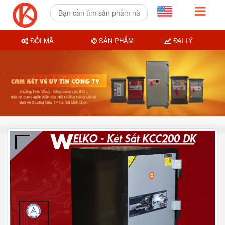
ĐỔI MÃ
SẢN PHẨM
ĐẠI LÝ