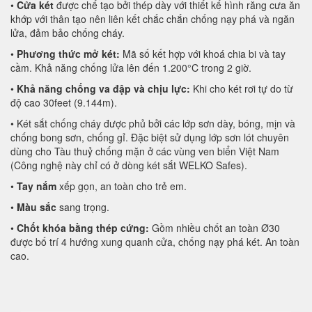
•
Cửa két
được chế tạo bởi thép dày với thiết kế hình răng cưa ăn
khớp với thân tạo nên liên kết chắc chắn chống nạy phá và ngăn
lửa, đảm bảo chống cháy.
•
Phương thức mở két:
Mã số kết hợp với khoá chia bi và tay
cầm. Khả năng chống lửa lên đến 1.200°C trong 2 giờ.
•
Khả năng chống va đập và chịu lực:
Khi cho két rơi tự do từ
độ cao 30feet (9.144m).
• Két sắt chống cháy được phủ bởi các lớp sơn dày, bóng, mịn và
chống bong sơn, chống gỉ. Đặc biệt sử dụng lớp sơn lót chuyên
dùng cho Tàu thuỷ chống mặn ở các vùng ven biển Việt Nam
(Công nghệ này chỉ có ở dòng két sắt WELKO Safes).
•
Tay nắm
xếp gọn, an toàn cho trẻ em.
•
Màu sắc
sang trọng.
•
Chốt khóa bằng thép cứng:
Gồm nhiều chốt an toàn Ø30
được bố trí 4 hướng xung quanh cửa, chống nạy phá két. An toàn
cao.