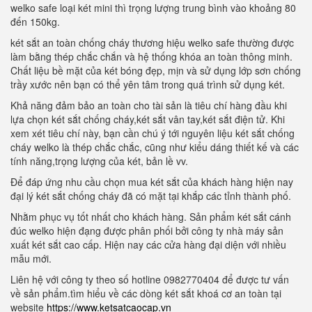
welko safe loại két mini thì trọng lượng trung bình vào khoảng 80
đến 150kg.
két sắt an toàn chống cháy thương hiệu welko safe thường được
làm bằng thép chắc chắn và hệ thống khóa an toàn thông minh.
Chất liệu bề mặt của két bóng đẹp, mịn và sử dụng lớp sơn chống
trầy xước nên bạn có thể yên tâm trong quá trình sử dụng két.
Khả năng đảm bảo an toàn cho tài sản là tiêu chí hàng đầu khi
lựa chọn két sắt chống cháy,két sắt vân tay,két sắt điện tử. Khi
xem xét tiêu chí này, bạn cần chú ý tới nguyên liệu két sắt chống
cháy welko là thép chắc chắc, cũng như kiểu dáng thiết kế và các
tính năng,trọng lượng của két, bản lề vv.
Để đáp ứng nhu cầu chọn mua két sắt của khách hàng hiện nay
đại lý két sắt chống cháy đã có mặt tại khắp các tỉnh thành phố.
Nhằm phục vụ tốt nhất cho khách hàng. Sản phẩm két sắt cánh
đúc welko hiện đạng được phân phối bởi công ty nhà máy sản
xuất két sắt cao cấp. Hiện nay các cửa hàng đại diện với nhiều
mẫu mới.
Liên hệ với công ty theo số hotline 0982770404 để được tư vấn
về sản phẩm.tìm hiểu về các dòng két sắt khoá cơ an toàn tại
website
https://www.ketsatcaocap.vn