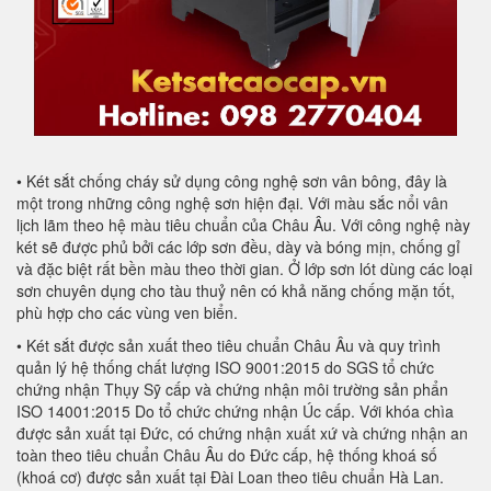
• Két sắt chống cháy sử dụng công nghệ sơn vân bông, đây là
một trong những công nghệ sơn hiện đại. Với màu sắc nổi vân
lịch lãm theo hệ màu tiêu chuẩn của Châu Âu. Với công nghệ này
két sẽ được phủ bởi các lớp sơn đều, dày và bóng mịn, chống gỉ
và đặc biệt rất bền màu theo thời gian. Ở lớp sơn lót dùng các loại
sơn chuyên dụng cho tàu thuỷ nên có khả năng chống mặn tốt,
phù hợp cho các vùng ven biển.
• Két sắt được sản xuất theo tiêu chuẩn Châu Âu và quy trình
quản lý hệ thống chất lượng ISO 9001:2015 do SGS tổ chức
chứng nhận Thụy Sỹ cấp và chứng nhận môi trường sản phẩn
ISO 14001:2015 Do tổ chức chứng nhận Úc cấp. Với khóa chìa
được sản xuất tại Đức, có chứng nhận xuất xứ và chứng nhận an
toàn theo tiêu chuẩn Châu Âu do Đức cấp, hệ thống khoá số
(khoá cơ) được sản xuất tại Đài Loan theo tiêu chuẩn Hà Lan.