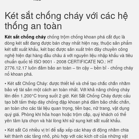
Két sắt chống cháy với các hệ
thống an toàn
Két sắt chống cháy
chống trộm chống khoan phá cắt đục là
dòng két sắt đang được bán chạy nhất hiện nay, thuộc sản phẩm
két sắt xuất khẩu, két bạc được sản xuất trên đây chuyền công
nghệ hiện đại hàng đầu châu á với nguyên liệu nhập khẩu và tiêu
chuẩn quốc tế ISO 9001 - 2008 CERTIFICATE NO.: HT
2776.12.17 luôn đảm bảo an toàn – tin cậy – bền bỉ - chống cháy
nổ khoan phá.
• Két sắt Chống Cháy: được thiết kế và chế tạo chắc chắn nhằm
bảo vệ tài sản một cách an toàn nhất. Với khả năng chống cháy
lên đến 1.200°C trong suốt 2 giờ. Két Sắt Chống Cháy được cấu
tạo bởi tấm thép dày chống đập khoan phá đảm bảo chắc chắn,
an toàn cho các tài liệu quan trọng, tiền bạc, nữ trang, vật dụng
quý giá. Phòng khi hỏa hoạn hoặc trộm cắp, quý khách có thể
yên tâm lựa chọn và hài lòng khi sử sụng két sắt xuất khẩu.
• Két sắt Có nhiều vị trí để sắp xếp các khay di động nhằm chia
két thành các tầng nhỏ, phù hợp với các kích cỡ của những vật