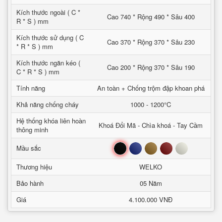
Kích thước ngoài ( C *
Cao 740 * Rộng 490 * Sâu 400
R * S ) mm
Kích thước sử dụng ( C
Cao 370 * Rộng 370 * Sâu 230
* R * S ) mm
Kích thước ngăn kéo (
Cao 200 * Rộng 370 * Sâu 190
C * R * S ) mm
Tính năng
An toàn + Chống trộm đập khoan phá
Khả năng chống cháy
1000 - 1200°C
Hệ thống khóa liên hoàn
Khoá Đổi Mã - Chìa khoá - Tay Cầm
thông minh
Đen
Xanh
Nâu
Đỏ
Trắng
Mầu sắc
Thương hiệu
WELKO
Bảo hành
05 Năm
Giá
4.100.000 VNĐ