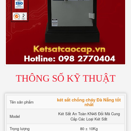
THÔNG SỐ KỸ THUẬT
két sắt chống cháy Đà Nẵng tốt
Tên sản phẩm
nhất
Két Sắt An Toàn KN45 Đổi Mã Cung
Model
Cấp Các Loại Két Sắt
Trọng lượng
80 ± 10Kg