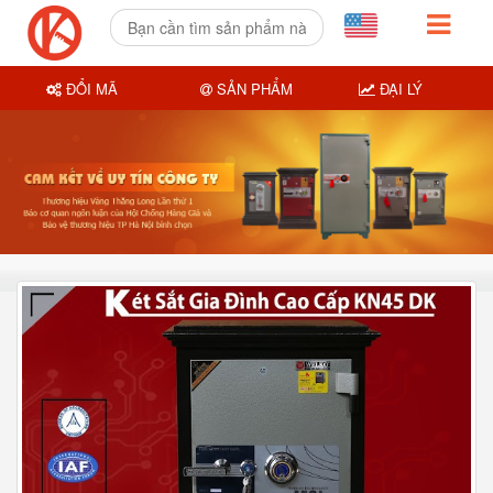
ĐỔI MÃ
SẢN PHẨM
ĐẠI LÝ