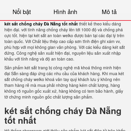
Nổi bật
Hình ảnh
Mô tả
két sắt chống cháy Đà Nẵng tốt nhất
thiết kế theo kiểu dáng
hiện đại. với tính năng chống cháy lên tới 1000 độ và chống phá
cực tốt. hiện tại két sắt an toàn welko được bán tại các đại lý trên
toàn quốc. Với Chất liệu thép cao cấp sơn tĩnh điện ghi xám vv,
phù hợp với mọi không gian văn phòng. Với các kiểu dáng két sắt
đứng. Công nghệ sản xuất hiện đại, nguyên liệu sản xuất nhập
khẩu với tính năng và độ an toàn cao.
Sản phẩm két sắt trang bị công nghệ mã khoá thông minh hiện
đại Sẵn sàng đáp ứng các nhu cầu của khách hàng. Khi mua két
sắt chống cháy welko khoá vân tay quý khách lưu ý không nên
tham hàng rẻ mà mua phải những hàng kém chất lượng, hàng
không rõ nguồn gốc xuất xứ, hàng không có tem bảo hành, giấy
tờ chứng minh nguồn gốc chất lượng sản phẩm.
két sắt chống cháy Đà Nẵng
tốt nhất
Hệ thống showroom giới thiệu sản phẩm két sắt điện tử trên khắp