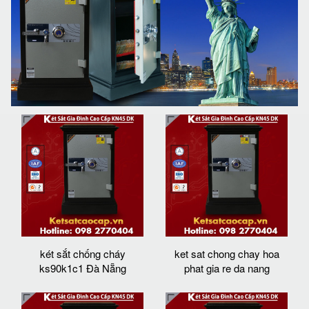
két sắt chống cháy
ket sat chong chay hoa
ks90k1c1 Đà Nẵng
phat gia re da nang