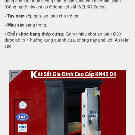
dùng cho Tàu thuỷ chống mặn ở các vùng ven biển Việt Nam
(Công nghệ này chỉ có ở dòng két sắt WELKO Safes).
•
Tay nắm
xếp gọn, an toàn cho trẻ em.
•
Màu sắc
sang trọng.
•
Chốt khóa bằng thép cứng:
Gồm nhiều chốt an toàn Ø30
được bố trí 4 hướng xung quanh cửa, chống nạy phá két. An toàn
cao.