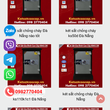
két sắt chống cháy Đà
két sắt chống cháy
Nẵng nào tốt
ks50d Đà Nẵng
0982770404
két sắt chống cháy
két sắt chống cháy Đà
ks110k1c1 Đà Nẵng
Nẵng
back