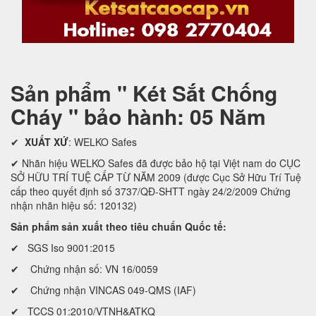
Sản phẩm " Két Sắt Chống
Cháy " bảo hành: 05 Năm
✔
XUẤT XỨ
: WELKO Safes
✔ Nhãn hiệu WELKO Safes đã được bảo hộ tại Việt nam do CỤC
SỞ HỮU TRÍ TUỆ CẤP TỪ NĂM 2009 (được Cục Sở Hữu Trí Tuệ
cấp theo quyết định số 3737/QĐ-SHTT ngày 24/2/2009 Chứng
nhận nhãn hiệu số: 120132)
Sản phẩm sản xuất theo tiêu chuẩn Quốc tế:
✔ SGS Iso 9001:2015
✔ Chứng nhận số: VN 16/0059
✔ Chứng nhận VINCAS 049-QMS (IAF)
✔ TCCS 01:2010/VTNH&ATKQ