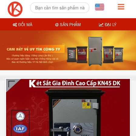
ĐỔI MÃ
SẢN PHẨM
ĐẠI LÝ