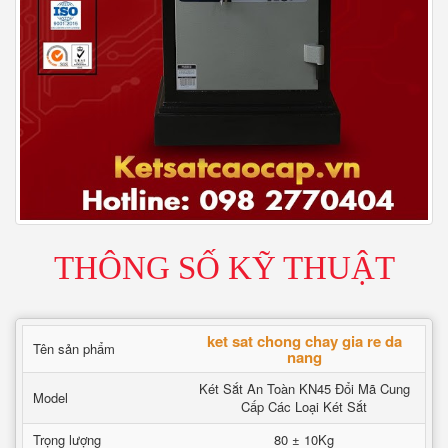
THÔNG SỐ KỸ THUẬT
ket sat chong chay gia re da
Tên sản phẩm
nang
Két Sắt An Toàn KN45 Đổi Mã Cung
Model
Cấp Các Loại Két Sắt
Trọng lượng
80 ± 10Kg