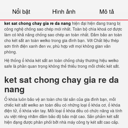
Nổi bật
Hình ảnh
Mô tả
ket sat chong chay gia re da nang
hiện đại hiện đang trang bị
công nghệ chống sao chép mói nhất. Toàn bộ chìa khoá cơ được
làm có khả năng chống sao chép an toàn nhất. Đảm bảo an toàn
cho két sắt an toàn welko trong gia đình bạn. Với Chất liệu thép
sơn tĩnh điện xanh đen vv, phù hợp với mọi không gian văn
phòng.
Hệ thống ổ khóa két sắt an toàn chống cháy thương hiệu welko
safe là phần quan trọng không thể thiếu trong mỗi chiếc két sắt.
ket sat chong chay gia re da
nang
Ổ khóa luôn bảo vệ an toàn cho tài sản của gia đình bạn, mỗi
chiếc két sắt welko an toàn đều có những loại ổ khóa cơ, ổ khóa
điện tử, ổ khóa vân tay. Mỗi loại ổ khóa đều có chức năng và tính
ưu việt riêng nhằm đảm bảo độ bảo mật cao. Sản phẩm két sắt
hiện đạng được phân phối bởi nhà máy công ty két sắt cao cấp.