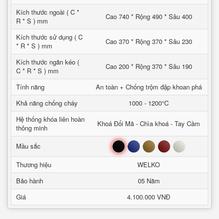
Kích thước ngoài ( C *
Cao 740 * Rộng 490 * Sâu 400
R * S ) mm
Kích thước sử dụng ( C
Cao 370 * Rộng 370 * Sâu 230
* R * S ) mm
Kích thước ngăn kéo (
Cao 200 * Rộng 370 * Sâu 190
C * R * S ) mm
Tính năng
An toàn + Chống trộm đập khoan phá
Khả năng chống cháy
1000 - 1200°C
Hệ thống khóa liên hoàn
Khoá Đổi Mã - Chìa khoá - Tay Cầm
thông minh
Đen
Xanh
Nâu
Đỏ
Trắng
Mầu sắc
Thương hiệu
WELKO
Bảo hành
05 Năm
Giá
4.100.000 VNĐ