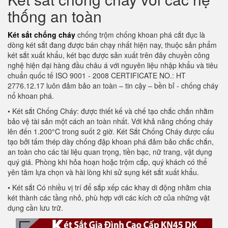
thống an toàn
Két sắt chống cháy
chống trộm chống khoan phá cắt đục là
dòng két sắt đang được bán chạy nhất hiện nay, thuộc sản phẩm
két sắt xuất khẩu, két bạc được sản xuất trên đây chuyền công
nghệ hiện đại hàng đầu châu á với nguyên liệu nhập khẩu và tiêu
chuẩn quốc tế ISO 9001 - 2008 CERTIFICATE NO.: HT
2776.12.17 luôn đảm bảo an toàn – tin cậy – bền bỉ - chống cháy
nổ khoan phá.
• Két sắt Chống Cháy: được thiết kế và chế tạo chắc chắn nhằm
bảo vệ tài sản một cách an toàn nhất. Với khả năng chống cháy
lên đến 1.200°C trong suốt 2 giờ. Két Sắt Chống Cháy được cấu
tạo bởi tấm thép dày chống đập khoan phá đảm bảo chắc chắn,
an toàn cho các tài liệu quan trọng, tiền bạc, nữ trang, vật dụng
quý giá. Phòng khi hỏa hoạn hoặc trộm cắp, quý khách có thể
yên tâm lựa chọn và hài lòng khi sử sụng két sắt xuất khẩu.
• Két sắt Có nhiều vị trí để sắp xếp các khay di động nhằm chia
két thành các tầng nhỏ, phù hợp với các kích cỡ của những vật
dụng cần lưu trữ.