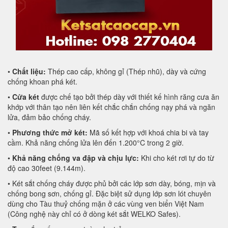
•
Chất liệu:
Thép cao cấp, không gỉ (Thép nhũ), dày và cứng
chống khoan phá két.
•
Cửa két
được chế tạo bởi thép dày với thiết kế hình răng cưa ăn
khớp với thân tạo nên liên kết chắc chắn chống nạy phá và ngăn
lửa, đảm bảo chống cháy.
•
Phương thức mở két:
Mã số kết hợp với khoá chia bi và tay
cầm. Khả năng chống lửa lên đến 1.200°C trong 2 giờ.
•
Khả năng chống va đập và chịu lực:
Khi cho két rơi tự do từ
độ cao 30feet (9.144m).
• Két sắt chống cháy được phủ bởi các lớp sơn dày, bóng, mịn và
chống bong sơn, chống gỉ. Đặc biệt sử dụng lớp sơn lót chuyên
dùng cho Tàu thuỷ chống mặn ở các vùng ven biển Việt Nam
(Công nghệ này chỉ có ở dòng két sắt WELKO Safes).