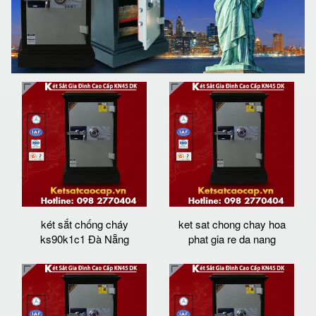
két sắt chống cháy
ket sat chong chay hoa
ks90k1c1 Đà Nẵng
phat gia re da nang