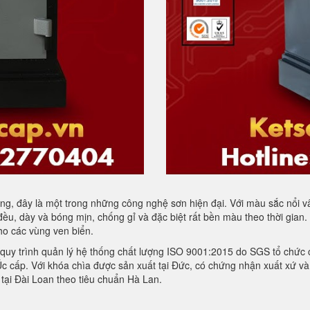
ng, đây là một trong những công nghệ sơn hiện đại. Với màu sắc nổi v
ều, dày và bóng mịn, chống gỉ và đặc biệt rất bền màu theo thời gian.
ho các vùng ven biển.
à quy trình quản lý hệ thống chất lượng ISO 9001:2015 do SGS tổ chứ
 cấp. Với khóa chìa được sản xuất tại Đức, có chứng nhận xuất xứ v
tại Đài Loan theo tiêu chuẩn Hà Lan.