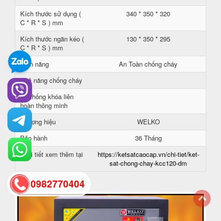
Kích thước sử dụng (
340 * 350 * 320
C * R * S ) mm
Kích thước ngăn kéo (
130 * 350 * 295
C * R * S ) mm
Tính năng
An Toàn chống cháy
Khả năng chống cháy
Hệ thống khóa liên
hoàn thông minh
Thương hiệu
WELKO
Bảo hành
36 Tháng
Chi tiết xem thêm tại
https://ketsatcaocap.vn/chi-tiet/ket-
sat-chong-chay-kcc120-dm
0982770404
back