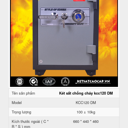
Tên sản phẩm
Két sắt chống cháy kcc120 DM
Model
KCC120 DM
Trọng lượng
100 ± 10kg
Kích thước ngoài ( C *
660 * 440 * 460
R * S ) mm