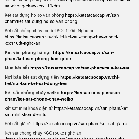
sat-chong-chay-kcc-110-dm
Két sắt đựng hồ sơ văn phòng
https://ketsatcaocap.vn/san-
pham/ket-sat-dung-ho-so-van-phong
Két sắt chống cháy model KCC110dt Nghệ an
https://ketsatcaocap.vn/chi-tiet/ket-sat-chong-chay-model-
kcc110dt-nghe-an
Két văn phòng hà nội
https://ketsatcaocap.vn/san-
pham/ket-van-phong-han-quoc
Mua két sắt
https://ketsatcaocap.vn/san-pham/mua-ket-sat
Nơi bán két sắt đựng tiền
https://ketsatcaocap.vn/chi-
tiet/noi-ban-ket-sat-dung-tien
Két sắt chống cháy welko
https://ketsatcaocap.vn/san-
pham/ket-sat-chong-chay-welko
két sắt mini khoá điện tử
https://ketsatcaocap.vn/san-pham/ket-
sat-mini-khoa-dien-tu
Két sắt giá rẻ
https://ketsatcaocap.vn/san-pham/ket-sat-gia-re
Két sắt chống cháy KCC150kc nghệ an