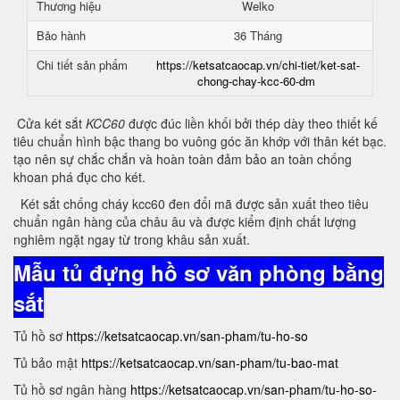
Thương hiệu
Welko
Bảo hành
36 Tháng
Chi tiết sản phẩm
https://ketsatcaocap.vn/chi-tiet/ket-sat-
chong-chay-kcc-60-dm
Cửa két sắt
KCC60
được đúc liền khối bởi thép dày theo thiết kế
tiêu chuẩn hình bậc thang bo vuông góc ăn khớp với thân két bạc.
tạo nên sự chắc chắn và hoàn toàn đảm bảo an toàn chống
khoan phá đục cho két.
Két sắt chống cháy kcc60 đen đổi mã được sản xuất theo tiêu
chuẩn ngân hàng của châu âu và được kiểm định chất lượng
nghiêm ngặt ngay từ trong khâu sản xuất.
Mẫu tủ đựng hồ sơ văn phòng bằng
sắt
Tủ hồ sơ
https://ketsatcaocap.vn/san-pham/tu-ho-so
Tủ bảo mật
https://ketsatcaocap.vn/san-pham/tu-bao-mat
Tủ hồ sơ ngân hàng
https://ketsatcaocap.vn/san-pham/tu-ho-so-