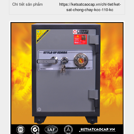
Chi tiết sản phẩm
https://ketsatcaocap.vn/chi-tiet/ket-
sat-chong-chay-kcc-110-kc