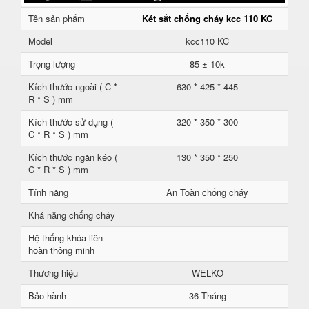
Tên sản phẩm
Két sắt chống cháy kcc 110 KC
Model
kcc110 KC
Trọng lượng
85 ± 10k
Kích thước ngoài ( C *
630 * 425 * 445
R * S ) mm
Kích thước sử dụng (
320 * 350 * 300
C * R * S ) mm
Kích thước ngăn kéo (
130 * 350 * 250
C * R * S ) mm
Tính năng
An Toàn chống cháy
Khả năng chống cháy
Hệ thống khóa liên
hoàn thông minh
Thương hiệu
WELKO
Bảo hành
36 Tháng