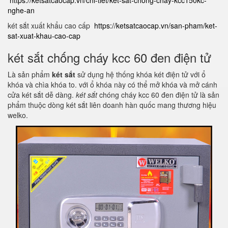
https://ketsatcaocap.vn/chi-tiet/ket-sat-chong-chay-kcc150kc-
nghe-an
két sắt xuất khẩu cao cấp
https://ketsatcaocap.vn/san-pham/ket-
sat-xuat-khau-cao-cap
két sắt chống cháy kcc 60 đen điện tử
Là sản phẩm
két sắt
sử dụng hệ thống khóa két điện tử với ổ
khóa và chìa khóa to. với ổ khóa này có thể mở khóa và mở cánh
cửa két sắt dễ dàng.
két sắt
chóng cháy kcc 60 đen điện tử là sản
phẩm thuộc dòng két sắt liên doanh hàn quốc mang thương hiệu
welko.