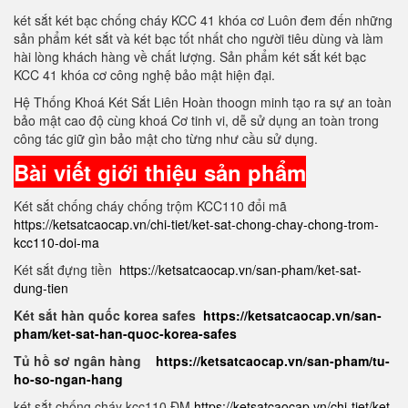
két sắt két bạc chống cháy KCC 41 khóa cơ Luôn đem đến những
sản phẩm két sắt và két bạc tốt nhất cho người tiêu dùng và làm
hài lòng khách hàng về chất lượng. Sản phẩm két sắt két bạc
KCC 41 khóa cơ công nghệ bảo mật hiện đại.
Hệ Thống Khoá Két Sắt Liên Hoàn thoogn minh tạo ra sự an toàn
bảo mật cao độ cùng khoá Cơ tinh vi, dễ sử dụng an toàn trong
công tác giữ gìn bảo mật cho từng như cầu sử dụng.
Bài viết giới thiệu sản phẩm
Két sắt chống cháy chống trộm KCC110 đổi mã
https://ketsatcaocap.vn/chi-tiet/ket-sat-chong-chay-chong-trom-
kcc110-doi-ma
Két sắt đựng tiền
https://ketsatcaocap.vn/san-pham/ket-sat-
dung-tien
Két sắt hàn quốc korea safes
https://ketsatcaocap.vn/san-
pham/ket-sat-han-quoc-korea-safes
Tủ hồ sơ ngân hàng
https://ketsatcaocap.vn/san-pham/tu-
ho-so-ngan-hang
két sắt chống cháy kcc110 ĐM
https://ketsatcaocap.vn/chi-tiet/ket-