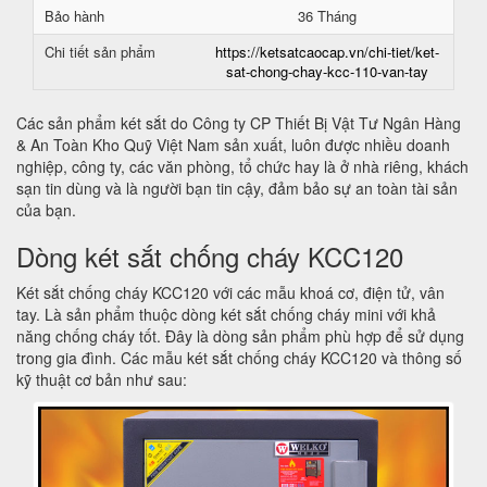
Bảo hành
36 Tháng
Chi tiết sản phẩm
https://ketsatcaocap.vn/chi-tiet/ket-
sat-chong-chay-kcc-110-van-tay
Các sản phẩm két sắt do Công ty CP Thiết Bị Vật Tư Ngân Hàng
& An Toàn Kho Quỹ Việt Nam sản xuất, luôn được nhiều doanh
nghiệp, công ty, các văn phòng, tổ chức hay là ở nhà riêng, khách
sạn tin dùng và là người bạn tin cậy, đảm bảo sự an toàn tài sản
của bạn.
Dòng két sắt chống cháy KCC120
Két sắt chống cháy KCC120 với các mẫu khoá cơ, điện tử, vân
tay. Là sản phẩm thuộc dòng két sắt chống cháy mini với khả
năng chống cháy tốt. Đây là dòng sản phẩm phù hợp để sử dụng
trong gia đình. Các mẫu két sắt chống cháy KCC120 và thông số
kỹ thuật cơ bản như sau: