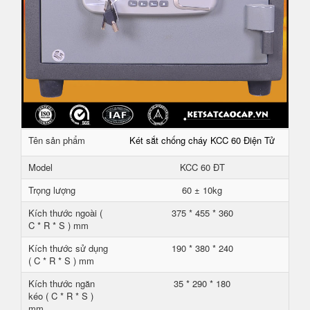
Tên sản phẩm
Két sắt chống cháy KCC 60 Điện Tử
Model
KCC 60 ĐT
Trọng lượng
60 ± 10kg
Kích thước ngoài (
375 * 455 * 360
C * R * S ) mm
Kích thước sử dụng
190 * 380 * 240
( C * R * S ) mm
Kích thước ngăn
35 * 290 * 180
kéo ( C * R * S )
mm