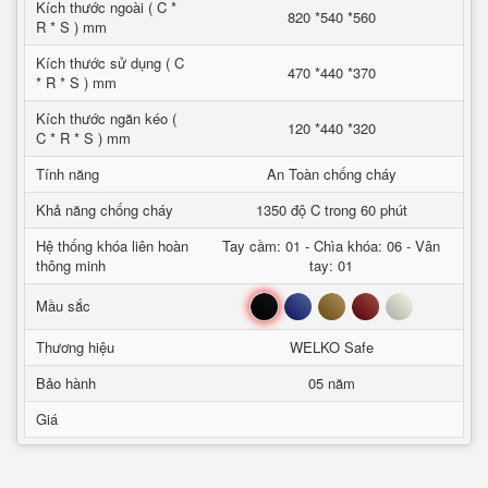
Kích thước ngoài ( C *
820 *540 *560
R * S ) mm
Kích thước sử dụng ( C
470 *440 *370
* R * S ) mm
Kích thước ngăn kéo (
120 *440 *320
C * R * S ) mm
Tính năng
An Toàn chống cháy
Khả năng chống cháy
1350 độ C trong 60 phút
Hệ thống khóa liên hoàn
Tay cầm: 01 - Chìa khóa: 06 - Vân
thông minh
tay: 01
Đen
Xanh
Nâu
Đỏ
Trắng
Mầu sắc
Thương hiệu
WELKO Safe
Bảo hành
05 năm
Giá