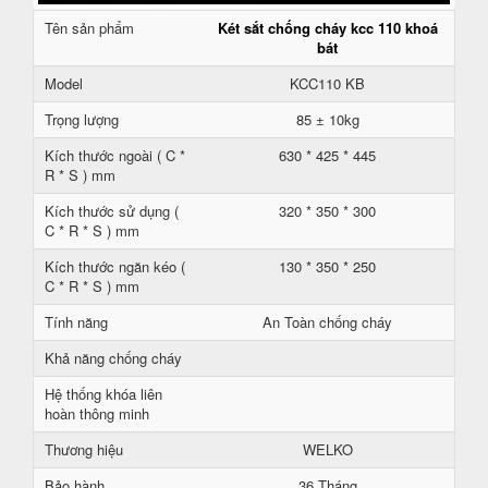
Tên sản phẩm
Két sắt chống cháy kcc 110 khoá
bát
Model
KCC110 KB
Trọng lượng
85 ± 10kg
Kích thước ngoài ( C *
630 * 425 * 445
R * S ) mm
Kích thước sử dụng (
320 * 350 * 300
C * R * S ) mm
Kích thước ngăn kéo (
130 * 350 * 250
C * R * S ) mm
Tính năng
An Toàn chống cháy
Khả năng chống cháy
Hệ thống khóa liên
hoàn thông minh
Thương hiệu
WELKO
Bảo hành
36 Tháng