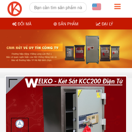
ĐỔI MÃ
SẢN PHẨM
ĐẠI LÝ