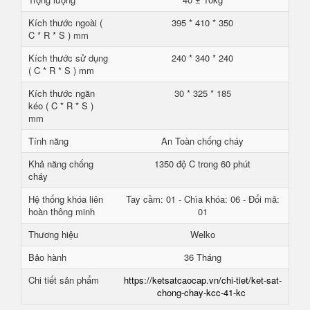
Kích thước ngoài (
395 * 410 * 350
C * R * S ) mm
Kích thước sử dụng
240 * 340 * 240
( C * R * S ) mm
Kích thước ngăn
30 * 325 * 185
kéo ( C * R * S )
mm
Tính năng
An Toàn chống cháy
Khả năng chống
1350 độ C trong 60 phút
cháy
Hệ thống khóa liên
Tay cầm: 01 - Chìa khóa: 06 - Đổi mã:
hoàn thông minh
01
Thương hiệu
Welko
Bảo hành
36 Tháng
Chi tiết sản phẩm
https://ketsatcaocap.vn/chi-tiet/ket-sat-
chong-chay-kcc-41-kc