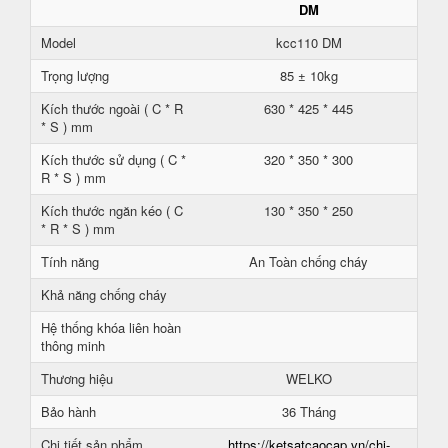
DM
Model
kcc110 DM
Trọng lượng
85 ± 10kg
Kích thước ngoài ( C * R
630 * 425 * 445
* S ) mm
Kích thước sử dụng ( C *
320 * 350 * 300
R * S ) mm
Kích thước ngăn kéo ( C
130 * 350 * 250
* R * S ) mm
Tính năng
An Toàn chống cháy
Khả năng chống cháy
Hệ thống khóa liên hoàn
thông minh
Thương hiệu
WELKO
Bảo hành
36 Tháng
Chi tiết sản phẩm
https://ketsatcaocap.vn/chi-