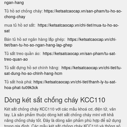
ngan-hang
Tủ hồ sơ chống cháy:
https://ketsatcaocap.vn/san-pham/tu-ho-so-
chong-chay
mua tủ hồ sơ sắt:
https://ketsatcaocap.vn/chi-tiet/mua-tu-ho-so-
sat
Bán tủ hồ sơ ngân hàng lắp ghép:
https://ketsatcaocap.vn/chi-
tiet/ban-tu-ho-so-ngan-hang-lap-ghep
Tủ sắt treo quần áo:
https://ketsatcaocap.vn/san-pham/tu-sat-
treo-quan-ao
Tủ sắt đựng hồ sơ chính hãng:
https://ketsatcaocap.vn/chi-tiet/tu-
sat-dung-ho-so-chinh-hang-hcm
Tủ sắt hoà phá:
https://ketsatcaocap.vn/chi-tiet/thanh-ly-tu-sat-
hoa-phat-tu09k3ck
Dòng két sắt chống cháy KCC110
Két sắt chống cháy KCC110 với các mẫu khoá cơ, điện tử, vân
tay. Là sản phẩm thuộc dòng két sắt chống cháy mini với khả
năng chống cháy tốt. Đây là dòng sản phẩm phù hợp để sử dụng
trong gia đình. Các mẫu két sắt chống cháy KCC110 và thông số