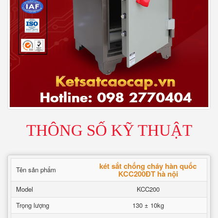
THÔNG SỐ KỸ THUẬT
két sắt chống cháy hàn quốc
Tên sản phẩm
KCC200ĐT hà nội
Model
KCC200
Trọng lượng
130 ± 10kg