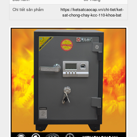
Chi tiết sản phẩm
https://ketsatcaocap.vn/chi-tiet/ket-
sat-chong-chay-kcc-110-khoa-bat