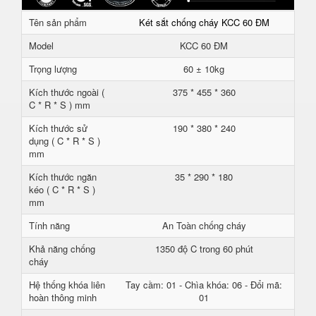
Tên sản phẩm
Két sắt chống cháy KCC 60 ĐM
Model
KCC 60 ĐM
Trọng lượng
60 ± 10kg
Kích thước ngoài (
375 * 455 * 360
C * R * S ) mm
Kích thước sử
190 * 380 * 240
dụng ( C * R * S )
mm
Kích thước ngăn
35 * 290 * 180
kéo ( C * R * S )
mm
Tính năng
An Toàn chống cháy
Khả năng chống
1350 độ C trong 60 phút
cháy
Hệ thống khóa liên
Tay cầm: 01 - Chìa khóa: 06 - Đổi mã:
hoàn thông minh
01