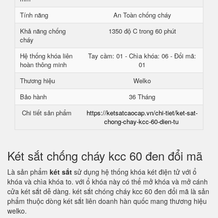
Tính năng
An Toàn chống cháy
Khả năng chống
1350 độ C trong 60 phút
cháy
Hệ thống khóa liên
Tay cầm: 01 - Chìa khóa: 06 - Đổi mã:
hoàn thông minh
01
Thương hiệu
Welko
Bảo hành
36 Tháng
Chi tiết sản phẩm
https://ketsatcaocap.vn/chi-tiet/ket-sat-
chong-chay-kcc-60-dien-tu
Két sắt chống cháy kcc 60 đen đổi mã
Là sản phẩm
két sắt
sử dụng hệ thống khóa két điện tử với ổ
khóa và chìa khóa to. với ổ khóa này có thể mở khóa và mở cánh
cửa két sắt dễ dàng. két sắt chóng cháy kcc 60 đen đổi mã là sản
phẩm thuộc dòng két sắt liên doanh hàn quốc mang thương hiệu
welko.