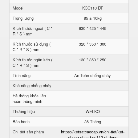
Model
KCC110 DT
Trọng lượng
85 ± 10kg
Kích thước ngoài ( C *
630 * 425 * 445
R * S ) mm
Kích thước sử dụng (
320 * 350 * 300
C * R * S ) mm
Kích thước ngăn kéo (
130 * 350 * 250
C * R * S ) mm
Tính năng
An Toàn chống cháy
Khả năng chống cháy
Hệ thống khóa liên
hoàn thông minh
Thương hiệu
WELKO
Bảo hành
36 Tháng
Chi tiết sản phẩm
https://ketsatcaocap.vn/chi-tiet/ket-
chong-chay-kcc110-dt-dong