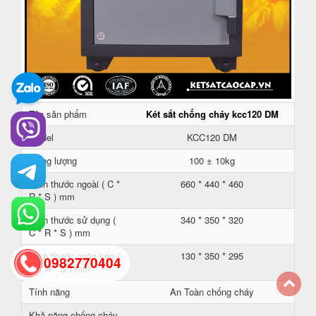
Tên sản phẩm
Két sắt chống cháy kcc120 DM
Model
KCC120 DM
Trọng lượng
100 ± 10kg
Kích thước ngoài ( C *
660 * 440 * 460
R * S ) mm
Kích thước sử dụng (
340 * 350 * 320
C * R * S ) mm
Kích thước ngăn kéo (
130 * 350 * 295
0982770404
C * R * S ) mm
Tính năng
An Toàn chống cháy
back
Khả năng chống cháy