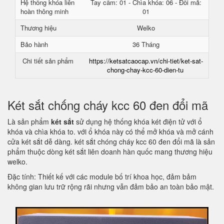
Hệ thống khóa liên
Tay cầm: 01 - Chìa khóa: 06 - Đổi mã:
hoàn thông minh
01
Thương hiệu
Welko
Bảo hành
36 Tháng
Chi tiết sản phẩm
https://ketsatcaocap.vn/chi-tiet/ket-sat-
chong-chay-kcc-60-dien-tu
Két sắt chống cháy kcc 60 đen đổi mã
Là sản phẩm
két sắt
sử dụng hệ thống khóa két điện tử với ổ
khóa và chìa khóa to. với ổ khóa này có thể mở khóa và mở cánh
cửa két sắt dễ dàng. két sắt chóng cháy kcc 60 đen đổi mã là sản
phẩm thuộc dòng két sắt liên doanh hàn quốc mang thương hiệu
welko.
Đặc tính: Thiết kế với các module bố trí khoa học, đảm bảm
không gian lưu trữ rộng rãi nhưng vẫn đảm bảo an toàn bảo mật.