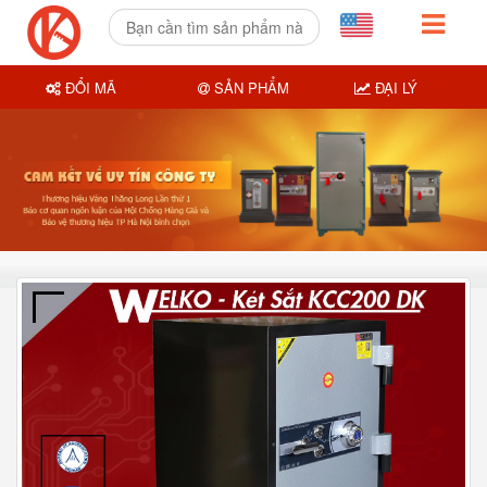
ĐỔI MÃ
SẢN PHẨM
ĐẠI LÝ