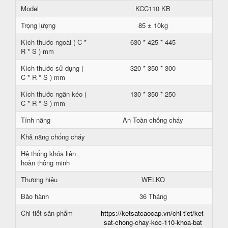
Model
KCC110 KB
Trọng lượng
85 ± 10kg
Kích thước ngoài ( C *
630 * 425 * 445
R * S ) mm
Kích thước sử dụng (
320 * 350 * 300
C * R * S ) mm
Kích thước ngăn kéo (
130 * 350 * 250
C * R * S ) mm
Tính năng
An Toàn chống cháy
Khả năng chống cháy
Hệ thống khóa liên
hoàn thông minh
Thương hiệu
WELKO
Bảo hành
36 Tháng
Chi tiết sản phẩm
https://ketsatcaocap.vn/chi-tiet/ket-
sat-chong-chay-kcc-110-khoa-bat