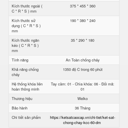
Kích thước ngoài (
375 * 455 * 360
C * R * S ) mm
Kích thước sử
190 * 380 * 240
dụng ( C * R * S )
mm
Kích thước ngăn
35 * 290 * 180
kéo ( C * R * S )
mm
Tính năng
An Toàn chống cháy
Khả năng chống
1350 độ C trong 60 phút
cháy
Hệ thống khóa liên
Tay cầm: 01 - Chìa khóa: 06 - Đổi mã:
hoàn thông minh
01
Thương hiệu
Welko
Bảo hành
36 Tháng
Chi tiết sản phẩm
https://ketsatcaocap.vn/chi-tiet/ket-sat-
chong-chay-kcc-60-dm