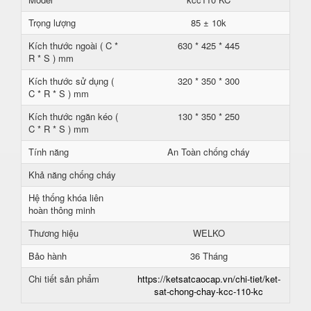
Trọng lượng
85 ± 10k
Kích thước ngoài ( C *
630 * 425 * 445
R * S ) mm
Kích thước sử dụng (
320 * 350 * 300
C * R * S ) mm
Kích thước ngăn kéo (
130 * 350 * 250
C * R * S ) mm
Tính năng
An Toàn chống cháy
Khả năng chống cháy
Hệ thống khóa liên
hoàn thông minh
Thương hiệu
WELKO
Bảo hành
36 Tháng
Chi tiết sản phẩm
https://ketsatcaocap.vn/chi-tiet/ket-
sat-chong-chay-kcc-110-kc