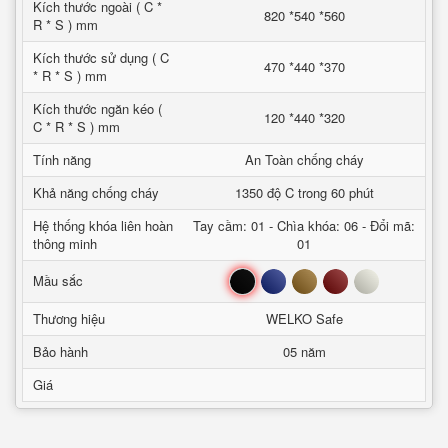
Kích thước ngoài ( C *
820 *540 *560
R * S ) mm
Kích thước sử dụng ( C
470 *440 *370
* R * S ) mm
Kích thước ngăn kéo (
120 *440 *320
C * R * S ) mm
Tính năng
An Toàn chống cháy
Khả năng chống cháy
1350 độ C trong 60 phút
Hệ thống khóa liên hoàn
Tay cầm: 01 - Chìa khóa: 06 - Đổi mã:
thông minh
01
Đen
Xanh
Nâu
Đỏ
Trắng
Mầu sắc
Thương hiệu
WELKO Safe
Bảo hành
05 năm
Giá