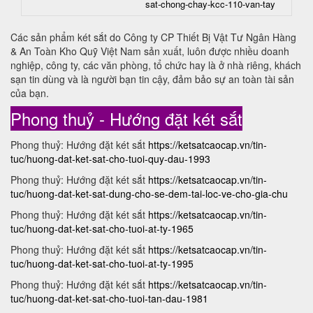
sat-chong-chay-kcc-110-van-tay
Các sản phẩm két sắt do Công ty CP Thiết Bị Vật Tư Ngân Hàng
& An Toàn Kho Quỹ Việt Nam sản xuất, luôn được nhiều doanh
nghiệp, công ty, các văn phòng, tổ chức hay là ở nhà riêng, khách
sạn tin dùng và là người bạn tin cậy, đảm bảo sự an toàn tài sản
của bạn.
Phong thuỷ - Hướng đặt két sắt
Phong thuỷ: Hướng đặt két sắt
https://ketsatcaocap.vn/tin-
tuc/huong-dat-ket-sat-cho-tuoi-quy-dau-1993
Phong thuỷ: Hướng đặt két sắt
https://ketsatcaocap.vn/tin-
tuc/huong-dat-ket-sat-dung-cho-se-dem-tai-loc-ve-cho-gia-chu
Phong thuỷ: Hướng đặt két sắt
https://ketsatcaocap.vn/tin-
tuc/huong-dat-ket-sat-cho-tuoi-at-ty-1965
Phong thuỷ: Hướng đặt két sắt
https://ketsatcaocap.vn/tin-
tuc/huong-dat-ket-sat-cho-tuoi-at-ty-1995
Phong thuỷ: Hướng đặt két sắt
https://ketsatcaocap.vn/tin-
tuc/huong-dat-ket-sat-cho-tuoi-tan-dau-1981