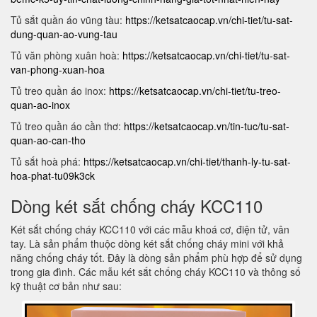
Tủ sắt quần áo vũng tàu:
https://ketsatcaocap.vn/chi-tiet/tu-sat-
dung-quan-ao-vung-tau
Tủ văn phòng xuân hoà:
https://ketsatcaocap.vn/chi-tiet/tu-sat-
van-phong-xuan-hoa
Tủ treo quần áo inox:
https://ketsatcaocap.vn/chi-tiet/tu-treo-
quan-ao-inox
Tủ treo quần áo cần thơ:
https://ketsatcaocap.vn/tin-tuc/tu-sat-
quan-ao-can-tho
Tủ sắt hoà phá:
https://ketsatcaocap.vn/chi-tiet/thanh-ly-tu-sat-
hoa-phat-tu09k3ck
Dòng két sắt chống cháy KCC110
Két sắt chống cháy KCC110 với các mẫu khoá cơ, điện tử, vân
tay. Là sản phẩm thuộc dòng két sắt chống cháy mini với khả
năng chống cháy tốt. Đây là dòng sản phẩm phù hợp để sử dụng
trong gia đình. Các mẫu két sắt chống cháy KCC110 và thông số
kỹ thuật cơ bản như sau: