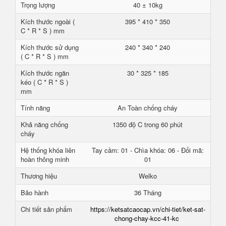
Trọng lượng
40 ± 10kg
Kích thước ngoài (
395 * 410 * 350
C * R * S ) mm
Kích thước sử dụng
240 * 340 * 240
( C * R * S ) mm
Kích thước ngăn
30 * 325 * 185
kéo ( C * R * S )
mm
Tính năng
An Toàn chống cháy
Khả năng chống
1350 độ C trong 60 phút
cháy
Hệ thống khóa liên
Tay cầm: 01 - Chìa khóa: 06 - Đổi mã:
hoàn thông minh
01
Thương hiệu
Welko
Bảo hành
36 Tháng
Chi tiết sản phẩm
https://ketsatcaocap.vn/chi-tiet/ket-sat-
chong-chay-kcc-41-kc