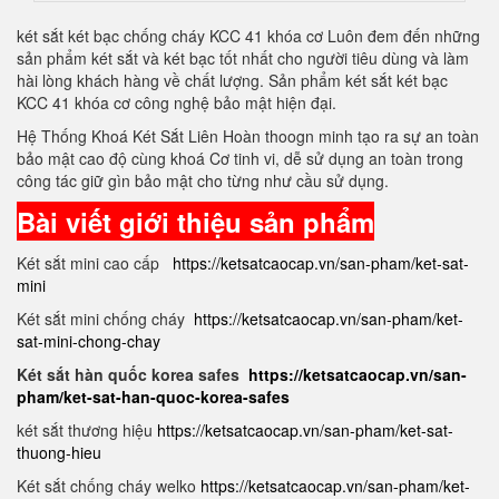
két sắt két bạc chống cháy KCC 41 khóa cơ Luôn đem đến những
sản phẩm két sắt và két bạc tốt nhất cho người tiêu dùng và làm
hài lòng khách hàng về chất lượng. Sản phẩm két sắt két bạc
KCC 41 khóa cơ công nghệ bảo mật hiện đại.
Hệ Thống Khoá Két Sắt Liên Hoàn thoogn minh tạo ra sự an toàn
bảo mật cao độ cùng khoá Cơ tinh vi, dễ sử dụng an toàn trong
công tác giữ gìn bảo mật cho từng như cầu sử dụng.
Bài viết giới thiệu sản phẩm
Két sắt mini cao cấp
https://ketsatcaocap.vn/san-pham/ket-sat-
mini
Két sắt mini chống cháy
https://ketsatcaocap.vn/san-pham/ket-
sat-mini-chong-chay
Két sắt hàn quốc korea safes
https://ketsatcaocap.vn/san-
pham/ket-sat-han-quoc-korea-safes
két sắt thương hiệu
https://ketsatcaocap.vn/san-pham/ket-sat-
thuong-hieu
Két sắt chống cháy welko
https://ketsatcaocap.vn/san-pham/ket-