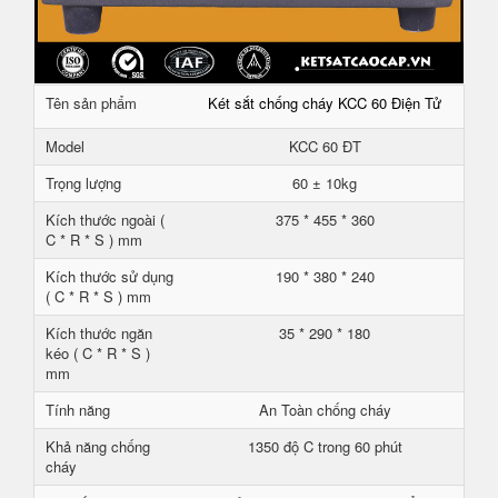
Tên sản phẩm
Két sắt chống cháy KCC 60 Điện Tử
Model
KCC 60 ĐT
Trọng lượng
60 ± 10kg
Kích thước ngoài (
375 * 455 * 360
C * R * S ) mm
Kích thước sử dụng
190 * 380 * 240
( C * R * S ) mm
Kích thước ngăn
35 * 290 * 180
kéo ( C * R * S )
mm
Tính năng
An Toàn chống cháy
Khả năng chống
1350 độ C trong 60 phút
cháy