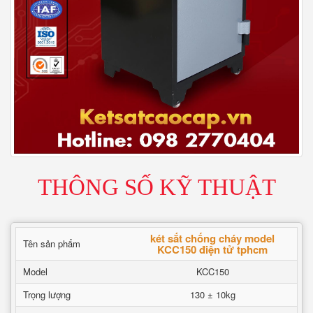
THÔNG SỐ KỸ THUẬT
két sắt chống cháy model
Tên sản phẩm
KCC150 điện tử tphcm
Model
KCC150
Trọng lượng
130 ± 10kg