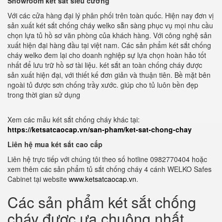
Showroom két sắt siêu cường
Với các cửa hàng đại lý phân phối trên toàn quốc. Hiện nay đơn vị
sản xuất két sắt chống cháy welko sẵn sàng phục vụ mọi nhu cầu
chọn lựa tủ hồ sơ văn phòng của khách hàng. Với công nghệ sản
xuất hiện đại hàng đầu tại việt nam. Các sản phẩm két sắt chống
cháy welko đem lại cho doanh nghiệp sự lựa chọn hoàn hảo tốt
nhất để lưu trữ hồ sơ tài liệu. két sắt an toàn chống cháy được
sản xuất hiện đại, với thiết kế đơn giản và thuận tiên. Bề mặt bên
ngoài tủ được sơn chống trầy xước. giúp cho tủ luôn bền đẹp
trong thời gian sử dụng
Xem các mẫu két sắt chống cháy khác tại:
https://ketsatcaocap.vn/san-pham/ket-sat-chong-chay
Liên hệ mua két sắt cao cấp
Liên hệ trực tiếp với chúng tôi theo số hotline 0982770404 hoặc
xem thêm các sản phẩm tủ sắt chống cháy 4 cánh WELKO Safes
Cabinet tại website
www.ketsatcaocap.vn
.
Các sản phẩm két sắt chống
cháy được ưa chuộng nhất