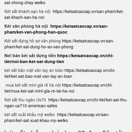
sat-chong-chay-welko
Két sắt khách sạn hà nội
https://ketsatcaocap.vn/san-pham/ket-
sat-khach-san-ha-noi
Két văn phòng hà nội
https://ketsatcaocap.vn/san-
pham/ket-van-phong-han-quoc
Két sắt đựng hồ sơ văn phòng
https://ketsatcaocap.vn/san-
pham/ket-sat-dung-ho-so-van-phong
Nơi bán két sắt đựng tiền
https://ketsatcaocap.vn/chi-
tiet/noi-ban-ket-sat-dung-tien
két sắt bảo mật vân tay an toàn
https://ketsatcaocap.vn/chi-
tiet/ket-sat-bao-mat-van-tay-an-toan
mua két sắt mini giá rẻ hà nội
https://ketsatcaocap.vn/chi-
tiet/mua-ket-sat-mini-gia-re-tai-ha-noi
Két sắt thu ngân Us70
https://ketsatcaocap.vn/chi-tiet/ket-sat-thu-
ngan-us710-american-safes
két sắt xuất khẩu mỹ welko
https://ketsatcaocap.vn/san-
pham/ket-sat-xuat-khau-my-welko