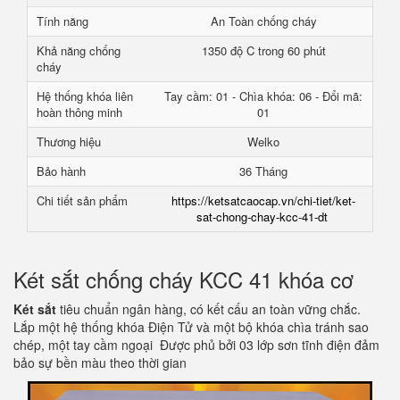
Tính năng
An Toàn chống cháy
Khả năng chống
1350 độ C trong 60 phút
cháy
Hệ thống khóa liên
Tay cầm: 01 - Chìa khóa: 06 - Đổi mã:
hoàn thông minh
01
Thương hiệu
Welko
Bảo hành
36 Tháng
Chi tiết sản phẩm
https://ketsatcaocap.vn/chi-tiet/ket-
sat-chong-chay-kcc-41-dt
Két sắt chống cháy KCC 41 khóa cơ
Két sắt
tiêu chuẩn ngân hàng, có kết cấu an toàn vững chắc.
Lắp một hệ thống khóa Điện Tử và một bộ khóa chìa tránh sao
chép, một tay cầm ngoại Được phủ bởi 03 lớp sơn tĩnh điện đảm
bảo sự bền màu theo thời gian