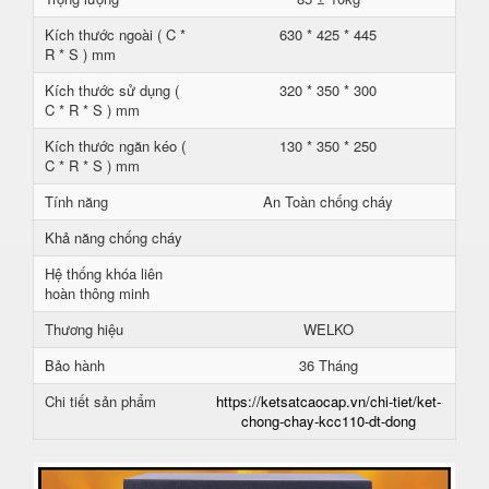
Kích thước ngoài ( C *
630 * 425 * 445
R * S ) mm
Kích thước sử dụng (
320 * 350 * 300
C * R * S ) mm
Kích thước ngăn kéo (
130 * 350 * 250
C * R * S ) mm
Tính năng
An Toàn chống cháy
Khả năng chống cháy
Hệ thống khóa liên
hoàn thông minh
Thương hiệu
WELKO
Bảo hành
36 Tháng
Chi tiết sản phẩm
https://ketsatcaocap.vn/chi-tiet/ket-
chong-chay-kcc110-dt-dong