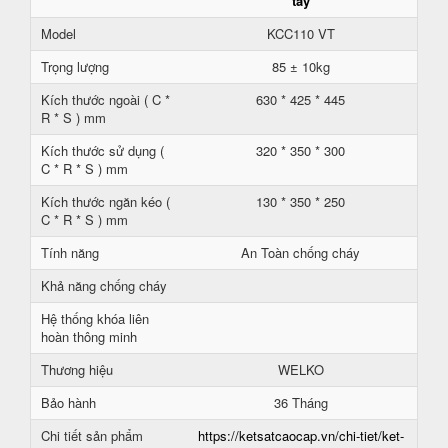
tay
Model
KCC110 VT
Trọng lượng
85 ± 10kg
Kích thước ngoài ( C *
630 * 425 * 445
R * S ) mm
Kích thước sử dụng (
320 * 350 * 300
C * R * S ) mm
Kích thước ngăn kéo (
130 * 350 * 250
C * R * S ) mm
Tính năng
An Toàn chống cháy
Khả năng chống cháy
Hệ thống khóa liên
hoàn thông minh
Thương hiệu
WELKO
Bảo hành
36 Tháng
Chi tiết sản phẩm
https://ketsatcaocap.vn/chi-tiet/ket-