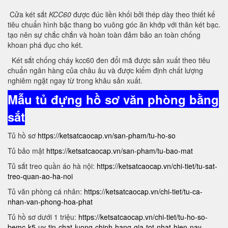
Cửa két sắt
KCC60
được đúc liền khối bởi thép dày theo thiết kế
tiêu chuẩn hình bậc thang bo vuông góc ăn khớp với thân két bạc.
tạo nên sự chắc chắn và hoàn toàn đảm bảo an toàn chống
khoan phá đục cho két.
Két sắt chống cháy kcc60 đen đổi mã được sản xuất theo tiêu
chuẩn ngân hàng của châu âu và được kiểm định chất lượng
nghiêm ngặt ngay từ trong khâu sản xuất.
Mẫu tủ đựng hồ sơ văn phòng bằng
sắt
Tủ hồ sơ
https://ketsatcaocap.vn/san-pham/tu-ho-so
Tủ bảo mật
https://ketsatcaocap.vn/san-pham/tu-bao-mat
Tủ sắt treo quần áo hà nội:
https://ketsatcaocap.vn/chi-tiet/tu-sat-
treo-quan-ao-ha-noi
Tủ văn phòng cá nhân:
https://ketsatcaocap.vn/chi-tiet/tu-ca-
nhan-van-phong-hoa-phat
Tủ hồ sơ dưới 1 triệu:
https://ketsatcaocap.vn/chi-tiet/tu-ho-so-
bemc-k5-uy-tin-chat-luong-chinh-hang-gia-tot-nhat-hien-nay