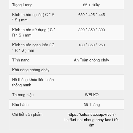
Trọng lượng
85 ± 10kg
Kích thước ngoài ( C * R
630 * 425 * 445
* S ) mm
Kích thước sử dụng ( C *
320 * 350 * 300
R * S ) mm
Kích thước ngăn kéo ( C
130 * 350 * 250
* R * S ) mm
Tính năng
An Toàn chống cháy
Khả năng chống cháy
Hệ thống khóa liên hoàn
thông minh
Thương hiệu
WELKO
Bảo hành
36 Tháng
Chi tiết sản phẩm
https://ketsatcaocap.vn/chi-
tiet/ket-sat-chong-chay-kcc110-
dm