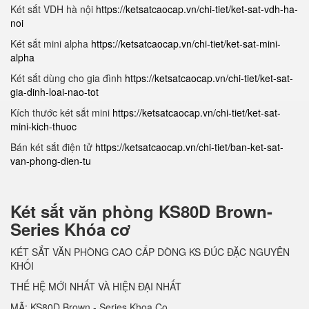
Két sắt VDH hà nội
https://ketsatcaocap.vn/chi-tiet/ket-sat-vdh-ha-
noi
Két sắt mini alpha
https://ketsatcaocap.vn/chi-tiet/ket-sat-mini-
alpha
Két sắt dùng cho gia đình
https://ketsatcaocap.vn/chi-tiet/ket-sat-
gia-dinh-loai-nao-tot
Kích thước két sắt mini
https://ketsatcaocap.vn/chi-tiet/ket-sat-
mini-kich-thuoc
Bán két sắt điện tử
https://ketsatcaocap.vn/chi-tiet/ban-ket-sat-
van-phong-dien-tu
Két sắt văn phòng KS80D Brown-
Series Khóa cơ
KÉT SẮT VĂN PHÒNG CAO CẤP DÒNG KS ĐÚC ĐẶC NGUYÊN
KHỐI
THẾ HỆ MỚI NHẤT VÀ HIỆN ĐẠI NHẤT
MÃ: KS80D Brown - Series Khoa Co