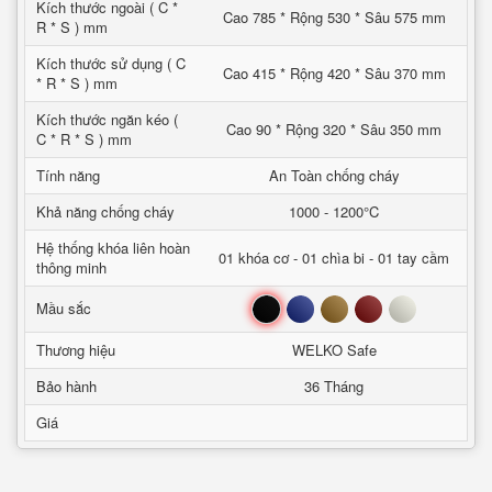
Kích thước ngoài ( C *
Cao 785 * Rộng 530 * Sâu 575 mm
R * S ) mm
Kích thước sử dụng ( C
Cao 415 * Rộng 420 * Sâu 370 mm
* R * S ) mm
Kích thước ngăn kéo (
Cao 90 * Rộng 320 * Sâu 350 mm
C * R * S ) mm
Tính năng
An Toàn chống cháy
Khả năng chống cháy
1000 - 1200°C
Hệ thống khóa liên hoàn
01 khóa cơ - 01 chìa bi - 01 tay cầm
thông minh
Đen
Xanh
Nâu
Đỏ
Trắng
Mầu sắc
Thương hiệu
WELKO Safe
Bảo hành
36 Tháng
Giá