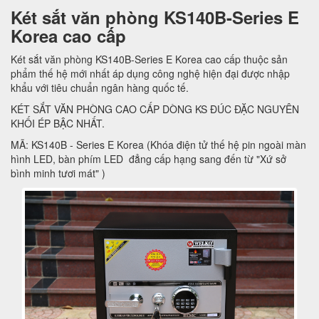
Két sắt văn phòng KS140B-Series E
Korea cao cấp
Két sắt văn phòng KS140B-Series E Korea cao cấp thuộc sản
phẩm thế hệ mới nhất áp dụng công nghệ hiện đại được nhập
khẩu với tiêu chuẩn ngân hàng quốc tế.
KÉT SẮT VĂN PHÒNG CAO CẤP DÒNG KS ĐÚC ĐẶC NGUYÊN
KHỐI ÉP BẬC NHẤT.
MÃ: KS140B - Series E Korea (Khóa điện tử thế hệ pin ngoài màn
hình LED, bàn phím LED đẳng cấp hạng sang đến từ "Xứ sở
bình minh tươi mát" )