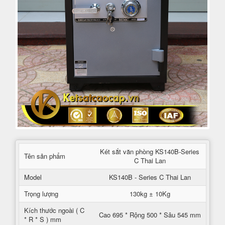
Két sắt văn phòng KS140B-Series
Tên sản phẩm
C Thai Lan
Model
KS140B - Series C Thai Lan
Trọng lượng
130kg ± 10Kg
Kích thước ngoài ( C
Cao 695 * Rộng 500 * Sâu 545 mm
* R * S ) mm