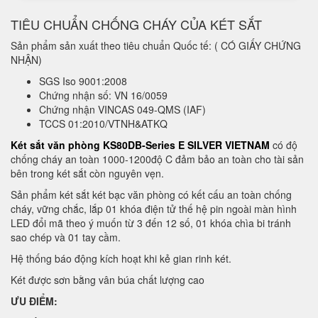
TIÊU CHUẨN CHỐNG CHÁY CỦA KÉT SẮT
Sản phẩm sản xuất theo tiêu chuẩn Quốc tế: ( CÓ GIẤY CHỨNG
NHẬN)
SGS Iso 9001:2008
Chứng nhận số: VN 16/0059
Chứng nhận VINCAS 049-QMS (IAF)
TCCS 01:2010/VTNH&ATKQ
Két sắt văn phòng KS80DB-Series E SILVER VIETNAM
có độ
chống cháy an toàn 1000-1200độ C đảm bảo an toàn cho tài sản
bên trong két sắt còn nguyên vẹn.
Sản phẩm két sắt két bạc văn phòng có kết cấu an toàn chống
cháy, vững chắc, lắp 01 khóa điện tử thế hệ pin ngoài màn hình
LED đổi mã theo ý muốn từ 3 đến 12 số, 01 khóa chìa bi tránh
sao chép và 01 tay cầm.
Hệ thống báo động kích hoạt khi kẻ gian rinh két.
Két được sơn bằng vân búa chất lượng cao
ƯU ĐIỂM: