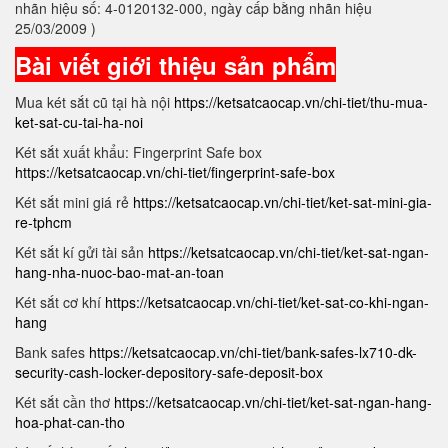
nhãn hiệu số: 4-0120132-000, ngày cấp bằng nhãn hiệu
25/03/2009 )
Bài viết giới thiệu sản phẩm
Mua két sắt cũ tại hà nội
https://ketsatcaocap.vn/chi-tiet/thu-mua-
ket-sat-cu-tai-ha-noi
Két sắt xuất khẩu: Fingerprint Safe box
https://ketsatcaocap.vn/chi-tiet/fingerprint-safe-box
Két sắt mini giá rẻ
https://ketsatcaocap.vn/chi-tiet/ket-sat-mini-gia-
re-tphcm
Két sắt kí gửi tài sản
https://ketsatcaocap.vn/chi-tiet/ket-sat-ngan-
hang-nha-nuoc-bao-mat-an-toan
Két sắt cơ khí
https://ketsatcaocap.vn/chi-tiet/ket-sat-co-khi-ngan-
hang
Bank safes
https://ketsatcaocap.vn/chi-tiet/bank-safes-lx710-dk-
security-cash-locker-depository-safe-deposit-box
Két sắt cần thơ
https://ketsatcaocap.vn/chi-tiet/ket-sat-ngan-hang-
hoa-phat-can-tho