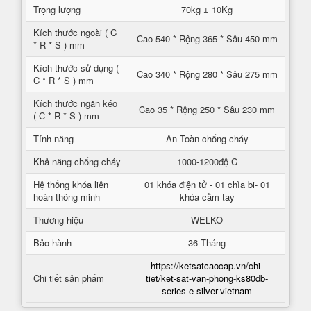
Trọng lượng
70kg ± 10Kg
Kích thước ngoài ( C
Cao 540 * Rộng 365 * Sâu 450 mm
* R * S ) mm
Kích thước sử dụng (
Cao 340 * Rộng 280 * Sâu 275 mm
C * R * S ) mm
Kích thước ngăn kéo
Cao 35 * Rộng 250 * Sâu 230 mm
( C * R * S ) mm
Tính năng
An Toàn chống cháy
Khả năng chống cháy
1000-1200độ C
Hệ thống khóa liên
01 khóa điện tử - 01 chìa bi- 01
hoàn thông minh
khóa cầm tay
Thương hiệu
WELKO
Bảo hành
36 Tháng
https://ketsatcaocap.vn/chi-
Chi tiết sản phẩm
tiet/ket-sat-van-phong-ks80db-
series-e-silver-vietnam