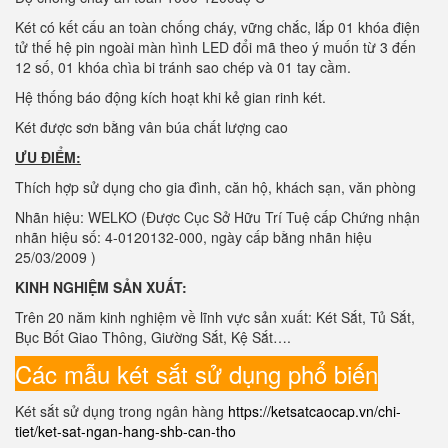
Két có kết cấu an toàn chống cháy, vững chắc, lắp 01 khóa điện
tử thế hệ pin ngoài màn hình LED đổi mã theo ý muốn từ 3 đến
12 số, 01 khóa chìa bi tránh sao chép và 01 tay cầm.
Hệ thống báo động kích hoạt khi kẻ gian rinh két.
Két được sơn bằng vân búa chất lượng cao
ƯU ĐIỂM:
Thích hợp sử dụng cho gia đình, căn hộ, khách sạn, văn phòng
Nhãn hiệu: WELKO (Được Cục Sở Hữu Trí Tuệ cấp Chứng nhận
nhãn hiệu số: 4-0120132-000, ngày cấp bằng nhãn hiệu
25/03/2009 )
KINH NGHIỆM SẢN XUẤT:
Trên 20 năm kinh nghiệm về lĩnh vực sản xuất: Két Sắt, Tủ Sắt,
Bục Bốt Giao Thông, Giường Sắt, Kệ Sắt….
Các mẫu két sắt sử dụng phổ biến
Két sắt sử dụng trong ngân hàng
https://ketsatcaocap.vn/chi-
tiet/ket-sat-ngan-hang-shb-can-tho