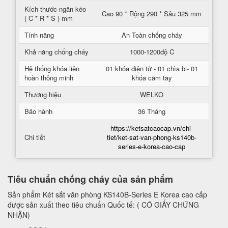
Kích thước ngăn kéo
Cao 90 * Rộng 290 * Sâu 325 mm
( C * R * S ) mm
Tính năng
An Toàn chống cháy
Khả năng chống cháy
1000-1200độ C
Hệ thống khóa liên
01 khóa điện tử - 01 chìa bi- 01
hoàn thông minh
khóa cầm tay
Thương hiệu
WELKO
Bảo hành
36 Tháng
https://ketsatcaocap.vn/chi-
Chi tiết
tiet/ket-sat-van-phong-ks140b-
series-e-korea-cao-cap
Tiêu chuẩn chống cháy của sản phẩm
Sản phẩm Két sắt văn phòng KS140B-Series E Korea cao cấp
được sản xuất theo tiêu chuẩn Quốc tế: ( CÓ GIẤY CHỨNG
NHẬN)