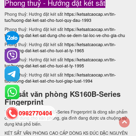
Phong thuỷ - Hướng đặt két sắt
Phong thuỷ: Hướng đặt két sắt
https://ketsatcaocap.vn/tin-
tuc/huong-dat-ket-sat-cho-tuoi-quy-dau-1993
Phong thuỷ: Hướng đặt két sắt
https://ketsatcaocap.vn/tin-
tuc/huong-dat-ket-sat-dung-cho-se-dem-tai-loc-ve-cho-gia-chu
Phong thuỷ: Hướng đặt két sắt
https://ketsatcaocap.vn/tin-
tuc/huong-dat-ket-sat-cho-tuoi-at-ty-1965
Phong thuỷ: Hướng đặt két sắt
https://ketsatcaocap.vn/tin-
tuc/huong-dat-ket-sat-cho-tuoi-at-ty-1995
Phong thuỷ: Hướng đặt két sắt
https://ketsatcaocap.vn/tin-
tuc/huong-dat-ket-sat-cho-tuoi-giap-tuat-1994
Két sắt văn phòng KS160B-Series
Fingerprint
Két sắt văn phòng KS160B-Series Fingerprint là dòng sản phẩm
0982770404
chuyên dùng cho văn phòng, gia đình đang được ưa chuộng sử
dụng khá phổ biến.
back
KÉT SẮT VĂN PHÒNG CAO CẤP DÒNG KS ĐÚC ĐẶC NGUYÊN