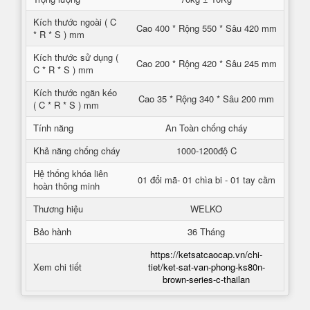
Kích thước ngoài ( C
Cao 400 * Rộng 550 * Sâu 420 mm
* R * S ) mm
Kích thước sử dụng (
Cao 200 * Rộng 420 * Sâu 245 mm
C * R * S ) mm
Kích thước ngăn kéo
Cao 35 * Rộng 340 * Sâu 200 mm
( C * R * S ) mm
Tính năng
An Toàn chống cháy
Khả năng chống cháy
1000-1200độ C
Hệ thống khóa liên
01 đổi mã- 01 chìa bi - 01 tay cầm
hoàn thông minh
Thương hiệu
WELKO
Bảo hành
36 Tháng
https://ketsatcaocap.vn/chi-
Xem chi tiết
tiet/ket-sat-van-phong-ks80n-
brown-series-c-thailan