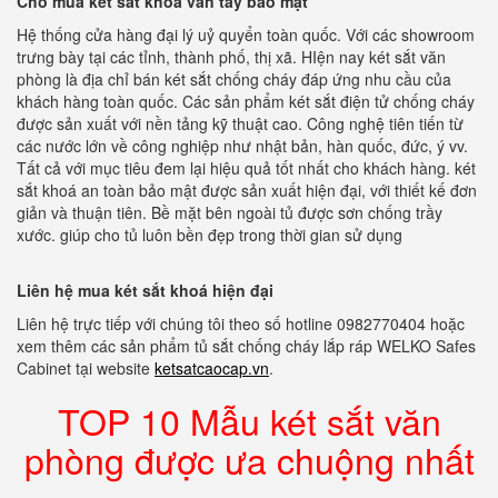
Chỗ mua két sắt khoá vân tay bảo mật
Hệ thống cửa hàng đại lý uỷ quyển toàn quốc. Với các showroom
trưng bày tại các tỉnh, thành phố, thị xã. HIện nay két sắt văn
phòng là địa chỉ bán két sắt chống cháy đáp ứng nhu cầu của
khách hàng toàn quốc. Các sản phẩm két sắt điện tử chống cháy
được sản xuất với nền tảng kỹ thuật cao. Công nghệ tiên tiến từ
các nước lớn về công nghiệp như nhật bản, hàn quốc, đức, ý vv.
Tất cả với mục tiêu đem lại hiệu quả tốt nhất cho khách hàng. két
sắt khoá an toàn bảo mật được sản xuất hiện đại, với thiết kế đơn
giản và thuận tiên. Bề mặt bên ngoài tủ được sơn chống trầy
xước. giúp cho tủ luôn bền đẹp trong thời gian sử dụng
Liên hệ mua két sắt khoá hiện đại
Liên hệ trực tiếp với chúng tôi theo số hotline 0982770404 hoặc
xem thêm các sản phẩm tủ sắt chống cháy lắp ráp WELKO Safes
Cabinet tại website
ketsatcaocap.vn
.
TOP 10 Mẫu két sắt văn
phòng được ưa chuộng nhất