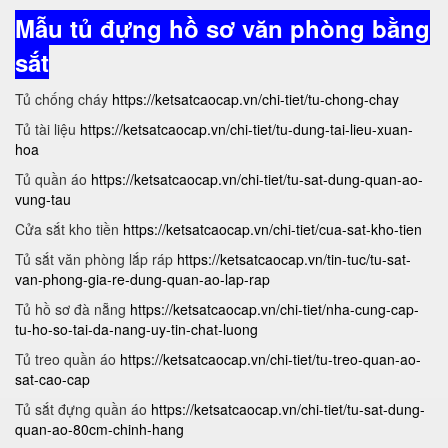
Mẫu tủ đựng hồ sơ văn phòng bằng
sắt
Tủ chống cháy
https://ketsatcaocap.vn/chi-tiet/tu-chong-chay
Tủ tài liệu
https://ketsatcaocap.vn/chi-tiet/tu-dung-tai-lieu-xuan-
hoa
Tủ quần áo
https://ketsatcaocap.vn/chi-tiet/tu-sat-dung-quan-ao-
vung-tau
Cửa sắt kho tiền
https://ketsatcaocap.vn/chi-tiet/cua-sat-kho-tien
Tủ sắt văn phòng lắp ráp
https://ketsatcaocap.vn/tin-tuc/tu-sat-
van-phong-gia-re-dung-quan-ao-lap-rap
Tủ hồ sơ đà nẵng
https://ketsatcaocap.vn/chi-tiet/nha-cung-cap-
tu-ho-so-tai-da-nang-uy-tin-chat-luong
Tủ treo quần áo
https://ketsatcaocap.vn/chi-tiet/tu-treo-quan-ao-
sat-cao-cap
Tủ sắt đựng quần áo
https://ketsatcaocap.vn/chi-tiet/tu-sat-dung-
quan-ao-80cm-chinh-hang