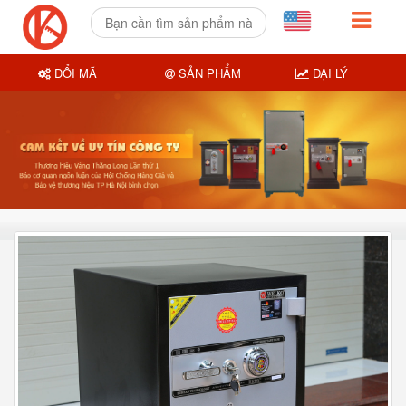
ĐỔI MÃ
SẢN PHẨM
ĐẠI LÝ