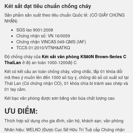
Két sắt đạt tiêu chuẩn chống cháy
Sản phẩm sản xuất theo tiêu chuẩn Quốc tế: (CÓ GIẤY CHỨNG
NHẬN)
SGS Iso 9001:2008
Chứng nhận số: VN 16/0059
Chứng nhận VINCAS 049-QMS (IAF)
TCCS 01:2010/VTNH&ATKQ
Độ chống cháy của
Két sắt văn phòng KS80N Brown-Series C
ThaiLan
ở độ an toàn 1000-1200độ C
Két có kết cấu an toàn chống cháy, vững chắc, lắp 01 khóa đổi
mã theo ý muốn lên đến 1000 số tùy ý, chống dò số có xuất xứ tại
Thái Lan (Có chứng nhận CO), 01 khóa chìa bi tránh sao chép và
01 tay cầm.
Két bạc văn phòng được sơn bằng vân búa chất lượng cao
ƯU ĐIỂM:
Thích hợp sử dụng cho gia đình, căn hộ, khách sạn, văn phòng
Nhãn hiệu: WELKO (Được Cục Sở Hữu Trí Tuệ cấp Chứng nhận