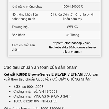
Khả năng chống cháy
1000-1200độ C
Hệ thống khóa liên
01 khóa điện tử - 01 chìa bi- 01
hoàn thông minh
khóa cầm tay
Thương hiệu
WELKO
Bảo hành
36 Tháng
https://ketsatcaocap.vn/chi-
Xem chi tiết sản
tiet/ket-sat-ks80d-brown-series-e-
phẩm
silver-vietnam
Các tiêu chuẩn an toàn của sản phẩm
Két sắt KS80D Brown-Series E SILVER VIETNAM
được sản
xuất theo tiêu chuẩn Quốc tế: ( CÓ GIẤY CHỨNG NHẬN)
SGS Iso 9001:2008
Chứng nhận số: VN 16/0059
Chứng nhận VINCAS 049-QMS (IAF)
TCCS 01:2010/VTNH&ATKQ
Độ chống cháy an toàn 1000-1200độ C