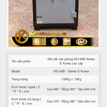
Két sắt văn phòng KS140B-Series
Tên sản phẩm
E Korea cao cấp
Model
KS140B - Series E Korea
Trọng lượng
130Kg ± 10Kg
Kích thước ngoài ( C
Cao 695 * Rộng 500 * Sâu 545 mm
* R * S ) mm
Kích thước sử dụng (
Cao 375 * Rộng 385 * Sâu 340 mm
C * R * S ) mm