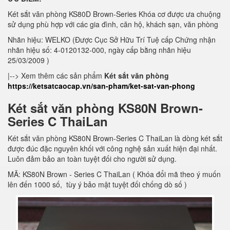
Két sắt văn phòng KS80D Brown-Series Khóa cơ được ưa chuộng
sử dụng phù hợp với các gia đình, căn hộ, khách sạn, văn phòng
Nhãn hiệu: WELKO (Được Cục Sở Hữu Trí Tuệ cấp Chứng nhận
nhãn hiệu số: 4-0120132-000, ngày cấp bằng nhãn hiệu
25/03/2009 )
|--> Xem thêm các sản phẩm
Két sắt văn phòng
https://ketsatcaocap.vn/san-pham/ket-sat-van-phong
Két sắt văn phòng KS80N Brown-
Series C ThaiLan
Két sắt văn phòng KS80N Brown-Series C ThaiLan là dòng két sắt
được đúc đặc nguyên khối với công nghệ sản xuất hiện đại nhất.
Luôn đảm bảo an toàn tuyệt đối cho người sử dụng.
MÃ: KS80N Brown - Series C ThaiLan ( Khóa đổi mã theo ý muốn
lên đến 1000 số, tùy ý bảo mật tuyệt đối chống dò số )