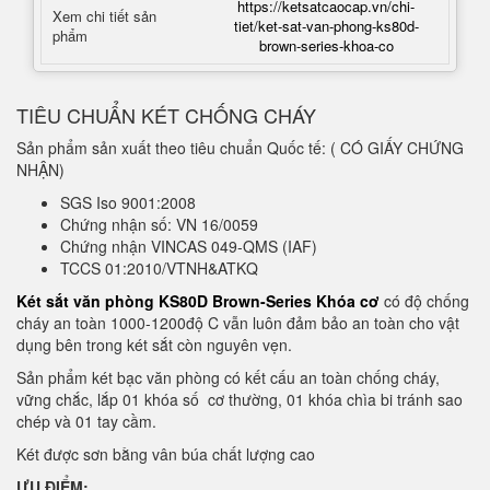
https://ketsatcaocap.vn/chi-
Xem chi tiết sản
tiet/ket-sat-van-phong-ks80d-
phẩm
brown-series-khoa-co
TIÊU CHUẨN KÉT CHỐNG CHÁY
Sản phẩm sản xuất theo tiêu chuẩn Quốc tế: ( CÓ GIẤY CHỨNG
NHẬN)
SGS Iso 9001:2008
Chứng nhận số: VN 16/0059
Chứng nhận VINCAS 049-QMS (IAF)
TCCS 01:2010/VTNH&ATKQ
Két sắt văn phòng KS80D Brown-Series Khóa cơ
có độ chống
cháy an toàn 1000-1200độ C vẫn luôn đảm bảo an toàn cho vật
dụng bên trong két sắt còn nguyên vẹn.
Sản phẩm két bạc văn phòng có kết cấu an toàn chống cháy,
vững chắc, lắp 01 khóa số cơ thường, 01 khóa chìa bi tránh sao
chép và 01 tay cầm.
Két được sơn bằng vân búa chất lượng cao
ƯU ĐIỂM: