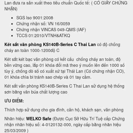
Lan đưa ra sản xuất theo tiêu chuẩn Quốc tế: ( CÓ GIẤY CHỨNG
NHẬN)
SGS Iso 9001:2008
Chứng nhận số: VN 16/0059
Chứng nhận VINCAS 049-QMS (IAF)
TCCS 01:2010/VTNH&ATKQ
Két sắt văn phòng KS140B-Series C Thai Lan
có độ chống
cháy an toàn 1000-1200độ C
Két sắt két bạc văn phòng có kết cấu chống cháy an toàn, độ
bền vững cao, lắp 01 khóa đổi mã theo ý muốn lên đến 1000 số
tùy ý, chống dò số có xuất xứ tại Thái Lan (Có chứng nhận CO),
01 khóa chìa bi tránh sao chép và 01 tay cầm.
Két sắt văn phòng KS140B-Series C Thai Lan sử dụng hệ thống
sơn bằng vân búa chất lượng cao
ƯU ĐIỂM:
Thích hợp sử dụng cho gia đình, căn hộ, khách sạn, văn phòng
Nhãn hiệu:
WELKO Safe
(Được Cục Sở Hữu Trí Tuệ cấp Chứng
nhận nhãn hiệu số: 4-0120132-000, ngày cấp bằng nhãn hiệu
25/03/2009 )