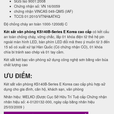
SGS Iso 9001:2008
Chứng nhận số: VN 16/0059
chứng nhận VINCAS 049-QMS (IAF)
TCCS 01:2010/VTNH&ATKQ
Độ chống cháy an toàn 1000-1200độ C
Két sắt văn phòng KS140B-Series E Korea cao cấp
có kết cấu
an toàn chống cháy, vững chắc, lắp 01 khóa điện tử thế hệ pin
ngoài màn hình LED, bàn phím LED đổi mã theo ý muốn từ 3 đến
15 số có xuất xứ tại Hàn Quốc (Có chứng nhận CO), 01 khóa
chìa bi tránh sao chép và 01 tay cầm.
Két sắt két bạc văn phòng sử dụng công nghệ sơn bằng vân búa
chất lượng cao
ƯU ĐIỂM:
Két sắt văn phòng KS140B-Series E Korea cao cấp phù hợp sử
dụng cho gia đình, căn hộ, khách sạn, văn phòng
Nhãn hiệu: WELKO (Được Cục Sở Hữu Trí Tuệ cấp Chứng nhận
nhãn hiệu số: 4-0120132-000, ngày cấp bằng nhãn hiệu
25/03/2009 )