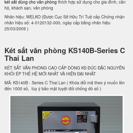
két sắt dùng cho văn phòng
thích hợp sử dụng cho gia đình, căn
hộ, khách sạn, văn phòng
Nhãn hiệu: WELKO (Được Cục Sở Hữu Trí Tuệ cấp Chứng nhận
nhãn hiệu số: 4-0120132-000, ngày cấp bằng nhãn hiệu
25/03/2009 )
Két sắt văn phòng KS140B-Series C
Thai Lan
KÉT SẮT VĂN PHÒNG CAO CẤP DÒNG KS ĐÚC ĐẶC NGUYÊN
KHỐI ÉP THẾ HỆ MỚI NHẤT VÀ HIỆN ĐẠI NHẤT
MÃ: KS140B - Series C Thai Lan ( Khóa đổi mã theo ý muốn lên
đến 1000 số, tùy ý bảo mật tuyệt đối chống dò số )