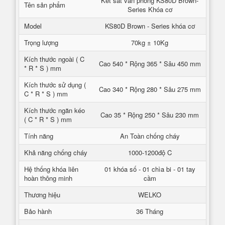
Két sắt văn phòng KS80D Brown-
Tên sản phẩm
Series Khóa cơ
Model
KS80D Brown - Series khóa cơ
Trọng lượng
70kg ± 10Kg
Kích thước ngoài ( C
Cao 540 * Rộng 365 * Sâu 450 mm
* R * S ) mm
Kích thước sử dụng (
Cao 340 * Rộng 280 * Sâu 275 mm
C * R * S ) mm
Kích thước ngăn kéo
Cao 35 * Rộng 250 * Sâu 230 mm
( C * R * S ) mm
Tính năng
An Toàn chống cháy
Khả năng chống cháy
1000-1200độ C
Hệ thống khóa liên
01 khóa số - 01 chìa bi - 01 tay
hoàn thông minh
cầm
Thương hiệu
WELKO
Bảo hành
36 Tháng