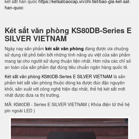
két sắt hàn quốc
https://ketsatcaocap.vn/chi-tiet/bao-gia-ket-sat-
han-quoc
Két sắt văn phòng KS80DB-Series E
SILVER VIETNAM
Ngày nay sản phẩm
két sắt văn phòng
đang được ưa chuộng
sử dụng rất phổ biến bởi những tính năng ưu việt của sản phẩm
mang lại cho người sử dụng thuận tiện nhất. Hơn nữa các chỉ số
an toàn của sản phẩm đạt đúng tiêu chuẩn ngân hàng quốc tế.
Két sắt văn phòng KS80DB-Series E SILVER VIETNAM
là sản
phẩm két sắt văn phòng thuộc dòng ks được đúc đặc nguyên
khối, sản xuất với công nghệ hiện đại nhất, thế hệ két sắt mới
nhất được đưa ra thị trường.
MÃ: KS80DB - Series E SILVER VIETNAM ( Khóa điện tử thế hệ
pin ngoài LED )