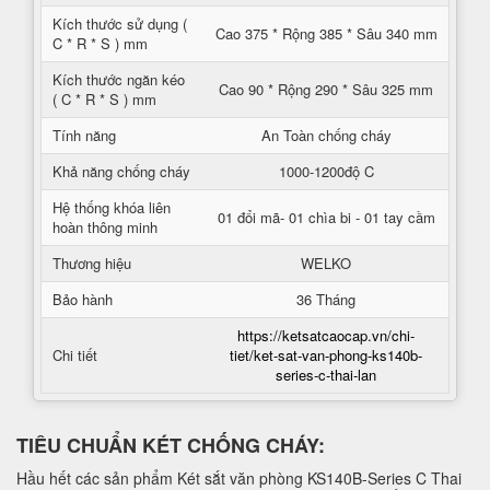
Kích thước sử dụng (
Cao 375 * Rộng 385 * Sâu 340 mm
C * R * S ) mm
Kích thước ngăn kéo
Cao 90 * Rộng 290 * Sâu 325 mm
( C * R * S ) mm
Tính năng
An Toàn chống cháy
Khả năng chống cháy
1000-1200độ C
Hệ thống khóa liên
01 đổi mã- 01 chìa bi - 01 tay cầm
hoàn thông minh
Thương hiệu
WELKO
Bảo hành
36 Tháng
https://ketsatcaocap.vn/chi-
Chi tiết
tiet/ket-sat-van-phong-ks140b-
series-c-thai-lan
TIÊU CHUẨN KÉT CHỐNG CHÁY:
Hầu hết các sản phẩm Két sắt văn phòng KS140B-Series C Thai