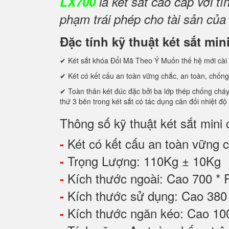
LX700
là két sắt cao cấp với 
phạm trái phép cho tài sản của
Đặc tính kỹ thuật két sắt m
✔ Két sắt khóa Đổi Mã Theo Ý Muốn thế hệ mới cài 
✔ Két có kết cấu an toàn vững chắc, an toàn, chống
✔ Toàn thân két đúc đặc bởi ba lớp thép chống cháy c
thứ 3 bên trong két sắt có tác dụng cân đối nhiệt độ
Thông số kỹ thuật két sắt mi
Két có kết cấu an toàn vững ch
-
Trọng Lượng: 110Kg ± 10Kg
-
Kích thước ngoài: Cao 700 *
-
Kích thước sử dụng: Cao 3
-
Kích thước ngăn kéo: Cao 1
-