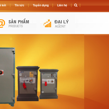
 két
Tin tức
Tuyển dụng
Liên hệ