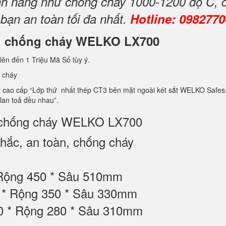
tính năng như chống cháy 1000-1200 độ C, 
 bạn an toàn tối đa nhất.
Hotline: 098277
ini chống cháy WELKO LX700
lên đến 1 Triệu Mã Số tùy ý.
 cháy
ao cấp “Lớp thứ nhất thép CT3 bên mặt ngoài két sắt WELKO Safes, lớp 
 lan toả đều nhau”.
ni chống cháy WELKO LX700
ắc, an toàn, chống cháy
 Rộng 450 * Sâu 510mm
80 * Rộng 350 * Sâu 330mm
00 * Rộng 280 * Sâu 310mm