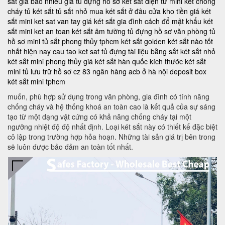
sắt giá bao nhiêu
giá tủ đựng hồ sơ
két sắt điện tử mini
két chống
cháy
tủ két sắt
tủ sắt nhỏ
mua két sắt ở đâu
cửa kho tiền
giá két
sắt mini
ket sat van tay
giá két sắt gia đình
cách đổ mật khẩu két
sắt mini
ket an toan
két sắt âm tường
tủ đựng hồ sơ văn phòng
tủ
hồ sơ mini
tủ sắt phong thủy tphcm
két sắt golden
két sắt nào tốt
nhất hiện nay
cau tao ket sat
tủ đựng tài liệu bằng sắt
két sắt nhỏ
két sắt mini phong thủy
giá két sắt hàn quốc
kích thước két sắt
mini
tủ lưu trữ hồ sơ
cz 83
ngân hàng acb ở hà nội
deposit box
két sắt mini tphcm
muốn, phù hợp sử dụng trong văn phòng, gia đình có tính năng
chống cháy và hệ thống khoá an toàn cao là kết quả của sự sáng
tạo từ một dạng vật cứng có khả năng chống cháy tại một
ngưỡng nhiệt độ độ nhất định. Loại két sắt này có thiết kế đặc biệt
cô lập trong trường hợp hỏa hoạn. Những tài sản giá trị bên trong
sẽ luôn được bảo đảm an toàn tốt nhất.