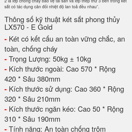
2 là lớp chống cháy bảo vệ tài sản và lớp thép thứ 3 bên trong két
sắt có tác dụng cân đối nhiệt độ lan toả đều nhau”.
Thông số kỹ thuật két sắt phong thủy
LX570 - E Gold
Két có kết cấu an toàn vững chắc, an
-
toàn, chống cháy
Trọng Lượng: 50kg ± 10kg
-
Kích thước ngoài: Cao 570 * Rộng
-
420 * Sâu 380mm
Kích thước sử dụng: Cao 360 * Rộng
-
320 * Sâu 210mm
Kích thước ngăn kéo: Cao 50 * Rộng
-
310 * Sâu 190mm
Tính năng: An toàn chống trộm
-