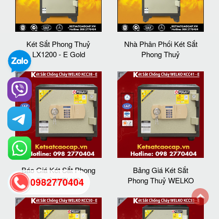
Két Sắt Phong Thuỷ
Nhà Phân Phối Két Sắt
LX1200 - E Gold
Phong Thuỷ
Báo Giá Két Sắt Phong
Bảng Giá Két Sắt
Thuỷ WELKO
Phong Thuỷ WELKO
0982770404
back