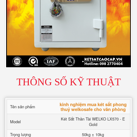
THÔNG SỐ KỸ THUẬT
kinh nghiệm mua két sắt phong
Tên sản phẩm
thuỷ welkosafe cho văn phòng
Két Sắt Thần Tài WELKO LX570 - E
Model
Gold
Trọng lượng
50kg ± 10kg