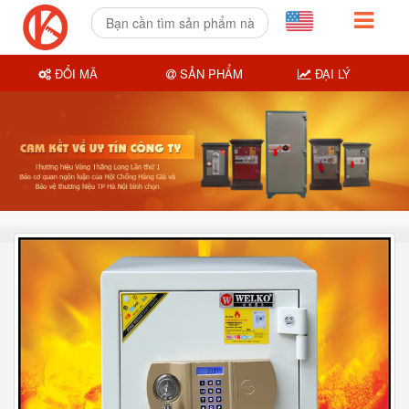
ĐỔI MÃ
SẢN PHẨM
ĐẠI LÝ