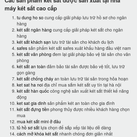
Các sản phẩm két sắt được sản xuất tại nhà
máy két sắt cao cấp
tu dung ho so
cung cấp giải pháp lưu trữ hồ sơ cho ngân
hàng
két sắt ngân hàng
cung cấp giải pháp két sắt cho ngân
hàng
két sắt khách sạn
lưu trữ tài sản cho khách du lịch
safes
sản phẩm két sắt safes xuât khẩu hàng đầu việt nam
két sắt văn phòng
đem lại giải pháp bảo vệ tài sản cho văn
phòng
két sắt an toàn
đảm bảo tài sản được bảo vệ tốt, lưu trữ
gọn gàng
két sắt chống cháy
an toàn lưu trữ tài sản trong hỏa hoạn
ket sat ha noi
địa chỉ mua sắm két sắt uy tín tại hà nội
két sắt hàn quốc
công nghệ sản xuất két sắt thiết kế năng
động
ket sat gia dinh
sản phẩm két an toàn cho gia đình
két sắt đựng tiền
phong thủy được nhiều khách hàng chọn
mua
mua két sắt mini ở đâu
tủ hồ sơ sắt
lựa chọn để sắp xếp tài liệu dễ dàng
cách mở khóa két sắt
nhanh chóng đơn giản nhất