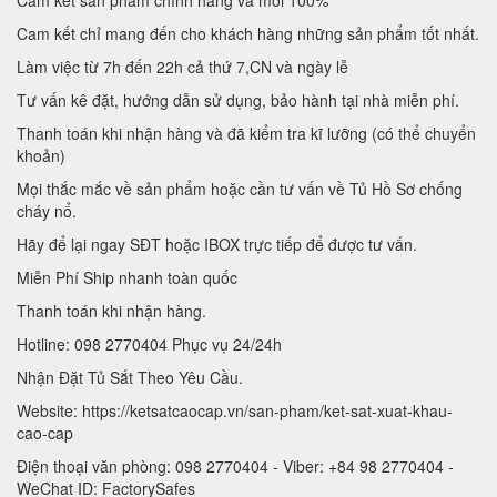
Cam kết sản phẩm chính hãng và mới 100%
Cam kết chỉ mang đến cho khách hàng những sản phẩm tốt nhất.
Làm việc từ 7h đến 22h cả thứ 7,CN và ngày lễ
Tư vấn kê đặt, hướng dẫn sử dụng, bảo hành tại nhà miễn phí.
Thanh toán khi nhận hàng và đã kiểm tra kĩ lưỡng (có thể chuyển
khoản)
Mọi thắc mắc về sản phẩm hoặc cần tư vấn về Tủ Hồ Sơ chống
cháy nổ.
Hãy để lại ngay SĐT hoặc IBOX trực tiếp để được tư vấn.
Miễn Phí Ship nhanh toàn quốc
Thanh toán khi nhận hàng.
Hotline: 098 2770404 Phục vụ 24/24h
Nhận Đặt Tủ Sắt Theo Yêu Cầu.
Website: https://ketsatcaocap.vn/san-pham/ket-sat-xuat-khau-
cao-cap
Điện thoại văn phòng: 098 2770404 - Viber: +84 98 2770404 -
WeChat ID: FactorySafes