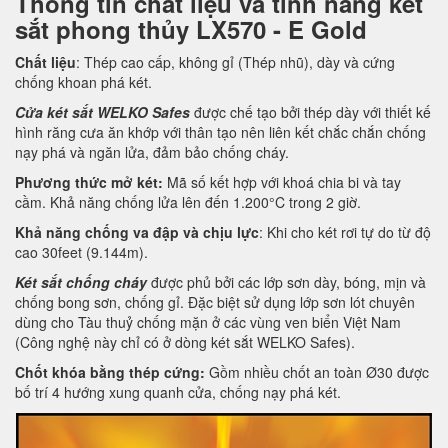
Thông tin chất liệu và tính năng két
sắt phong thủy LX570 - E Gold
Chất liệu
: Thép cao cấp, không gỉ (Thép nhũ), dày và cứng
chống khoan phá két.
Cửa két sắt WELKO Safes
được chế tạo bởi thép dày với thiết kế
hình răng cưa ăn khớp với thân tạo nên liên kết chắc chắn chống
nạy phá và ngăn lửa, đảm bảo chống cháy.
Phương thức mở két:
Mã số kết hợp với khoá chia bi và tay
cầm. Khả năng chống lửa lên đến 1.200°C trong 2 giờ.
Khả năng chống va đập và chịu lực
: Khi cho két rơi tự do từ độ
cao 30feet (9.144m).
Két sắt chống cháy
được phủ bởi các lớp sơn dày, bóng, mịn và
chống bong sơn, chống gỉ. Đặc biệt sử dụng lớp sơn lót chuyên
dùng cho Tàu thuỷ chống mặn ở các vùng ven biển Việt Nam
(Công nghệ này chỉ có ở dòng két sắt WELKO Safes).
Chốt khóa bằng thép cứng:
Gồm nhiều chốt an toàn Ø30 được
bố trí 4 hướng xung quanh cửa, chống nạy phá két.