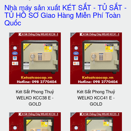
Nhà máy sản xuất KÉT SẮT - TỦ SẮT -
TỦ HỒ SƠ Giao Hàng Miễn Phí Toàn
Quốc
Két Sắt Phong Thuỷ
Két Sắt Phong Thuỷ
WELKO KCC38 E -
WELKO KCC41 E -
GOLD
GOLD