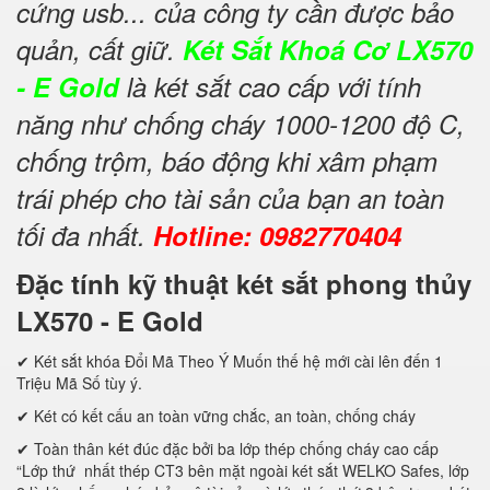
cứng usb... của công ty cần được bảo
quản, cất giữ.
Két Sắt Khoá Cơ LX570
- E Gold
là két sắt cao cấp với tính
năng như chống cháy 1000-1200 độ C,
chống trộm, báo động khi xâm phạm
trái phép cho tài sản của bạn an toàn
tối đa nhất.
Hotline: 0982770404
Đặc tính kỹ thuật két sắt phong thủy
LX570 - E Gold
✔ Két sắt khóa Đổi Mã Theo Ý Muốn thế hệ mới cài lên đến 1
Triệu Mã Số tùy ý.
✔ Két có kết cấu an toàn vững chắc, an toàn, chống cháy
✔ Toàn thân két đúc đặc bởi ba lớp thép chống cháy cao cấp
“Lớp thứ nhất thép CT3 bên mặt ngoài két sắt WELKO Safes, lớp