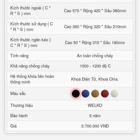
Kích thước ngoài ( C *
Cao 570 * Rộng 420 * Sâu 380mm
R * S ) mm
Kích thước sử dụng ( C
Cao 360 * Rộng 320 * Sâu 210mm
* R * S ) mm
Kích thước ngăn kéo (
Cao 50 * Rộng 310 * Sâu 190mm
C * R * S ) mm
Tính năng
An toàn chống cháy
Khả năng chống cháy
1000 - 1200 độ C
Hệ thống khóa liên hoàn
Khoá Điện Tử, Khoá Chìa.
thông minh
Đen
Xanh
Nâu
Đỏ
Trắng
Mầu sắc
Thương hiệu
WELKO
Bảo hành
5 năm
Giá
3.700.000 VNĐ