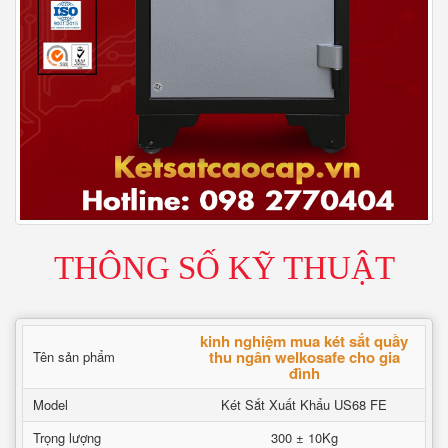
THÔNG SỐ KỸ THUẬT
kinh nghiệm mua két sắt quầy
thu ngân welkosafe cho gia
Tên sản phẩm
đình
Model
Két Sắt Xuất Khẩu US68 FE
Trọng lượng
300 ± 10Kg