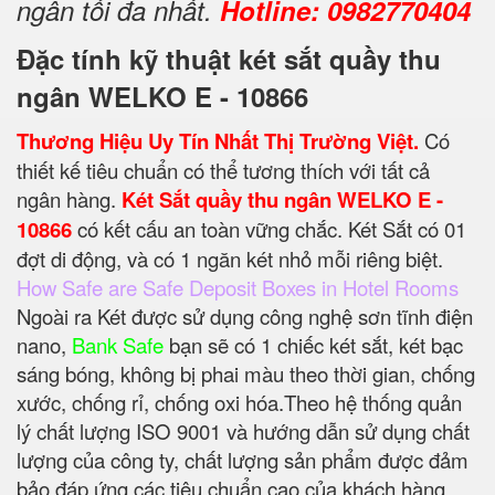
ngân tối đa nhất.
Hotline: 0982770404
Đặc tính kỹ thuật két sắt quầy thu
ngân WELKO E - 10866
Thương Hiệu Uy Tín Nhất Thị Trường Việt.
Có
thiết kế tiêu chuẩn có thể tương thích với tất cả
ngân hàng.
Két Sắt quầy thu ngân WELKO E -
10866
có kết cấu an toàn vững chắc. Két Sắt có 01
đợt di động, và có 1 ngăn két nhỏ mỗi riêng biệt.
How Safe are Safe Deposit Boxes in Hotel Rooms
Ngoài ra Két được sử dụng công nghệ sơn tĩnh điện
nano,
Bank Safe
bạn sẽ có 1 chiếc két sắt, két bạc
sáng bóng, không bị phai màu theo thời gian, chống
xước, chống rỉ, chống oxi hóa.Theo hệ thống quản
lý chất lượng ISO 9001 và hướng dẫn sử dụng chất
lượng của công ty, chất lượng sản phẩm được đảm
bảo đáp ứng các tiêu chuẩn cao của khách hàng.