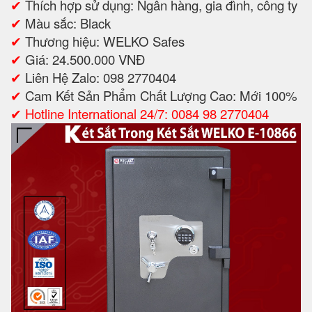
✔
Thích hợp sử dụng: Ngân hàng, gia đình, công ty
✔
Màu sắc: Black
✔
Thương hiệu: WELKO Safes
✔
Giá: 24.500.000 VNĐ
✔
Liên Hệ Zalo: 098 2770404
✔
Cam Kết Sản Phẩm Chất Lượng Cao: Mới 100%
✔
Hotline International 24/7: 0084 98 2770404