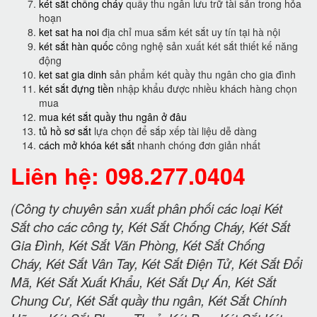
két sắt chống cháy
quầy thu ngân lưu trữ tài sản trong hỏa
hoạn
ket sat ha noi
địa chỉ mua sắm két sắt uy tín tại hà nội
két sắt hàn quốc
công nghệ sản xuất két sắt thiết kế năng
động
ket sat gia dinh
sản phẩm két quầy thu ngân cho gia đình
két sắt đựng tiền
nhập khẩu được nhiều khách hàng chọn
mua
mua két sắt quầy thu ngân ở đâu
tủ hồ sơ sắt
lựa chọn để sắp xếp tài liệu dễ dàng
cách mở khóa két sắt
nhanh chóng đơn giản nhất
Liên hệ: 098.277.0404
(Công ty chuyên sản xuất phân phối các loại Két
Sắt cho các công ty, Két Sắt Chống Cháy, Két Sắt
Gia Đình, Két Sắt Văn Phòng, Két Sắt Chống
Cháy, Két Sắt Vân Tay, Két Sắt Điện Tử, Két Sắt Đổi
Mã, Két Sắt Xuất Khẩu, Két Sắt Dự Án, Két Sắt
Chung Cư, Két Sắt quầy thu ngân, Két Sắt Chính