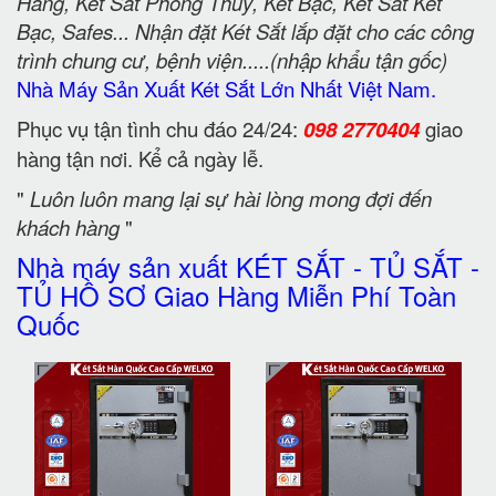
Hãng, Két Sắt Phong Thuỷ, Két Bạc, Két Sắt Két
Bạc, Safes... Nhận đặt Két Sắt lắp đặt cho các công
trình chung cư, bệnh viện.....(nhập khẩu tận gốc)
Nhà Máy Sản Xuất Két Sắt Lớn Nhất Việt Nam.
Phục vụ tận tình chu đáo 24/24:
098 2770404
giao
hàng tận nơi. Kể cả ngày lễ.
"
Luôn luôn mang lại sự hài lòng mong đợi đến
khách hàng
"
Nhà máy sản xuất KÉT SẮT - TỦ SẮT -
TỦ HỒ SƠ Giao Hàng Miễn Phí Toàn
Quốc