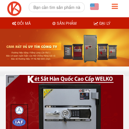
ĐỔI MÃ
SẢN PHẨM
ĐẠI LÝ