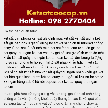
Có thể bạn quan tâm:
két sắt văn phòng
ket sat gia dinh
mua két sắt
két sắt alpha
két
sắt giá bao nhiêu
giá tủ đựng hồ sơ
két sắt điện tử mini
két chống
cháy
tủ két sắt
tủ sắt nhỏ
mua két sắt ở đâu
cửa kho tiền
giá két
sắt quầy thu ngân
ket sat van tay
giá két sắt gia đình
cách đổ mật
khẩu két sắt quầy thu ngân
ket an toan
két sắt âm tường
tủ đựng
hồ sơ văn phòng
tủ hồ sơ mini
tủ sắt nhập khẩu tphcm
két sắt
golden
két sắt nào tốt nhất hiện nay
cau tao ket sat
tủ đựng tài
liệu bằng sắt
két sắt nhỏ
két sắt quầy thu ngân nhập khẩu
giá két
sắt hàn quốc
kích thước két sắt quầy thu ngân
tủ lưu trữ hồ sơ
cz
83
ngân hàng acb ở hà nội
deposit box
két sắt quầy thu ngân
tphcm
muốn, phù hợp sử dụng trong văn phòng, gia đình có tính năng
chống cháy và hệ thống khoá quầy thu ngân cao là kết quả của
sự sáng tạo từ một dạng vật cứng có khả năng chống cháy tại
một ngưỡng nhiệt độ độ nhất định. Loại két sắt này có thiết kế