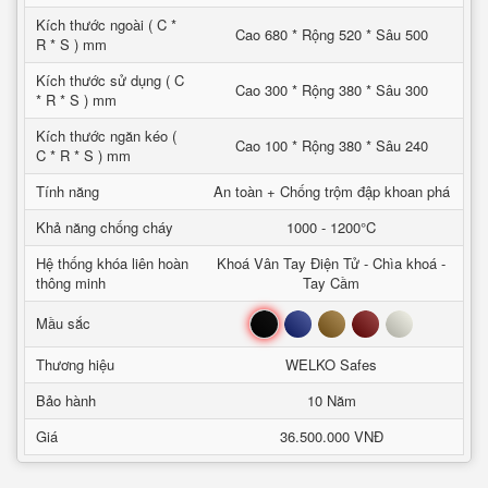
Kích thước ngoài ( C *
Cao 680 * Rộng 520 * Sâu 500
R * S ) mm
Kích thước sử dụng ( C
Cao 300 * Rộng 380 * Sâu 300
* R * S ) mm
Kích thước ngăn kéo (
Cao 100 * Rộng 380 * Sâu 240
C * R * S ) mm
Tính năng
An toàn + Chống trộm đập khoan phá
Khả năng chống cháy
1000 - 1200°C
Hệ thống khóa liên hoàn
Khoá Vân Tay Điện Tử - Chìa khoá -
thông minh
Tay Cầm
Đen
Xanh
Nâu
Đỏ
Trắng
Mầu sắc
Thương hiệu
WELKO Safes
Bảo hành
10 Năm
Giá
36.500.000 VNĐ