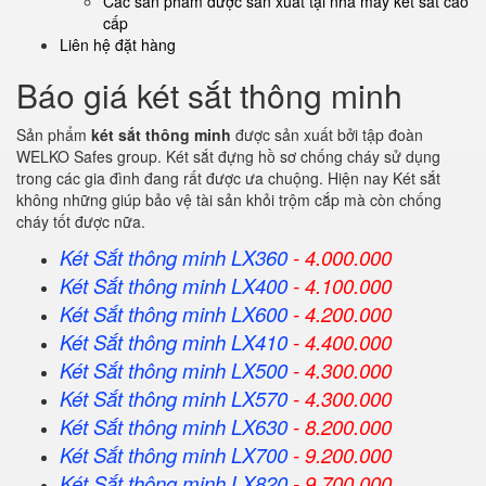
Các sản phẩm được sản xuất tại nhà máy két sắt cao
cấp
Liên hệ đặt hàng
Báo giá két sắt thông minh
Sản phẩm
két sắt thông minh
được sản xuất bởi tập đoàn
WELKO Safes group. Két sắt đựng hồ sơ chống cháy sử dụng
trong các gia đình đang rất được ưa chuộng. Hiện nay Két sắt
không những giúp bảo vệ tài sản khỏi trộm cắp mà còn chống
cháy tốt được nữa.
Két Sắt thông minh LX360
- 4.000.000
Két Sắt
thông minh
LX400
- 4.100.000
Két Sắt
thông minh
LX600
- 4.200.000
Két Sắt
thông minh
LX410
- 4.400.000
Két Sắt
thông minh
LX500
- 4.300.000
Két Sắt
thông minh
LX570
- 4.300.000
Két Sắt
thông minh
LX630
- 8.200.000
Két Sắt
thông minh
LX700
- 9.200.000
Két Sắt
thông minh
LX820
- 9.700.000