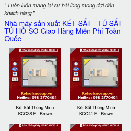
"
Luôn luôn mang lại sự hài lòng mong đợi đến
khách hàng
"
Nhà máy sản xuất KÉT SẮT - TỦ SẮT -
TỦ HỒ SƠ Giao Hàng Miễn Phí Toàn
Quốc
Két Sắt Thông Minh
Két Sắt Thông Minh
KCC38 E - Brown
KCC41 E - Brown