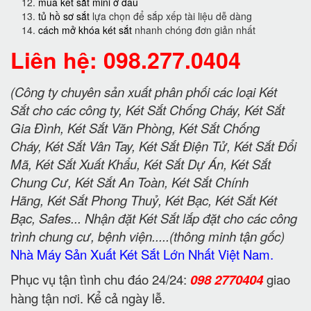
mua két sắt mini ở đâu
tủ hồ sơ sắt
lựa chọn để sắp xếp tài liệu dễ dàng
cách mở khóa két sắt
nhanh chóng đơn giản nhất
Liên hệ: 098.277.0404
(Công ty chuyên sản xuất phân phối các loại Két
Sắt cho các công ty, Két Sắt Chống Cháy, Két Sắt
Gia Đình, Két Sắt Văn Phòng, Két Sắt Chống
Cháy, Két Sắt Vân Tay, Két Sắt Điện Tử, Két Sắt Đổi
Mã, Két Sắt Xuất Khẩu, Két Sắt Dự Án, Két Sắt
Chung Cư, Két Sắt An Toàn, Két Sắt Chính
Hãng, Két Sắt Phong Thuỷ, Két Bạc, Két Sắt Két
Bạc, Safes... Nhận đặt Két Sắt lắp đặt cho các công
trình chung cư, bệnh viện.....(thông minh tận gốc)
Nhà Máy Sản Xuất Két Sắt Lớn Nhất Việt Nam.
Phục vụ tận tình chu đáo 24/24:
098 2770404
giao
hàng tận nơi. Kể cả ngày lễ.