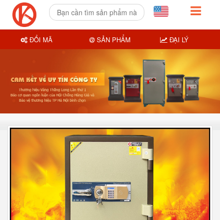
ĐỔI MÃ
SẢN PHẨM
ĐẠI LÝ