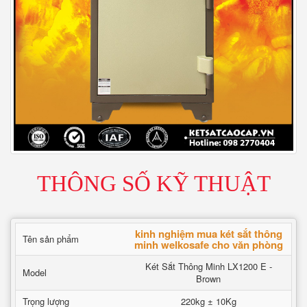
THÔNG SỐ KỸ THUẬT
kinh nghiệm mua két sắt thông
Tên sản phẩm
minh welkosafe cho văn phòng
Két Sắt Thông Minh LX1200 E -
Model
Brown
Trọng lượng
220kg ± 10Kg