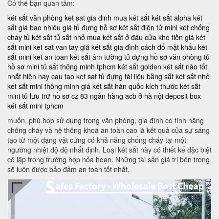
Có thể bạn quan tâm:
két sắt văn phòng
ket sat gia dinh
mua két sắt
két sắt alpha
két
sắt giá bao nhiêu
giá tủ đựng hồ sơ
két sắt điện tử mini
két chống
cháy
tủ két sắt
tủ sắt nhỏ
mua két sắt ở đâu
cửa kho tiền
giá két
sắt mini
ket sat van tay
giá két sắt gia đình
cách đổ mật khẩu két
sắt mini
ket an toan
két sắt âm tường
tủ đựng hồ sơ văn phòng
tủ
hồ sơ mini
tủ sắt thông minh tphcm
két sắt golden
két sắt nào tốt
nhất hiện nay
cau tao ket sat
tủ đựng tài liệu bằng sắt
két sắt nhỏ
két sắt mini thông minh
giá két sắt hàn quốc
kích thước két sắt
mini
tủ lưu trữ hồ sơ
cz 83
ngân hàng acb ở hà nội
deposit box
két sắt mini tphcm
muốn, phù hợp sử dụng trong văn phòng, gia đình có tính năng
chống cháy và hệ thống khoá an toàn cao là kết quả của sự sáng
tạo từ một dạng vật cứng có khả năng chống cháy tại một
ngưỡng nhiệt độ độ nhất định. Loại két sắt này có thiết kế đặc biệt
cô lập trong trường hợp hỏa hoạn. Những tài sản giá trị bên trong
sẽ luôn được bảo đảm an toàn tốt nhất.