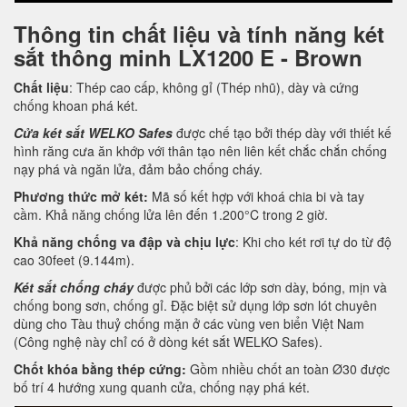
Thông tin chất liệu và tính năng két
sắt thông minh LX1200 E - Brown
Chất liệu
: Thép cao cấp, không gỉ (Thép nhũ), dày và cứng
chống khoan phá két.
Cửa két sắt WELKO Safes
được chế tạo bởi thép dày với thiết kế
hình răng cưa ăn khớp với thân tạo nên liên kết chắc chắn chống
nạy phá và ngăn lửa, đảm bảo chống cháy.
Phương thức mở két:
Mã số kết hợp với khoá chia bi và tay
cầm. Khả năng chống lửa lên đến 1.200°C trong 2 giờ.
Khả năng chống va đập và chịu lực
: Khi cho két rơi tự do từ độ
cao 30feet (9.144m).
Két sắt chống cháy
được phủ bởi các lớp sơn dày, bóng, mịn và
chống bong sơn, chống gỉ. Đặc biệt sử dụng lớp sơn lót chuyên
dùng cho Tàu thuỷ chống mặn ở các vùng ven biển Việt Nam
(Công nghệ này chỉ có ở dòng két sắt WELKO Safes).
Chốt khóa bằng thép cứng:
Gồm nhiều chốt an toàn Ø30 được
bố trí 4 hướng xung quanh cửa, chống nạy phá két.