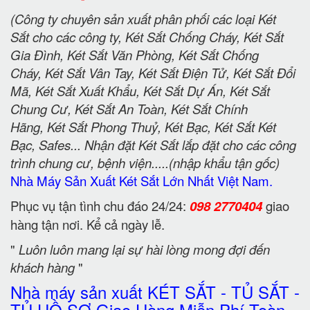
(Công ty chuyên sản xuất phân phối các loại Két
Sắt cho các công ty, Két Sắt Chống Cháy, Két Sắt
Gia Đình, Két Sắt Văn Phòng, Két Sắt Chống
Cháy, Két Sắt Vân Tay, Két Sắt Điện Tử, Két Sắt Đổi
Mã, Két Sắt Xuất Khẩu, Két Sắt Dự Án, Két Sắt
Chung Cư, Két Sắt An Toàn, Két Sắt Chính
Hãng, Két Sắt Phong Thuỷ, Két Bạc, Két Sắt Két
Bạc, Safes... Nhận đặt Két Sắt lắp đặt cho các công
trình chung cư, bệnh viện.....(nhập khẩu tận gốc)
Nhà Máy Sản Xuất Két Sắt Lớn Nhất Việt Nam.
Phục vụ tận tình chu đáo 24/24:
098 2770404
giao
hàng tận nơi. Kể cả ngày lễ.
"
Luôn luôn mang lại sự hài lòng mong đợi đến
khách hàng
"
Nhà máy sản xuất KÉT SẮT - TỦ SẮT -
TỦ HỒ SƠ Giao Hàng Miễn Phí Toàn