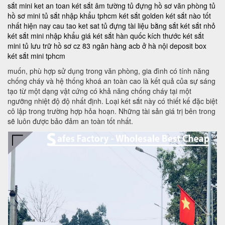
sắt mini
ket an toan
két sắt âm tường
tủ đựng hồ sơ văn phòng
tủ
hồ sơ mini
tủ sắt nhập khẩu tphcm
két sắt golden
két sắt nào tốt
nhất hiện nay
cau tao ket sat
tủ đựng tài liệu bằng sắt
két sắt nhỏ
két sắt mini nhập khẩu
giá két sắt hàn quốc
kích thước két sắt
mini
tủ lưu trữ hồ sơ
cz 83
ngân hàng acb ở hà nội
deposit box
két sắt mini tphcm
muốn, phù hợp sử dụng trong văn phòng, gia đình có tính năng
chống cháy và hệ thống khoá an toàn cao là kết quả của sự sáng
tạo từ một dạng vật cứng có khả năng chống cháy tại một
ngưỡng nhiệt độ độ nhất định. Loại két sắt này có thiết kế đặc biệt
cô lập trong trường hợp hỏa hoạn. Những tài sản giá trị bên trong
sẽ luôn được bảo đảm an toàn tốt nhất.