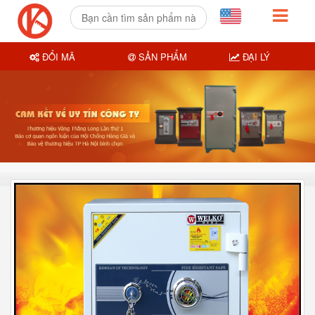
ĐỔI MÃ
SẢN PHẨM
ĐẠI LÝ