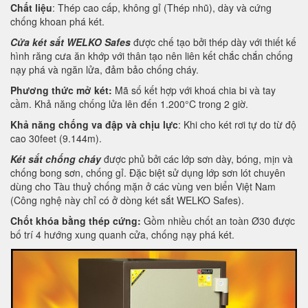
Chất liệu
: Thép cao cấp, không gỉ (Thép nhũ), dày và cứng
chống khoan phá két.
Cửa két sắt WELKO Safes
được chế tạo bởi thép dày với thiết kế
hình răng cưa ăn khớp với thân tạo nên liên kết chắc chắn chống
nạy phá và ngăn lửa, đảm bảo chống cháy.
Phương thức mở két:
Mã số kết hợp với khoá chia bi và tay
cầm. Khả năng chống lửa lên đến 1.200°C trong 2 giờ.
Khả năng chống va đập và chịu lực
: Khi cho két rơi tự do từ độ
cao 30feet (9.144m).
Két sắt chống cháy
được phủ bởi các lớp sơn dày, bóng, mịn và
chống bong sơn, chống gỉ. Đặc biệt sử dụng lớp sơn lót chuyên
dùng cho Tàu thuỷ chống mặn ở các vùng ven biển Việt Nam
(Công nghệ này chỉ có ở dòng két sắt WELKO Safes).
Chốt khóa bằng thép cứng:
Gồm nhiều chốt an toàn Ø30 được
bố trí 4 hướng xung quanh cửa, chống nạy phá két.