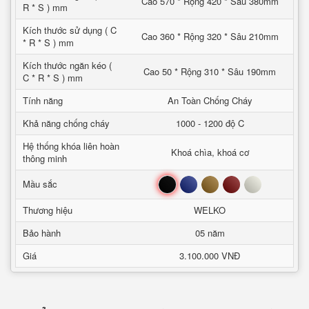
Cao 570 * Rộng 420 * Sâu 380mm
R * S ) mm
Kích thước sử dụng ( C
Cao 360 * Rộng 320 * Sâu 210mm
* R * S ) mm
Kích thước ngăn kéo (
Cao 50 * Rộng 310 * Sâu 190mm
C * R * S ) mm
Tính năng
An Toàn Chống Cháy
Khả năng chống cháy
1000 - 1200 độ C
Hệ thống khóa liên hoàn
Khoá chìa, khoá cơ
thông minh
Đen
Xanh
Nâu
Đỏ
Trắng
Mầu sắc
Thương hiệu
WELKO
Bảo hành
05 năm
Giá
3.100.000 VNĐ