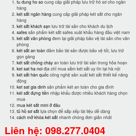
tu dung ho so
cung cấp giải pháp lưu trữ hồ sơ cho ngân
hàng
két sắt ngân hàng
cung cấp giải pháp két sắt cho ngân
hàng
két sắt khách sạn
lưu trữ tài sản cho khách du lịch
safes
sản phẩm két sắt safes xuât khẩu hàng đầu việt nam
két sắt văn phòng
đem lại giải pháp bảo vệ tài sản cho văn
phòng
két sắt an toàn
đảm bảo tài sản được bảo vệ tốt, lưu trữ
gọn gàng
két sắt chống cháy
an toàn lưu trữ tài sản trong hỏa hoạn
ket sat ha noi
địa chỉ mua sắm két sắt uy tín tại hà nội
két sắt hàn quốc
công nghệ sản xuất két sắt thiết kế năng
động
ket sat gia dinh
sản phẩm két an toàn cho gia đình
két sắt đựng tiền
nhập khẩu được nhiều khách hàng chọn
mua
mua két sắt mini ở đâu
tủ hồ sơ sắt
lựa chọn để sắp xếp tài liệu dễ dàng
cách mở khóa két sắt
nhanh chóng đơn giản nhất
Liên hệ: 098.277.0404