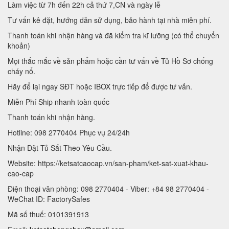
Làm việc từ 7h đến 22h cả thứ 7,CN và ngày lễ
Tư vấn kê đặt, hướng dẫn sử dụng, bảo hành tại nhà miễn phí.
Thanh toán khi nhận hàng và đã kiểm tra kĩ lưỡng (có thể chuyển
khoản)
Mọi thắc mắc về sản phẩm hoặc cần tư vấn về Tủ Hồ Sơ chống
cháy nổ.
Hãy để lại ngay SĐT hoặc IBOX trực tiếp để được tư vấn.
Miễn Phí Ship nhanh toàn quốc
Thanh toán khi nhận hàng.
Hotline: 098 2770404 Phục vụ 24/24h
Nhận Đặt Tủ Sắt Theo Yêu Cầu.
Website: https://ketsatcaocap.vn/san-pham/ket-sat-xuat-khau-
cao-cap
Điện thoại văn phòng: 098 2770404 - Viber: +84 98 2770404 -
WeChat ID: FactorySafes
Mã số thuế: 0101391913