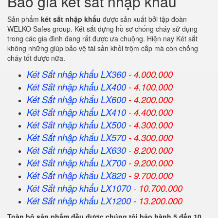
Báo giá két sắt nhập khẩu
Sản phẩm
két sắt nhập khẩu
được sản xuất bởi tập đoàn
WELKO Safes group. Két sắt đựng hồ sơ chống cháy sử dụng
trong các gia đình đang rất được ưa chuộng. Hiện nay Két sắt
không những giúp bảo vệ tài sản khỏi trộm cắp mà còn chống
cháy tốt được nữa.
Két Sắt nhập khẩu LX360
- 4.000.000
Két Sắt
nhập khẩu
LX400
- 4.100.000
Két Sắt
nhập khẩu
LX600
- 4.200.000
Két Sắt
nhập khẩu
LX410
- 4.400.000
Két Sắt
nhập khẩu
LX500
- 4.300.000
Két Sắt
nhập khẩu
LX570
- 4.300.000
Két Sắt
nhập khẩu
LX630
- 8.200.000
Két Sắt
nhập khẩu
LX700
- 9.200.000
Két Sắt
nhập khẩu
LX820
- 9.700.000
Két Sắt
nhập khẩu
LX1070
- 10.700.000
Két Sắt
nhập khẩu
LX1200
- 13.200.000
Toàn bộ sản phẩm đều được chúng tôi bảo hành 5 đến 10