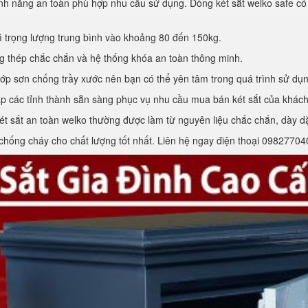
tính năng an toàn phù hợp nhu cầu sử dụng. Dòng két sắt welko safe c
thì trọng lượng trung bình vào khoảng 80 đến 150kg.
g thép chắc chắn và hệ thống khóa an toàn thông minh.
lớp sơn chống trầy xước nên bạn có thể yên tâm trong quá trình sử dụn
ắp các tỉnh thành sẵn sàng phục vụ nhu cầu mua bán két sắt của khác
t sắt an toàn welko thường được làm từ nguyên liệu chắc chắn, dày d
 chống cháy cho chất lượng tốt nhất. Liên hệ ngay điện thoại 098277