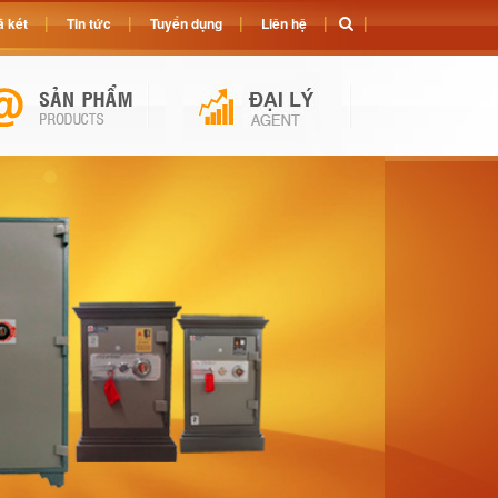
 két
Tin tức
Tuyển dụng
Liên hệ