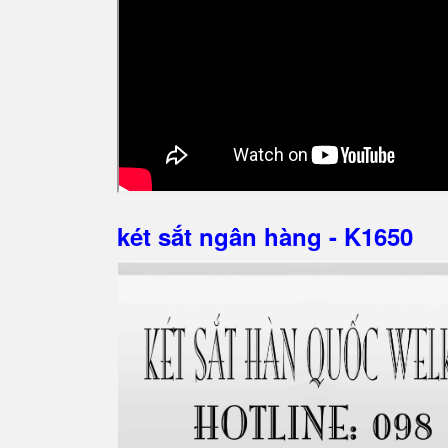
két sắt ngân hàng - K1650