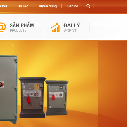
 két
Tin tức
Tuyển dụng
Liên hệ