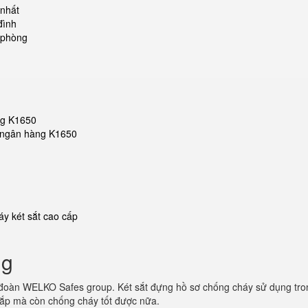
 nhất
đình
 phòng
ng K1650
ắt ngân hàng K1650
y két sắt cao cấp
ng
 đoàn WELKO Safes group. Két sắt đựng hồ sơ chống cháy sử dụng tron
 cắp mà còn chống cháy tốt được nữa.