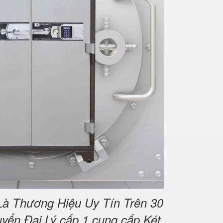
Là Thương Hiệu Uy Tín Trên 30
yển Đại Lý cấp 1 cung cấp Két