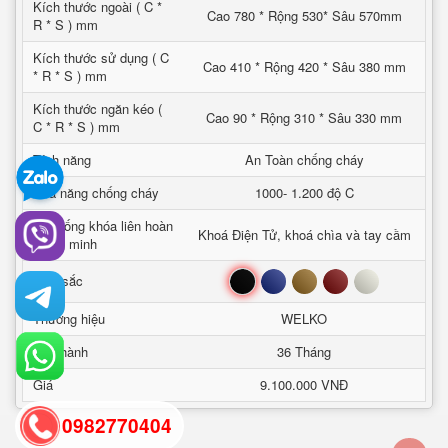
Kích thước ngoài ( C *
Cao 780 * Rộng 530* Sâu 570mm
R * S ) mm
Kích thước sử dụng ( C
Cao 410 * Rộng 420 * Sâu 380 mm
* R * S ) mm
Kích thước ngăn kéo (
Cao 90 * Rộng 310 * Sâu 330 mm
C * R * S ) mm
Tính năng
An Toàn chống cháy
Khả năng chống cháy
1000- 1.200 độ C
Hệ thống khóa liên hoàn
Khoá Điện Tử, khoá chìa và tay cầm
thông minh
Đen
Xanh
Nâu
Đỏ
Trắng
Mầu sắc
Thương hiệu
WELKO
Bảo hành
36 Tháng
Giá
9.100.000 VNĐ
0982770404