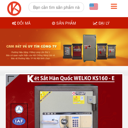
ĐỔI MÃ
SẢN PHẨM
ĐẠI LÝ