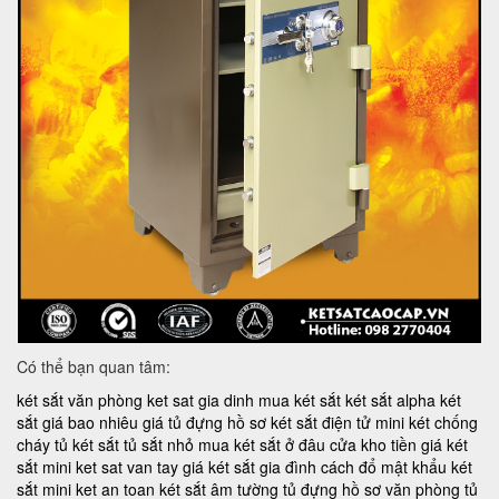
Có thể bạn quan tâm:
két sắt văn phòng
ket sat gia dinh
mua két sắt
két sắt alpha
két
sắt giá bao nhiêu
giá tủ đựng hồ sơ
két sắt điện tử mini
két chống
cháy
tủ két sắt
tủ sắt nhỏ
mua két sắt ở đâu
cửa kho tiền
giá két
sắt mini
ket sat van tay
giá két sắt gia đình
cách đổ mật khẩu két
sắt mini
ket an toan
két sắt âm tường
tủ đựng hồ sơ văn phòng
tủ