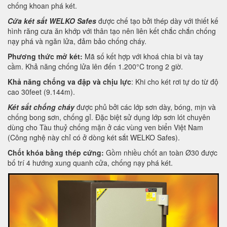
chống khoan phá két.
Cửa két sắt WELKO Safes
được chế tạo bởi thép dày với thiết kế
hình răng cưa ăn khớp với thân tạo nên liên kết chắc chắn chống
nạy phá và ngăn lửa, đảm bảo chống cháy.
Phương thức mở két:
Mã số kết hợp với khoá chia bi và tay
cầm. Khả năng chống lửa lên đến 1.200°C trong 2 giờ.
Khả năng chống va đập và chịu lực
: Khi cho két rơi tự do từ độ
cao 30feet (9.144m).
Két sắt chống cháy
được phủ bởi các lớp sơn dày, bóng, mịn và
chống bong sơn, chống gỉ. Đặc biệt sử dụng lớp sơn lót chuyên
dùng cho Tàu thuỷ chống mặn ở các vùng ven biển Việt Nam
(Công nghệ này chỉ có ở dòng két sắt WELKO Safes).
Chốt khóa bằng thép cứng:
Gồm nhiều chốt an toàn Ø30 được
bố trí 4 hướng xung quanh cửa, chống nạy phá két.