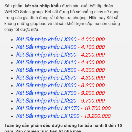
Sản phẩm
két sắt nhập khẩu
được sản xuất bởi tập đoàn
WELKO Safes group. Két sắt đựng hồ sơ chống cháy sử dụng
trong các gia đình đang rất được ưa chuộng. Hiện nay Két sắt
không những giúp bảo vệ tài sản khỏi trộm cắp mà còn chống
cháy tốt được nữa.
Két Sắt nhập khẩu LX360
- 4.000.000
Két Sắt
nhập khẩu
LX400
- 4.100.000
Két Sắt
nhập khẩu
LX600
- 4.200.000
Két Sắt
nhập khẩu
LX410
- 4.400.000
Két Sắt
nhập khẩu
LX500
- 4.300.000
Két Sắt
nhập khẩu
LX570
- 4.300.000
Két Sắt
nhập khẩu
LX630
- 8.200.000
Két Sắt
nhập khẩu
LX700
- 9.200.000
Két Sắt
nhập khẩu
LX820
- 9.700.000
Két Sắt
nhập khẩu
LX1070
- 10.700.000
Két Sắt
nhập khẩu
LX1200
- 13.200.000
Toàn bộ sản phẩm đều được chúng tôi bảo hành 5 đến 10
năm. Vận chuyển trực tiếp từ nhà máy