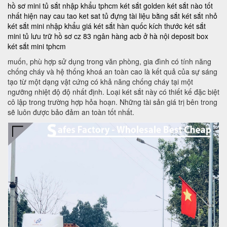
hồ sơ mini
tủ sắt nhập khẩu tphcm
két sắt golden
két sắt nào tốt
nhất hiện nay
cau tao ket sat
tủ đựng tài liệu bằng sắt
két sắt nhỏ
két sắt mini nhập khẩu
giá két sắt hàn quốc
kích thước két sắt
mini
tủ lưu trữ hồ sơ
cz 83
ngân hàng acb ở hà nội
deposit box
két sắt mini tphcm
muốn, phù hợp sử dụng trong văn phòng, gia đình có tính năng
chống cháy và hệ thống khoá an toàn cao là kết quả của sự sáng
tạo từ một dạng vật cứng có khả năng chống cháy tại một
ngưỡng nhiệt độ độ nhất định. Loại két sắt này có thiết kế đặc biệt
cô lập trong trường hợp hỏa hoạn. Những tài sản giá trị bên trong
sẽ luôn được bảo đảm an toàn tốt nhất.