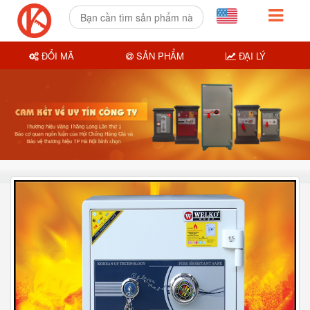
ĐỔI MÃ
SẢN PHẨM
ĐẠI LÝ