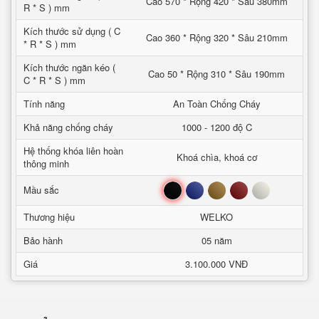
Cao 570 * Rộng 420 * Sâu 380mm
R * S ) mm
Kích thước sử dụng ( C
Cao 360 * Rộng 320 * Sâu 210mm
* R * S ) mm
Kích thước ngăn kéo (
Cao 50 * Rộng 310 * Sâu 190mm
C * R * S ) mm
Tính năng
An Toàn Chống Cháy
Khả năng chống cháy
1000 - 1200 độ C
Hệ thống khóa liên hoàn
Khoá chìa, khoá cơ
thông minh
Đen
Xanh
Nâu
Đỏ
Trắng
Mầu sắc
Thương hiệu
WELKO
Bảo hành
05 năm
Giá
3.100.000 VNĐ