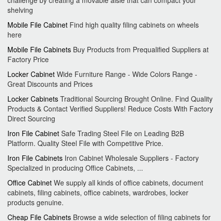
challenge by creating a movable aisle that can compact your
shelving
Mobile File Cabinet
Find high quality filing cabinets on wheels
here
Mobile File Cabinets
Buy Products from Prequalified Suppliers at
Factory Price
Locker Cabinet
Wide Furniture Range - Wide Colors Range -
Great Discounts and Prices
Locker Cabinets
Traditional Sourcing Brought Online. Find Quality
Products & Contact Verified Suppliers! Reduce Costs With Factory
Direct Sourcing
Iron File Cabinet
Safe Trading Steel File on Leading B2B
Platform. Quality Steel File with Competitive Price.
Iron File Cabinets
Iron Cabinet Wholesale Suppliers - Factory
Specialized in producing Office Cabinets, ...
Office Cabinet
We supply all kinds of office cabinets, document
cabinets, filing cabinets, office cabinets, wardrobes, locker
products genuine.
Cheap File Cabinets
Browse a wide selection of filing cabinets for