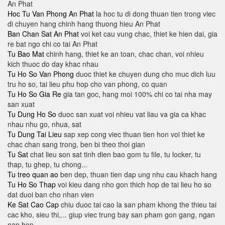
An Phat
Hoc Tu Van Phong An Phat
la hoc tu di dong thuan tien trong viec
di chuyen hang chinh hang thuong hieu An Phat
Ban Chan Sat An Phat
voi ket cau vung chac, thiet ke hien dai, gia
re bat ngo chi co tai An Phat
Tu Bao Mat
chinh hang, thiet ke an toan, chac chan, voi nhieu
kich thuoc do day khac nhau
Tu Ho So Van Phong
duoc thiet ke chuyen dung cho muc dich luu
tru ho so, tai lieu phu hop cho van phong, co quan
Tu Ho So Gia Re
gia tan goc, hang moi 100% chi co tai nha may
san xuat
Tu Dung Ho So
duoc san xuat voi nhieu vat liau va gia ca khac
nhau nhu go, nhua, sat
Tu Dung Tai Lieu
sap xep cong viec thuan tien hon voi thiet ke
chac chan sang trong, ben bi theo thoi gian
Tu Sat
chat lieu son sat tinh dien bao gom tu file, tu locker, tu
thap, tu ghep, tu chong...
Tu treo quan ao
ben dep, thuan tien dap ung nhu cau khach hang
Tu Ho So Thap
voi kieu dang nho gon thich hop de tai lieu ho so
dat duoi ban cho nhan vien
Ke Sat Cao Cap
chiu duoc tai cao la san pham khong the thieu tai
cac kho, sieu thi,... giup viec trung bay san pham gon gang, ngan
nap hon