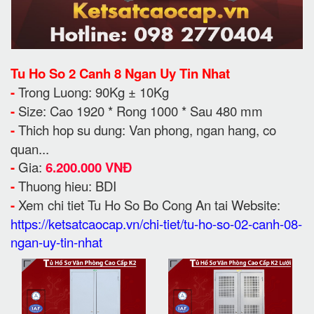
Tu Ho So 2 Canh 8 Ngan Uy Tin Nhat
-
Trong Luong: 90Kg ± 10Kg
-
Size: Cao 1920 * Rong 1000 * Sau 480 mm
-
Thich hop su dung: Van phong, ngan hang, co
quan...
-
Gia:
6.200.000 VNĐ
-
Thuong hieu: BDI
-
Xem chi tiet Tu Ho So Bo Cong An tai Website:
https://ketsatcaocap.vn/chi-tiet/tu-ho-so-02-canh-08-
ngan-uy-tin-nhat