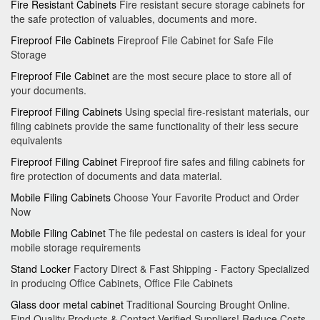
Fire Resistant Cabinets
Fire resistant secure storage cabinets for
the safe protection of valuables, documents and more.
Fireproof File Cabinets
Fireproof File Cabinet for Safe File
Storage
Fireproof File Cabinet
are the most secure place to store all of
your documents.
Fireproof Filing Cabinets
Using special fire-resistant materials, our
filing cabinets provide the same functionality of their less secure
equivalents
Fireproof Filing Cabinet
Fireproof fire safes and filing cabinets for
fire protection of documents and data material.
Mobile Filing Cabinets
Choose Your Favorite Product and Order
Now
Mobile Filing Cabinet
The file pedestal on casters is ideal for your
mobile storage requirements
Stand Locker
Factory Direct & Fast Shipping - Factory Specialized
in producing Office Cabinets, Office File Cabinets
Glass door metal cabinet
Traditional Sourcing Brought Online.
Find Quality Products & Contact Verified Suppliers! Reduce Costs