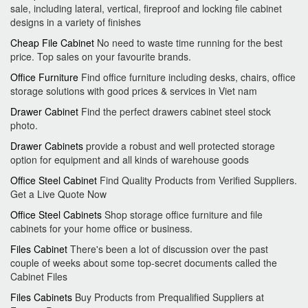
sale, including lateral, vertical, fireproof and locking file cabinet
designs in a variety of finishes
Cheap File Cabinet
No need to waste time running for the best
price. Top sales on your favourite brands.
Office Furniture
Find office furniture including desks, chairs, office
storage solutions with good prices & services in Viet nam
Drawer Cabinet
Find the perfect drawers cabinet steel stock
photo.
Drawer Cabinets
provide a robust and well protected storage
option for equipment and all kinds of warehouse goods
Office Steel Cabinet
Find Quality Products from Verified Suppliers.
Get a Live Quote Now
Office Steel Cabinets
Shop storage office furniture and file
cabinets for your home office or business.
Files Cabinet
There's been a lot of discussion over the past
couple of weeks about some top-secret documents called the
Cabinet Files
Files Cabinets
Buy Products from Prequalified Suppliers at