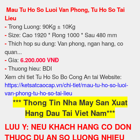
Mau Tu Ho So Luoi Van Phong, Tu Ho So Tai
Lieu
-
Trong Luong: 90Kg ± 10Kg
-
Size: Cao 1920 * Rong 1000 * Sau 480 mm
-
Thich hop su dung: Van phong, ngan hang, co
quan...
-
Gia:
6.200.000 VNĐ
-
Thuong hieu: BDI
Xem chi tiet Tu Ho So Bo Cong An tai Website:
https://ketsatcaocap.vn/chi-tiet/mau-tu-ho-so-luoi-
van-phong-tu-ho-so-tai-lieu
*** Thong Tin Nha May San Xuat
Hang Dau Tai Viet Nam***
LUU Y: NEU KHACH HANG CO DON
THUOC DU AN SO LUONG NHIEU