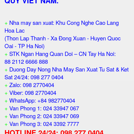
QUY VIET NAM.
+
Nha may san xuat: Khu Cong Nghe Cao Lang
Hoa Lac
(Thon Lap Thanh - Xa Đong Xuan - Huyen Quoc
Oai - TP Ha Noi)
+
STK Ngan Hang Quan Doi – CN Tay Ha Noi:
88 2112 6666 888
+
Duong Day Nong Nha May San Xuat Tu Sat & Ket
Sat 24/24: 098 277 0404
+
Zalo: 098 2770404
+
Viber: 098 2770404
+
WhatsApp: +84 982770404
+
Van Phong 1: 024 33947 067
+
Van Phong 2: 024 33947 069
+
Van Phong 3: 024 3392 7777
HOTLINE 24/24: 098 277 0404