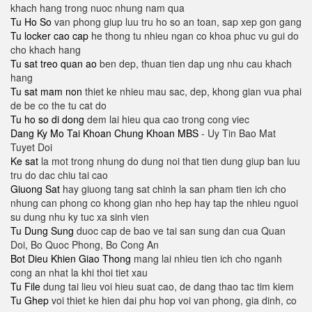
khach hang trong nuoc nhung nam qua
Tu Ho So
van phong giup luu tru ho so an toan, sap xep gon gang
Tu locker cao cap
he thong tu nhieu ngan co khoa phuc vu gui do
cho khach hang
Tu sat treo quan ao
ben dep, thuan tien dap ung nhu cau khach
hang
Tu sat mam non
thiet ke nhieu mau sac, dep, khong gian vua phai
de be co the tu cat do
Tu ho so di dong
dem lai hieu qua cao trong cong viec
Dang Ky Mo Tai Khoan Chung Khoan MBS
- Uy Tin Bao Mat
Tuyet Doi
Ke sat
la mot trong nhung do dung noi that tien dung giup ban luu
tru do dac chiu tai cao
Giuong Sat
hay giuong tang sat chinh la san pham tien ich cho
nhung can phong co khong gian nho hep hay tap the nhieu nguoi
su dung nhu ky tuc xa sinh vien
Tu Dung Sung
duoc cap de bao ve tai san sung dan cua Quan
Doi, Bo Quoc Phong, Bo Cong An
Bot Dieu Khien Giao Thong
mang lai nhieu tien ich cho nganh
cong an nhat la khi thoi tiet xau
Tu File
dung tai lieu voi hieu suat cao, de dang thao tac tim kiem
Tu Ghep
voi thiet ke hien dai phu hop voi van phong, gia dinh, co