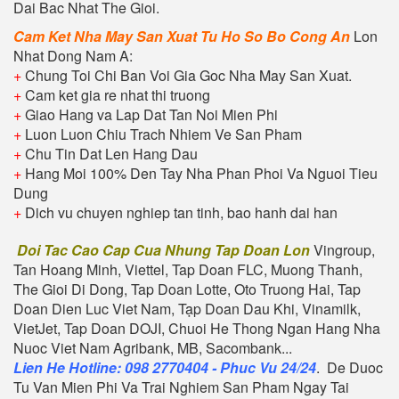
Dai Bac Nhat The Gioi.
Cam Ket Nha May San Xuat Tu Ho So Bo Cong An
Lon
Nhat Dong Nam A:
+
Chung Toi Chi Ban Voi Gia Goc Nha May San Xuat.
+
Cam ket gia re nhat thi truong
+
Giao Hang va Lap Dat Tan Noi Mien Phi
+
Luon Luon Chiu Trach Nhiem Ve San Pham
+
Chu Tin Dat Len Hang Dau
+
Hang Moi 100% Den Tay Nha Phan Phoi Va Nguoi Tieu
Dung
+
Dich vu chuyen nghiep tan tinh, bao hanh dai han
Doi Tac Cao Cap Cua Nhung Tap Doan Lon
Vingroup,
Tan Hoang Minh, Viettel, Tap Doan FLC, Muong Thanh,
The Gioi Di Dong, Tap Doan Lotte, Oto Truong Hai, Tap
Doan Dien Luc Viet Nam, Tạp Doan Dau Khi, Vinamilk,
VietJet, Tap Doan DOJI, Chuoi He Thong Ngan Hang Nha
Nuoc Viet Nam Agribank, MB, Sacombank...
Lien He Hotline: 098 2770404 - Phuc Vu 24/24
. De Duoc
Tu Van Mien Phi Va Trai Nghiem San Pham Ngay Tai