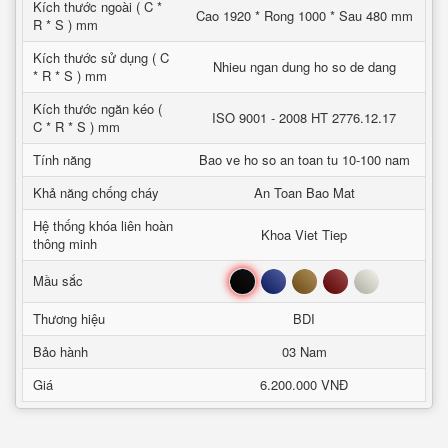
Kích thước ngoài ( C *
Cao 1920 * Rong 1000 * Sau 480 mm
R * S ) mm
Kích thước sử dụng ( C
Nhieu ngan dung ho so de dang
* R * S ) mm
Kích thước ngăn kéo (
ISO 9001 - 2008 HT 2776.12.17
C * R * S ) mm
Tính năng
Bao ve ho so an toan tu 10-100 nam
Khả năng chống cháy
An Toan Bao Mat
Hệ thống khóa liên hoàn
Khoa Viet Tiep
thông minh
Đen
Xanh
Nâu
Đỏ
Trắng
Mầu sắc
Thương hiệu
BDI
Bảo hành
03 Nam
Giá
6.200.000 VNĐ