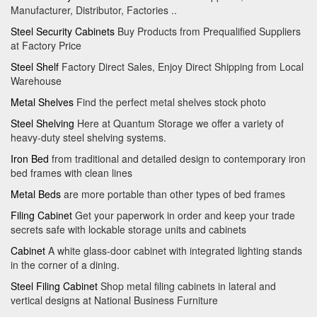
Manufacturer, Distributor, Factories ..
Steel Security Cabinets
Buy Products from Prequalified Suppliers
at Factory Price
Steel Shelf
Factory Direct Sales, Enjoy Direct Shipping from Local
Warehouse
Metal Shelves
Find the perfect metal shelves stock photo
Steel Shelving
Here at Quantum Storage we offer a variety of
heavy-duty steel shelving systems.
Iron Bed
from traditional and detailed design to contemporary iron
bed frames with clean lines
Metal Beds
are more portable than other types of bed frames
Filing Cabinet
Get your paperwork in order and keep your trade
secrets safe with lockable storage units and cabinets
Cabinet
A white glass-door cabinet with integrated lighting stands
in the corner of a dining.
Steel Filing Cabinet
Shop metal filing cabinets in lateral and
vertical designs at National Business Furniture