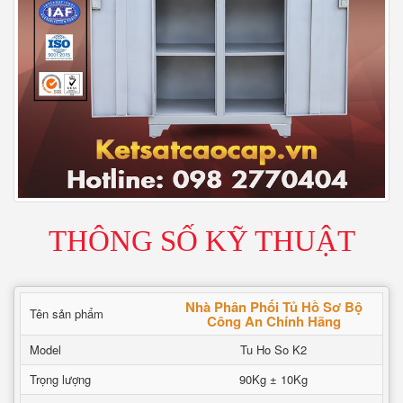
THÔNG SỐ KỸ THUẬT
Nhà Phân Phối Tủ Hồ Sơ Bộ
Tên sản phẩm
Công An Chính Hãng
Model
Tu Ho So K2
Trọng lượng
90Kg ± 10Kg