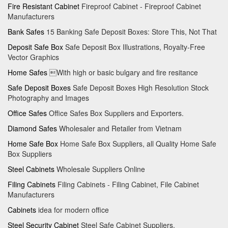
Fire Resistant Cabinet
Fireproof Cabinet - Fireproof Cabinet
Manufacturers
Bank Safes
15 Banking Safe Deposit Boxes: Store This, Not That
Deposit Safe Box
Safe Deposit Box Illustrations, Royalty-Free
Vector Graphics
Home Safes
With high or basic bulgary and fire resitance
Safe Deposit Boxes
Safe Deposit Boxes High Resolution Stock
Photography and Images
Office Safes
Office Safes Box Suppliers and Exporters.
Diamond Safes
Wholesaler and Retailer from Vietnam
Home Safe Box
Home Safe Box Suppliers, all Quality Home Safe
Box Suppliers
Steel Cabinets
Wholesale Suppliers Online
Filing Cabinets
Filing Cabinets - Filing Cabinet, File Cabinet
Manufacturers
Cabinets
idea for modern office
Steel Security Cabinet
Steel Safe Cabinet Suppliers,