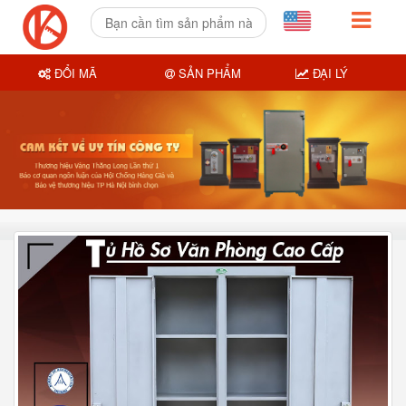
ĐỔI MÃ
SẢN PHẨM
ĐẠI LÝ