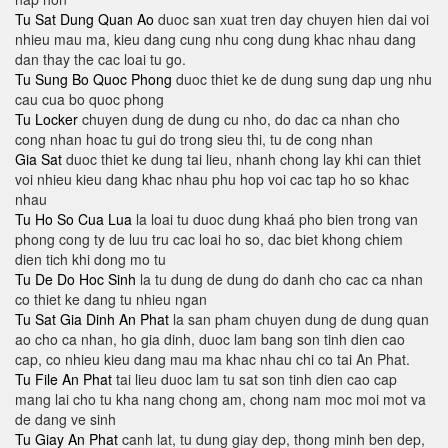
Tu Sat Dung Quan Ao
duoc san xuat tren day chuyen hien dai voi
nhieu mau ma​, kieu dang cung nhu cong dung khac nhau dang
dan thay the cac loai tu go.
Tu Sung Bo Quoc Phong
duoc thiet ke de dung sung dap ung nhu
cau cua bo quoc phong
Tu Locker
chuyen dung de dung cu nho, do dac ca nhan cho
cong nhan hoac tu gui do trong sieu thi, tu de cong nhan
Gia Sat
duoc thiet ke dung tai lieu, nhanh chong lay khi can thiet
voi nhieu kieu dang khac nhau phu hop voi cac tap ho so khac
nhau
Tu Ho So Cua Lua
la loai tu duoc dung khaá pho bien trong van
phong cong ty de luu tru cac loai ho so, dac biet khong chiem
dien tich khi dong mo tu
Tu De Do Hoc Sinh
la tu dung de dung do danh cho cac ca nhan
co thiet ke dang tu nhieu ngan
Tu Sat Gia Dinh An Phat
la san pham chuyen dung de dung quan
ao cho ca nhan, ho gia dinh, duoc lam bang son tinh dien cao
cap, co nhieu kieu dang mau ma khac nhau chi co tai An Phat.
Tu File An Phat
tai lieu duoc lam tu sat son tinh dien cao cap
mang lai cho tu kha nang chong am, chong nam moc moi mot va
de dang ve sinh
Tu Giay An Phat
canh lat, tu dung giay dep, thong minh ben dep,