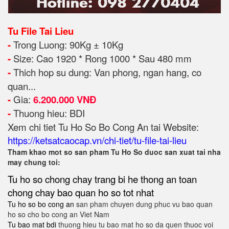
Tu File Tai Lieu
-
Trong Luong: 90Kg ± 10Kg
-
Size: Cao 1920 * Rong 1000 * Sau 480 mm
-
Thich hop su dung: Van phong, ngan hang, co
quan...
-
Gia:
6.200.000 VNĐ
-
Thuong hieu: BDI
Xem chi tiet Tu Ho So Bo Cong An tai Website:
https://ketsatcaocap.vn/chi-tiet/tu-file-tai-lieu
Tham khao mot so san pham Tu Ho So duoc san xuat tai nha
may chung toi:
Tu ho so chong chay
trang bi he thong an toan
chong chay bao quan ho so tot nhat
Tu ho so bo cong an
san pham chuyen dung phuc vu bao quan
ho so cho bo cong an Viet Nam
Tu bao mat bdi
thuong hieu tu bao mat ho so da quen thuoc voi