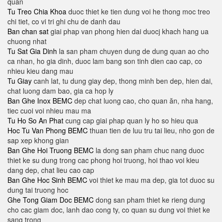
quan
Tu Treo Chia Khoa
duoc thiet ke tien dung voi he thong moc treo
chi tiet, co vi tri ghi chu de danh dau
Ban chan sat
giai phap van phong hien dai duocj khach hang ua
chuong nhat
Tu Sat Gia Dinh
la san pham chuyen dung de dung quan ao cho
ca nhan, ho gia dinh, duoc lam bang son tinh dien cao cap, co
nhieu kieu dang mau
Tu Giay
canh lat, tu dung giay dep, thong minh ben dep, hien dai,
chat luong dam bao, gia ca hop ly
Ban Ghe Inox BEMC
dep chat luong cao, cho quan ăn, nha hang,
tiec cuoi voi nhieu mau ma
Tu Ho So An Phat
cung cap giai phap quan ly ho so hieu qua
Hoc Tu Van Phong BEMC
thuan tien de luu tru tai lieu, nho gon de
sap xep khong gian
Ban Ghe Hoi Truong BEMC
la dong san pham chuc nang duoc
thiet ke su dung trong cac phong hoi truong, hoi thao voi kieu
dang dep, chat lieu cao cap
Ban Ghe Hoc Sinh BEMC
voi thiet ke mau ma dep, gia tot duoc su
dung tai truong hoc
Ghe Tong Giam Doc BEMC
dong san pham thiet ke rieng dung
cho cac giam doc, lanh dao cong ty, co quan su dung voi thiet ke
sang trong