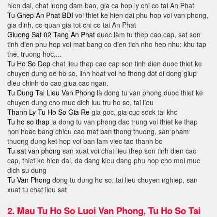
hien dai, chat luong dam bao, gia ca hop ly chi co tai An Phat
Tu Ghep An Phat BDI
voi thiet ke hien dai phu hop voi van phong,
gia dinh, co quan gia tot chi co tai An Phat
Giuong Sat 02 Tang An Phat
duoc làm tu thep cao cap, sat son
tinh dien phu hop voi mat bang co dien tich nho hep nhu: khu tap
the, truong hoc,...
Tu Ho So Dep
chat lieu thep cao cap son tinh dien duoc thiet ke
chuyen dung de ho so, linh hoat voi he thong dot di dong giup
dieu chinh do cao giua cac ngan.
Tu Dung Tai Lieu Van Phong
là dong tu van phong duoc thiet ke
chuyen dung cho muc dich luu tru ho so, tai lieu
Thanh Ly Tu Ho So Gia Re
gia goc, gia cuc sock tai kho
Tu ho so thap
la dong tu van phong dac trung voi thiet ke thap
hon hoac bang chieu cao mat ban thong thuong, san pham
thuong dung ket hop voi ban lam viec tao thanh bo
Tu sat van phong
san xuat voi chat lieu thep son tinh dien cao
cap, thiet ke hien dai, da dang kieu dang phu hop cho moi muc
dich su dung
Tu Van Phong
dong tu dung ho so, tai lieu chuyen nghiep, san
xuat tu chat lieu sat
2.
Mau Tu Ho So Luoi Van Phong, Tu Ho So Tai