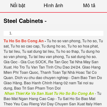
Nổi bật
Hình ảnh
Mô tả
Steel Cabinets
-
Tu Ho So Bo Cong An
-
T
u ho so van phong, Tu ho so, Tu
sat, Tu ho so cao cap, Tu dung ho so, Tu ho so hoa phat,
Tu tai lieu, Tu sat dung tai lieu, Tu ho so thap, Tu dung ho
so van phong, Tu tai lieu van phong, Tu sat dung ho so.
Gia Goc - Gia Cuc SOCK, Re Tan Goc Tai Nha May San
Xuat. Ho Tro Tu Van Tan Tinh Chu Dao 24/24. Giao Hang
Mien Phi Toan Quoc, Thanh Toan Tại Nhà Hoac Tai Co
Quan. Dich vu chu dao chuyen nghiep - Dam Bao Tien Do
Giao Hàng. Bao Hanh Chinh Hang 02 nam Tai noi su
dung, Bao Tri San Pham Tron Doi
Nhan Thiet Ke Va San Xuat Tu Ho So Bo Cong An
- Tu
Bao Mat Ngan Hang Cao Cap - Tu Sat Ho So Bao Mat
Theo Yeu Cau Rieng Voi Day Chuyen San Xuat Italy Hien