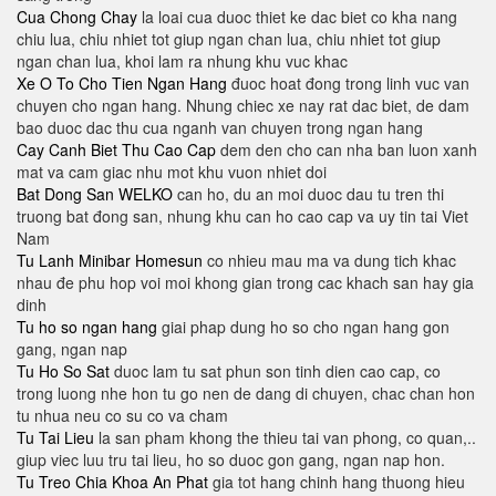
Cua Chong Chay
la loai cua duoc thiet ke dac biet co kha nang
chiu lua, chiu nhiet tot giup ngan chan lua, chiu nhiet tot giup
ngan chan lua, khoi lam ra nhung khu vuc khac
Xe O To Cho Tien Ngan Hang
đuoc hoat đong trong linh vuc van
chuyen cho ngan hang. Nhung chiec xe nay rat dac biet, de dam
bao duoc dac thu cua nganh van chuyen trong ngan hang
Cay Canh Biet Thu Cao Cap
dem den cho can nha ban luon xanh
mat va cam giac nhu mot khu vuon nhiet doi
Bat Dong San WELKO
can ho, du an moi duoc dau tu tren thi
truong bat đong san, nhung khu can ho cao cap va uy tin tai Viet
Nam
Tu Lanh Minibar Homesun
co nhieu mau ma va dung tich khac
nhau đe phu hop voi moi khong gian trong cac khach san hay gia
dinh
Tu ho so ngan hang
giai phap dung ho so cho ngan hang gon
gang, ngan nap
Tu Ho So Sat
duoc lam tu sat phun son tinh dien cao cap, co
trong luong nhe hon tu go nen de dang di chuyen, chac chan hon
tu nhua neu co su co va cham
Tu Tai Lieu
la san pham khong the thieu tai van phong, co quan,..
giup viec luu tru tai lieu, ho so duoc gon gang, ngan nap hon.
Tu Treo Chia Khoa An Phat
gia tot hang chinh hang thuong hieu