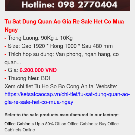
Tu Sat Dung Quan Ao Gia Re Sale Het Co Mua
Ngay
-
Trong Luong: 90Kg ± 10Kg
-
Size: Cao 1920 * Rong 1000 * Sau 480 mm
-
Thich hop su dung: Van phong, ngan hang, co
quan...
-
Gia:
6.200.000 VNĐ
-
Thuong hieu: BDI
Xem chi tiet Tu Ho So Bo Cong An tai Website:
https://ketsatcaocap.vn/chi-tiet/tu-sat-dung-quan-ao-
gia-re-sale-het-co-mua-ngay
Refer to the safe products manufactured in our factory:
Office Cabinets
Upto 80% Off on Office Cabinets: Buy Office
Cabinets Online