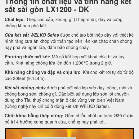
Thông tin chất liệu và tính năng két
sắt sài gòn LX1200 - DK
Chất liệu
: Thép cao cấp, không gỉ (Thép nhũ), dày và cứng
chống khoan phá két.
Cửa két sắt WELKO Safes
được chế tạo bởi thép dày với thiết kế
hình răng cưa ăn khớp với thân tạo nên liên kết chắc chắn chống
nạy phá và ngăn lửa, đảm bảo chống cháy.
Phương thức mở két:
Mã số kết hợp với khoá chia bi và tay
cầm. Khả năng chống lửa lên đến 1.200°C trong 2 giờ.
Khả năng chống va đập và chịu lực
: Khi cho két rơi tự do từ độ
cao 30feet (9.144m).
Két sắt chống cháy
được phủ bởi các lớp sơn dày, bóng, mịn và
chống bong sơn, chống gỉ. Đặc biệt sử dụng lớp sơn lót chuyên
dùng cho Tàu thuỷ chống mặn ở các vùng ven biển Việt Nam
(Công nghệ này chỉ có ở dòng két sắt WELKO Safes).
Chốt khóa bằng thép cứng:
Gồm nhiều chốt an toàn Ø30 được
bố trí 4 hướng xung quanh cửa, chống nạy phá két.