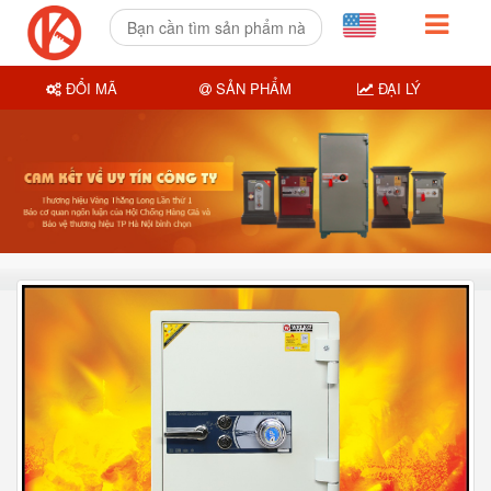
ĐỔI MÃ
SẢN PHẨM
ĐẠI LÝ