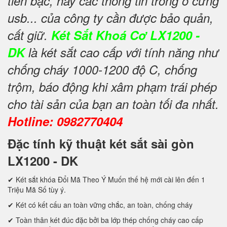
tiền bạc, hay các thông tin trong ổ cứng
usb... của công ty cần được bảo quản,
cất giữ.
Két Sắt Khoá Cơ LX1200 -
DK
là két sắt cao cấp với tính năng như
chống cháy 1000-1200 độ C, chống
trộm, báo động khi xâm phạm trái phép
cho tài sản của bạn an toàn tối đa nhất.
Hotline: 0982770404
Đặc tính kỹ thuật két sắt sài gòn
LX1200 - DK
✔ Két sắt khóa Đổi Mã Theo Ý Muốn thế hệ mới cài lên đến 1
Triệu Mã Số tùy ý.
✔ Két có kết cấu an toàn vững chắc, an toàn, chống cháy
✔ Toàn thân két đúc đặc bởi ba lớp thép chống cháy cao cấp