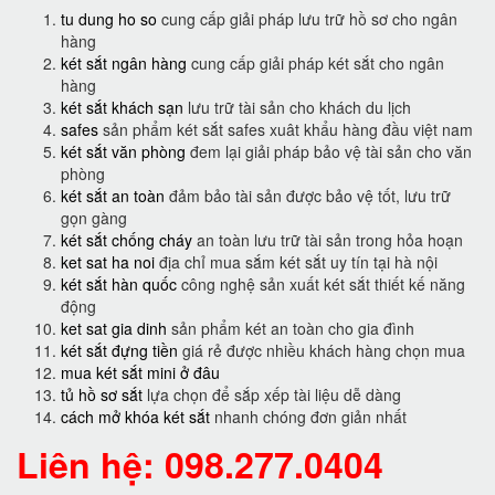
tu dung ho so
cung cấp giải pháp lưu trữ hồ sơ cho ngân
hàng
két sắt ngân hàng
cung cấp giải pháp két sắt cho ngân
hàng
két sắt khách sạn
lưu trữ tài sản cho khách du lịch
safes
sản phẩm két sắt safes xuât khẩu hàng đầu việt nam
két sắt văn phòng
đem lại giải pháp bảo vệ tài sản cho văn
phòng
két sắt an toàn
đảm bảo tài sản được bảo vệ tốt, lưu trữ
gọn gàng
két sắt chống cháy
an toàn lưu trữ tài sản trong hỏa hoạn
ket sat ha noi
địa chỉ mua sắm két sắt uy tín tại hà nội
két sắt hàn quốc
công nghệ sản xuất két sắt thiết kế năng
động
ket sat gia dinh
sản phẩm két an toàn cho gia đình
két sắt đựng tiền
giá rẻ được nhiều khách hàng chọn mua
mua két sắt mini ở đâu
tủ hồ sơ sắt
lựa chọn để sắp xếp tài liệu dễ dàng
cách mở khóa két sắt
nhanh chóng đơn giản nhất
Liên hệ: 098.277.0404