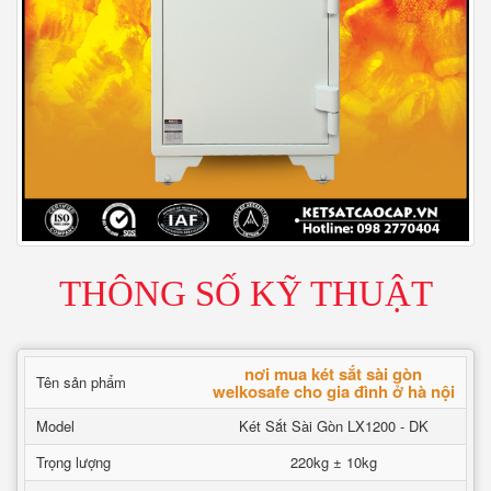
THÔNG SỐ KỸ THUẬT
nơi mua két sắt sài gòn
Tên sản phẩm
welkosafe cho gia đình ở hà nội
Model
Két Sắt Sài Gòn LX1200 - DK
Trọng lượng
220kg ± 10kg