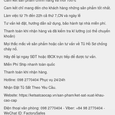
Cam kết sản phẩm chính hãng và mới 100%
Cam kết chỉ mang đến cho khách hàng những sản phẩm tốt nhất.
Làm việc từ 7h đến 22h cả thứ 7,CN và ngày lễ
Tư vấn kê đặt, hướng dẫn sử dụng, bảo hành tại nhà miễn phí.
Thanh toán khi nhận hàng và đã kiểm tra kĩ lưỡng (có thể chuyển
khoản)
Mọi thắc mắc về sản phẩm hoặc cần tư vấn về Tủ Hồ Sơ chống
cháy nổ.
Hãy để lại ngay SĐT hoặc IBOX trực tiếp để được tư vấn.
Miễn Phí Ship nhanh toàn quốc
Thanh toán khi nhận hàng.
Hotline: 098 2770404 Phục vụ 24/24h
Nhận Đặt Tủ Sắt Theo Yêu Cầu.
Website: https://ketsatcaocap.vn/san-pham/ket-sat-xuat-khau-
cao-cap
Điện thoại văn phòng: 098 2770404 - Viber: +84 98 2770404 -
WeChat ID: FactorySafes