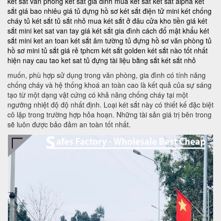
két sắt văn phòng
ket sat gia dinh
mua két sắt
két sắt alpha
két
sắt giá bao nhiêu
giá tủ đựng hồ sơ
két sắt điện tử mini
két chống
cháy
tủ két sắt
tủ sắt nhỏ
mua két sắt ở đâu
cửa kho tiền
giá két
sắt mini
ket sat van tay
giá két sắt gia đình
cách đổ mật khẩu két
sắt mini
ket an toan
két sắt âm tường
tủ đựng hồ sơ văn phòng
tủ
hồ sơ mini
tủ sắt giá rẻ tphcm
két sắt golden
két sắt nào tốt nhất
hiện nay
cau tao ket sat
tủ đựng tài liệu bằng sắt
két sắt nhỏ
muốn, phù hợp sử dụng trong văn phòng, gia đình có tính năng
chống cháy và hệ thống khoá an toàn cao là kết quả của sự sáng
tạo từ một dạng vật cứng có khả năng chống cháy tại một
ngưỡng nhiệt độ độ nhất định. Loại két sắt này có thiết kế đặc biệt
cô lập trong trường hợp hỏa hoạn. Những tài sản giá trị bên trong
sẽ luôn được bảo đảm an toàn tốt nhất.