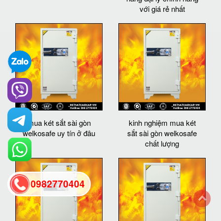
với giá rẻ nhất
mua két sắt sài gòn
kinh nghiệm mua két
welkosafe uy tín ở đâu
sắt sài gòn welkosafe
chất lượng
0982770404
back