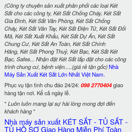
(Công ty chuyên sản xuất phân phối các loại Két
Sắt cho các công ty, Két Sắt Chống Cháy, Két Sắt
Gia Đình, Két Sắt Văn Phòng, Két Sắt Chống
Cháy, Két Sắt Vân Tay, Két Sắt Điện Tử, Két Sắt Đổi
Mã, Két Sắt Xuất Khẩu, Két Sắt Dự Án, Két Sắt
Chung Cư, Két Sắt An Toàn, Két Sắt Chính
Hãng, Két Sắt Phong Thuỷ, Két Bạc, Két Sắt Két
Bạc, Safes... Nhận đặt Két Sắt lắp đặt cho các công
trình chung cư, bệnh viện.....(giá rẻ tận gốc)
Nhà
Máy Sản Xuất Két Sắt Lớn Nhất Việt Nam.
Phục vụ tận tình chu đáo 24/24:
098 2770404
giao
hàng tận nơi. Kể cả ngày lễ.
"
Luôn luôn mang lại sự hài lòng mong đợi đến
khách hàng
"
Nhà máy sản xuất KÉT SẮT - TỦ SẮT -
TỦ HỒ SƠ Giao Hàng Miễn Phí Toàn