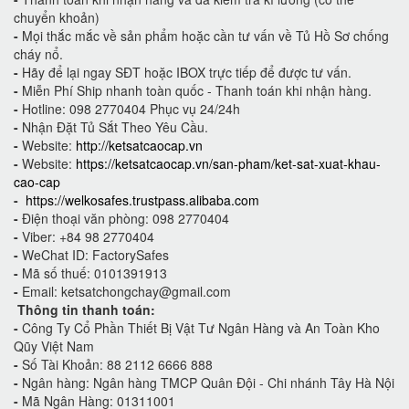
chuyển khoản)
-
Mọi thắc mắc về sản phẩm hoặc cần tư vấn về Tủ Hồ Sơ chống
cháy nổ.
-
Hãy để lại ngay SĐT hoặc IBOX trực tiếp để được tư vấn.
-
Miễn Phí Ship nhanh toàn quốc - Thanh toán khi nhận hàng.
-
Hotline: 098 2770404 Phục vụ 24/24h
-
Nhận Đặt Tủ Sắt Theo Yêu Cầu.
-
Website:
http://ketsatcaocap.vn
-
Website:
https://ketsatcaocap.vn/san-pham/ket-sat-xuat-khau-
cao-cap
-
https://welkosafes.trustpass.alibaba.com
-
Điện thoại văn phòng: 098 2770404
-
Viber: +84 98 2770404
-
WeChat ID: FactorySafes
-
Mã số thuế: 0101391913
-
Email: ketsatchongchay@gmail.com
Thông tin thanh toán:
-
Công Ty Cổ Phần Thiết Bị Vật Tư Ngân Hàng và An Toàn Kho
Qũy Việt Nam
-
Số Tài Khoản: 88 2112 6666 888
-
Ngân hàng: Ngân hàng TMCP Quân Đội - Chi nhánh Tây Hà Nội
-
Mã Ngân Hàng: 01311001