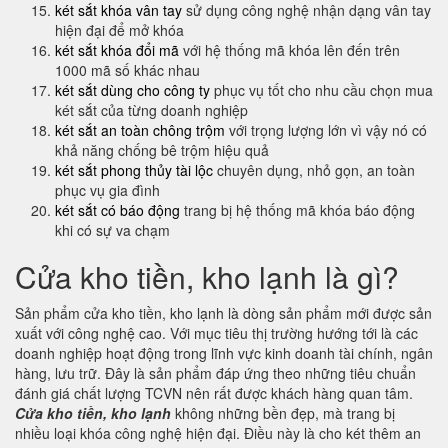
két sắt khóa vân tay
sử dụng công nghệ nhận dạng vân tay
hiện đại để mở khóa
két sắt khóa đổi mã
với hệ thống mã khóa lên đến trên
1000 mã số khác nhau
két sắt dùng cho công ty
phục vụ tốt cho nhu cầu chọn mua
két sắt của từng doanh nghiệp
két sắt an toàn chông trộm
với trọng lượng lớn vì vậy nó có
khả năng chống bê trộm hiệu quả
két sắt phong thủy tài lộc
chuyên dụng, nhỏ gọn, an toàn
phục vụ gia đình
két sắt có báo động
trang bị hệ thống mã khóa báo động
khi có sự va chạm
Cửa kho tiền, kho lạnh là gì?
Sản phẩm cửa kho tiền, kho lạnh là dòng sản phẩm mới được sản
xuất với công nghệ cao. Với mục tiêu thị trường hướng tới là các
doanh nghiệp hoạt động trong lĩnh vực kinh doanh tài chính, ngân
hàng, lưu trữ. Đây là sản phẩm đáp ứng theo những tiêu chuẩn
đánh giá chất lượng TCVN nên rất được khách hàng quan tâm.
Cửa kho tiền, kho lạnh
không những bền đẹp, mà trang bị
nhiều loại khóa công nghệ hiện đại. Điều này là cho két thêm an