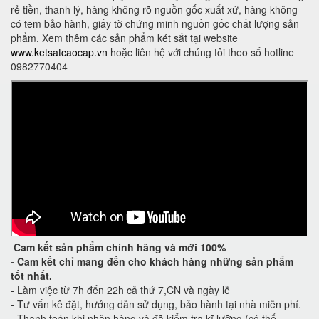
rẻ tiền, thanh lý, hàng không rõ nguồn gốc xuất xứ, hàng không
có tem bảo hành, giấy tờ chứng minh nguồn gốc chất lượng sản
phẩm. Xem thêm các sản phẩm két sắt tại website
www.ketsatcaocap.vn
hoặc liên hệ với chúng tôi theo số hotline
0982770404
Cam kết
sản phẩm chính hãng và mới 100%
-
Cam kết
chỉ mang đến cho khách hàng những sản phẩm
tốt nhất.
-
Làm việc từ 7h đến 22h cả thứ 7,CN và ngày lễ
-
Tư vấn kê đặt, hướng dẫn sử dụng, bảo hành tại nhà miễn phí.
-
Thanh toán khi nhận hàng và đã kiểm tra kĩ lưỡng (có thể